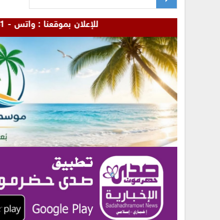
للإعلان بموقعنا : واتس - 00967772655481