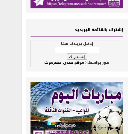
إشــترك بالقـــائمة الــبريدية
إدخــل بـريــدك هــنا
طور بواسطة:
موقع صدى حضرموت