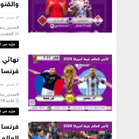
والقنوا
صدى حض
🆚 المغرب 🇲🇦 🗓️ السبت 17 ديسمبر 2022 . ⏰ الساعة 6 مساء 🕋 ....
مزيد من ا
كأس العالم فيفا أمريكا 2026
فرنسا .
صدى حض
🗓️ الأحد 18 ديسمبر 2022 . ⏰ الساعة 6 مساء 🕋 . 🏟️ استاد لوسيل...
مزيد من ا
فرنسا 
كأس العالم فيفا أمريكا 2026
العالم ق