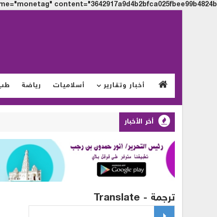
me="monetag" content="3642917a9d4b2bfca025fbee99b4824b">
أخبار وتقارير
أسلاميات
رياضة
طب
أخر الأخبار
ترجمة - Translate