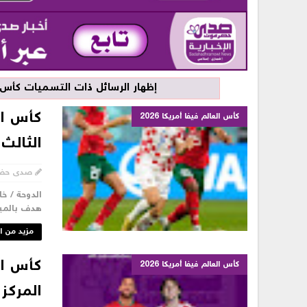
‏إظهار الرسائل ذات التسميات
كأس ال
كأس العالم فيفا أمريكا 2026
الثالث
صدى حض
الدوحة / خ
هدف بالمبا
مزيد من ا
كأس العالم فيفا أمريكا 2026
المركز 