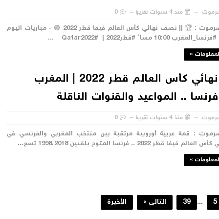
رموت
منذ 4 سنوات تقريبا
0
#صدى_حضرموت : 🏆 || نصف نهائي كأس العالم فيفا قطر 2022 🟣 - مباريات اليوم
رب 10:00 مساء #قطر2022 | #Qatar2022 ...
لمعلومات »
نصف نهائي كأس العالم قطر 2022 | المغرب
رنسا .. المواعيد والقنوات الناقلة
رموت
منذ 4 سنوات تقريبا
0
وت : قمة عربية أوروبية مرتقبة بين منتخب المغربي والفرنسي في
فا قطر 2022 .. فرنسا المتوج بلقبين 1998،2018 تسع...
لمعلومات »
5
...
39
التالى »
الأخيرة