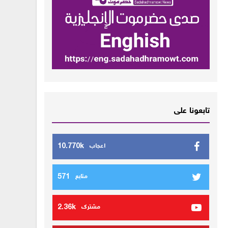
تابعونا على
10.770k
اعجاب
571
متابع
2.36k
مشترك