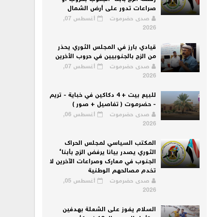
صراعات تدور على أرض الشمال
صدى حضرموت
أغسطس 07,
2026
قيادي بارز في المجلس الثوري يحذر
من الزج بالجنوبيين في حروب الأخرين
صدى حضرموت
أغسطس 07,
2026
للبيع بيت + 4 دكاكين في خباية - تريم
- حضرموت ( تفاصيل + صور )
صدى حضرموت
أغسطس 06,
2026
المكتب السياسي لمجلس الحراك
الثوري يصدر بيانا يرفض الزج بأبناء
الجنوب في معارك وصراعات الآخرين لا
تخدم مصالحهم الوطنية
صدى حضرموت
أغسطس 05,
2026
السلام يفوز على الشعلة بهدفين