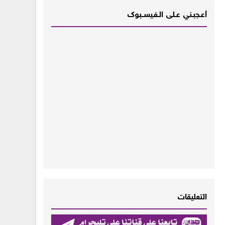
أعـــجبــني عـــلى الــفــيســــبوك
التعليقات