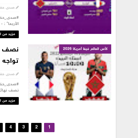
صدى حض
الأربعاء : - #فرنسا_المغ
مزيد من ا
كأس العالم فيفا أمريكا 2026
تواجه ف
صدى حض
#صدى_حضرم
نصف نهائي كأس العالم في
مزيد من ا
4
3
2
1