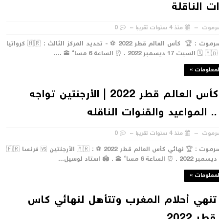
ت الناقلة
رموت
منذ 4 سنوات تقريبا
0
#صدى_حضرموت : 🏆 كأس العالم قطر 2022 ⚽ - تحديد المركز الثالث : ‏🇭🇷 كرواتيا
لمعلومات »
نهائي كأس العالم قطر 2022 | الأرجنتين تواجه
. المواعيد والقنوات الناقله
رموت
منذ 4 سنوات تقريبا
0
#صدى_حضرموت : 🏆 نهائي كأس العالم قطر 2022 ⚽ : ‏🇦🇷 الأرجنتين 🆚 فرنسا 🇫🇷
لمعلومات »
تنهي أحلام المغرب وتتأهل لنهائي كاس
طر 2022