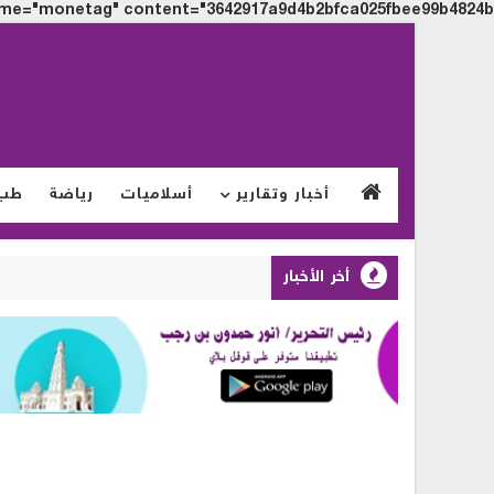
me="monetag" content="3642917a9d4b2bfca025fbee99b4824b">
أخبار وتقارير
أسلاميات
رياضة
طب
أخر الأخبار