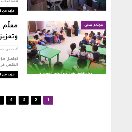
مساعدات تع
مزيد من ا
معلّم 
مجتمع مدني
وتعزيز 
صدى حض
النقص في ا
مزيد من ا
4
3
2
1