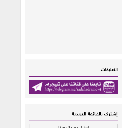
التعليقات
إشــترك بالقـــائمة الــبريدية
إدخــل بـريــدك هــنا