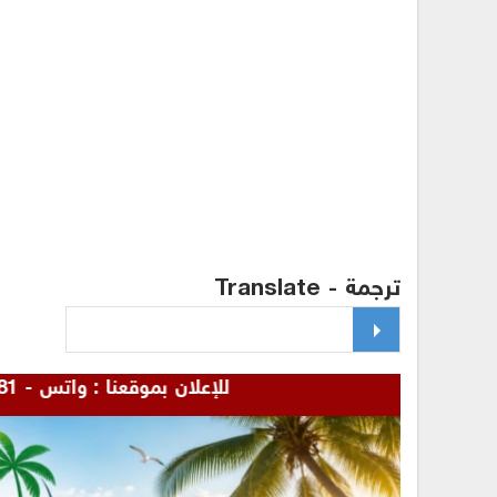
ترجمة - Translate
للإعلان بموقعنا : واتس - 00967772655481