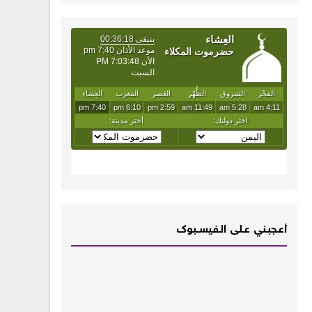
أعـــجبــني عـــلى الــفــيســــبوك