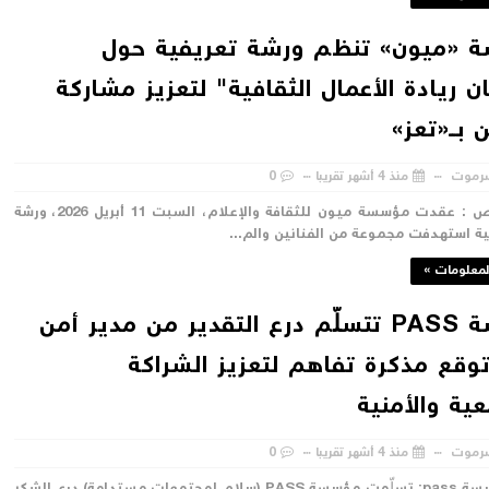
 «ميون» تنظم ورشة تعريفية حول
ن ريادة الأعمال الثقافية" لتعزيز مشاركة
ن بــ«تعز»
رموت
منذ 4 أشهر تقريبا
0
تعز – خاص : عقدت مؤسسة ميون للثقافة والإعلام، السبت 11 أبريل 2026، ورشة
ة استهدفت مجموعة من الفنانين والم...
لمعلومات »
مؤسسة PASS تتسلّم درع التقدير من مدير أمن
وقع مذكرة تفاهم لتعزيز الشراكة
ية والأمنية
رموت
منذ 4 أشهر تقريبا
0