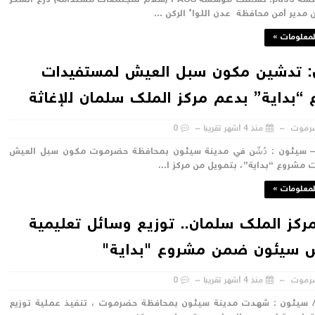
عدن / مؤسسة pass: تسلّمت مؤسسة PASS (سلام لمجتمعات مستدامة) درع الشكر
 مدير أمن محافظة عدن اللواء الركن ...
لمعلومات »
 تدشين مكون سبل العيش لمستفيدات
“بداية” بدعم مركز الملك سلمان للإغاثة
رموت
منذ 4 أشهر تقريبا
0
سيئون : دُشّن في مدينة سيئون بمحافظة حضرموت مكون سبل العيش
مشروع “بداية”، بتمويل من مركز ا...
لمعلومات »
ركز الملك سلمان.. توزيع وسائل تعليمية
 سيئون ضمن مشروع "بداية"
رموت
منذ 4 أشهر تقريبا
0
سيئون : شهدت مدينة سيئون بمحافظة حضرموت ، تنفيذ عملية توزيع