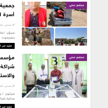
جمعية 
مجتمع مدني
أسرة ا
صدى حض
سيؤن /عامر
حضرموت با
مزيد من ا
مؤسسة 
مجتمع مدني
شراكة 
والاستر
صدى حض
مذكرة شراك
مزيد من ا