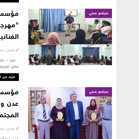
مؤسسة
مجتمع مدني
"مهرجا
الفناني
صدى حض
عمل تعريفي
مزيد من ا
مجتمع مدني
عدن وت
المجتمع
صدى حض