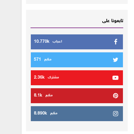
تابعونا على
10.770k
اعجاب
571
متابع
2.36k
مشترك
8.1k
متابع
8.890k
متابع