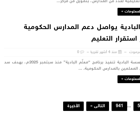
ليمية لعدد من المدارس، بتمويل من مركز...
لمعلومات »
البادية يواصل دعم المدارس الحكومية
استقرار التعليم
رموت
منذ 4 أشهر تقريبا
0
تواصل مؤسسة البادية تنفيذ برنامج “معلّم البادية” منذ سبتمبر 2025م، بهدف سد
لمعلمين بالمدارس الحكومية. ...
لمعلومات »
5
...
941
التالى »
الأخيرة