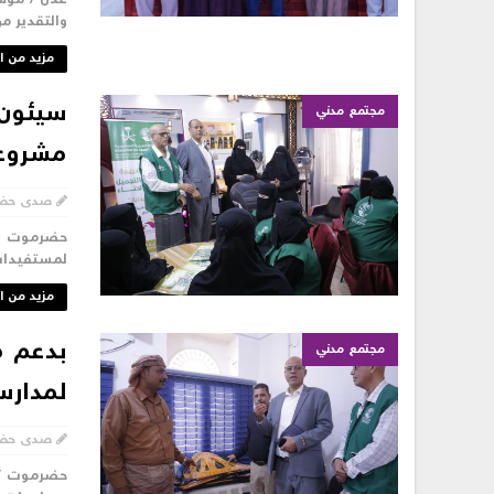
والتقدير من
مزيد من ا
سيئون:
مجتمع مدني
مشروع 
صدى حض
حضرموت – 
لمستفيدات 
مزيد من ا
بدعم م
مجتمع مدني
لمدارس
صدى حض
حضرموت / 