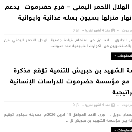
الهلال الأحمر اليمني – فرع حضرموت يدعم
نهار منزلها بسيون بسله غذائية وايوائية
رموت
منذ 4 أشهر تقريبا
0
 الجابري : انطلاق من اهتمام قيادة جمعية الهلال الأحمر اليمني فرع
لمنتضريين من الكوارث الطبيعية عند حدوث...
لمعلومات »
الشهيد بن حبريش للتنمية توّقع مذكرة
مع مؤسسة حضرموت للدراسات الإنسانية
اتيجية
رموت
منذ 4 أشهر تقريبا
0
سيئون / جمعان دويل : جرى الاحد الموافق 19 ابريل 2026م، بمدينة سيئون توقيع
ة بين مؤسسة الشهيد بن حبريش لل...
لمعلومات »