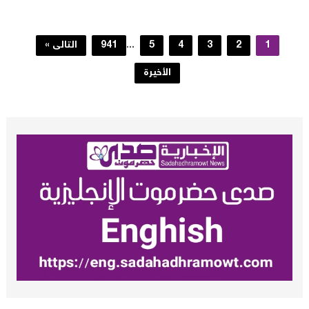
1
2
3
4
5
...
941
التالى »
الأخيرة