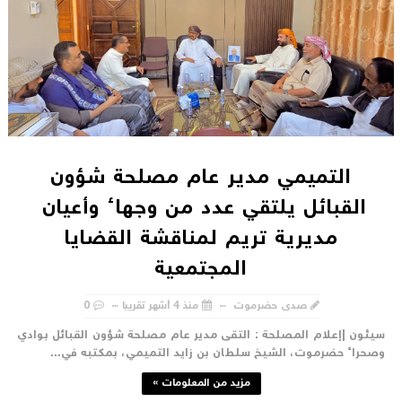
التميمي مدير عام مصلحة شؤون
القبائل يلتقي عدد من وجهاء وأعيان
مديرية تريم لمناقشة القضايا
المجتمعية
صدى حضرموت
منذ 4 أشهر تقريبا
0
يئون |إعلام المصلحة : التقى مدير عام مصلحة شؤون القبائل بوادي
صحراء حضرموت، الشيخ سلطان بن زايد التميمي، بمكتبه في...
مزيد من المعلومات »