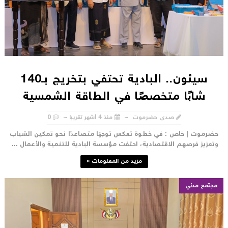
سيئون.. البادية تحتفي بتخريج بـ140
شابًا متخصصًا في الطاقة الشمسية
صدى حضرموت
منذ 4 أشهر تقريبا
0
ضرموت | خاص : في خطوة تعكس توجهًا متصاعدًا نحو تمكين الشباب
تعزيز فرصهم الاقتصادية، احتفت مؤسسة البادية للتنمية والأعمال ...
مزيد من المعلومات »
مجتمع مدني