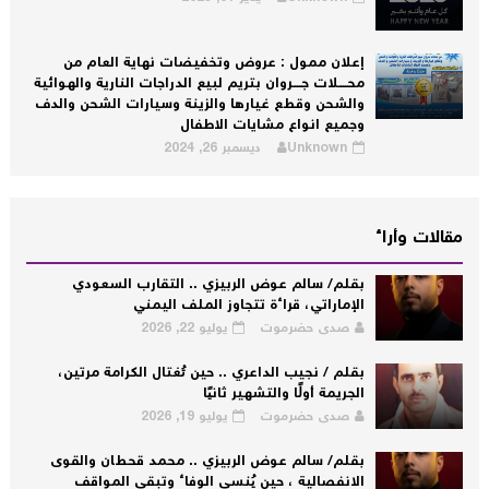
إعلان ممول : عروض وتخفيضات نهاية العام من
محــــلات جــــروان بتريم لبيع الدراجات النارية والهوائية
والشحن وقطع غيارها والزينة وسيارات الشحن والدف
وجميع انواع مشايات الاطفال
Unknown
ديسمبر 26, 2024
مقالات وأراء
بقلم/ سالم عوض الربيزي .. التقارب السعودي
الإماراتي، قراءة تتجاوز الملف اليمني
صدى حضرموت
يوليو 22, 2026
بقلم / نجيب الداعري .. حين تُغتال الكرامة مرتين،
الجريمة أولًا والتشهير ثانيًا
صدى حضرموت
يوليو 19, 2026
بقلم/ سالم عوض الربيزي .. محمد قحطان والقوى
الانفصالية ، حين يُنسى الوفاء وتبقى المواقف