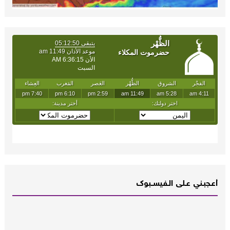
أعـــجبــني عـــلى الــفــيســــبوك