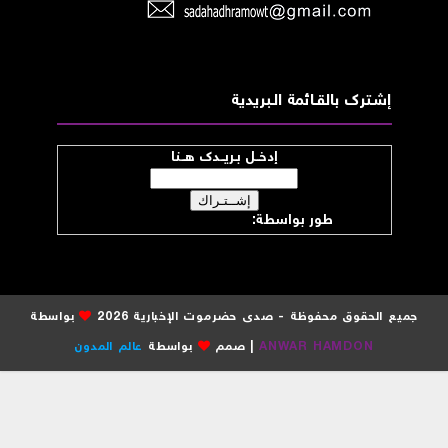
إشــترك بالقـــائمة الــبريدية
إدخــل بـريــدك هــنا
طور بواسطة:
موقع صدى حضرموت
جميع الحقوق محفوظة - صدى حضرموت الإخبارية 2026
بواسطة
ANWAR HAMDON
| صمم
بواسطة
عالم المدون