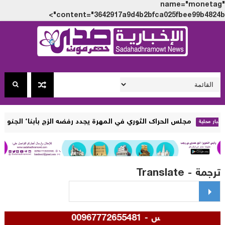
name="monet
content="3642917a9d4b2bfca025fbee99b4824
س الحراك الثوري في المهرة يجدد رفضه الزج بأبناء الجنوب بحروب أو ص
مة - Translate
- 00967772655481