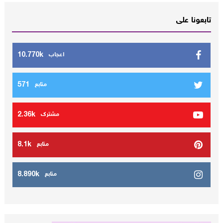
تابعونا على
10.770k
اعجاب
571
متابع
2.36k
مشترك
8.1k
متابع
8.890k
متابع