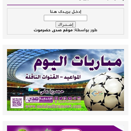
إدخــل بـريــدك هــنا
طور بواسطة:
موقع صدى حضرموت