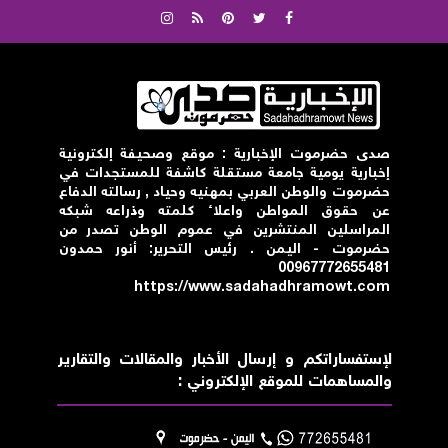
صدى حضرموت الإخبارية : موقع وصحيفة إلكترونية
إخبارية يومية جامعة مستقلة كاشفة للمستجدات في
حضرموت والوطن العربي بمهنيه وحياد , رسالته الدفاع
عن حقوق المواطن واعلاء كلمته وذراعه شبكه
المراسلين المنتشرين في عموم الوطن تصدر من
حضرموت - اليمن . رئيس التحرير: أنور حمدون
00967772655481
https://www.sadahadhramowt.com
لإستفساراتكم و إرسال الأخبار والمقالات والتقارير
والمساهمات للموقع الإلكتروني :