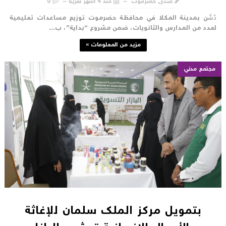
صدى حضرموت
منذ 4 أشهر تقريبا
0
ُشّن بمدينة المكلا في محافظة حضرموت توزيع مساعدات تعليمية
عدد من المدارس والثانويات، ضمن مشروع “بداية”، ب...
مزيد من المعلومات »
مجتمع مدني
بتمويل مركز الملك سلمان للإغاثة