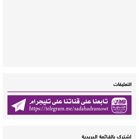
التعليقات
إشــترك بالقـــائمة الــبريدية