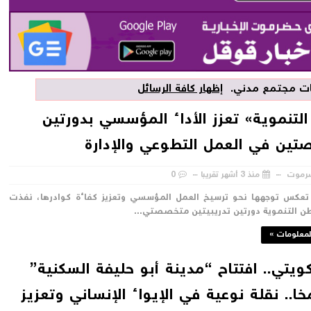
يات
مجتمع مدني
.
إظهار كافة الرسائل
لتنموية» تعزز الأداء المؤسسي بدورتين
ين في العمل التطوعي والإدارة
رموت
منذ 3 أشهر تقريبا
0
عكس توجهها نحو ترسيخ العمل المؤسسي وتعزيز كفاءة كوادرها، نفذت
 التنموية دورتين تدريبيتين متخصصتي...
لمعلومات »
ويتي.. افتتاح “مدينة أبو حليفة السكنية”
ا.. نقلة نوعية في الإيواء الإنساني وتعزيز