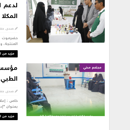
لدعم ا
المكلا
صدى حض
حضرموت / ا
المنتجة، و
مزيد من ا
مؤسسة 
مجتمع مدني
الطبي 
صدى حض
خاص : إعلا
بعنوان "إد
مزيد من ا