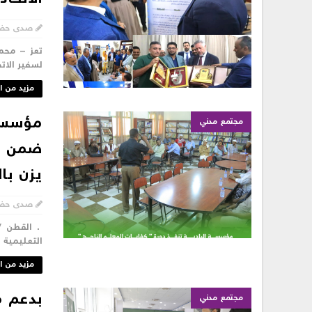
صدى حض
تعز – محم
لسفير الاتح
مزيد من ا
مؤسسة 
مجتمع مدني
ضمن مش
يزن با
صدى حض
. القطن /
التعليمية و
مزيد من ا
بدعم م
مجتمع مدني