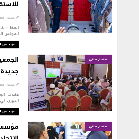
للاستق
صدى حض
المخا – خ
المجلس الم
مزيد من ا
الجمعية
مجتمع مدني
جديدة 
صدى حض
عقدت الجمع
الدوري في 
مزيد من ا
مؤسسة 
مجتمع مدني
الاتحاد