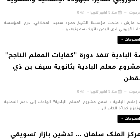
رموت
منذ 3 أشهر تقريبا
0
د مارش : منحت مؤسسة الشيخ حمود سعيد المخلافي، درع المؤسسة
اد الأوروبي لدى اليمن باتريك سمونيه، و...
لمعلومات »
البادية تنفذ دورة "كفايات المعلم الناجح"
روع معلم البادية بثانوية سيف بن ذي
لقطن
رموت
منذ 3 أشهر تقريبا
0
 إعلام البادية : ضمن مشروع "معلم البادية" الهادف إلى دعم العملية
تعزيز كفاءة الكادر ال...
لمعلومات »
ركز الملك سلمان ... تدشين بازار تسويقي