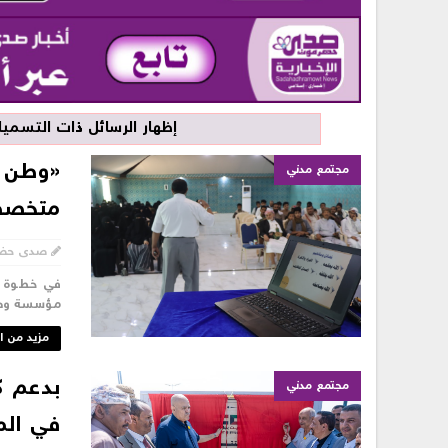
‏إظهار الرسائل ذات التسم
«وطن ا
مجتمع مدني
متخصصت
صدى حض
في خطوة ت
مؤسسة وطن
مزيد من ا
بدعم ك
مجتمع مدني
في المخ