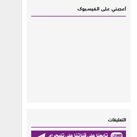
أعـــجبــني عـــلى الــفــيســــبوك
التعليقات