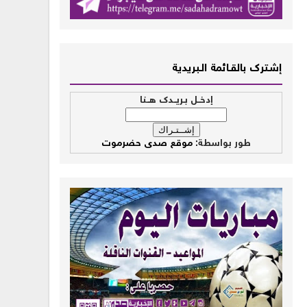
إشــترك بالقـــائمة الــبريدية
إدخــل بـريــدك هــنا
طور بواسطة:
موقع صدى حضرموت