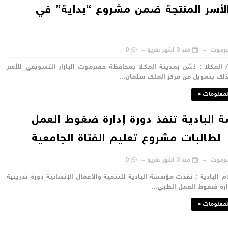
لأسر المنتجة ضمن مشروع “بداية” في
رموت
منذ 3 أشهر تقريبا
0
لمكلا : دُشّن بمدينة المكلا بمحافظة حضرموت البازار التسويقي للأسر
ذلك بتمويل من مركز الملك سلمان...
لمعلومات »
البادية تنفذ دورة إدارة ضغوط العمل
لطالبات مشروع تعليم الفتاة الجامعية
رموت
منذ 3 أشهر تقريبا
0
م البادية : نفذت مؤسسة البادية للتنمية والأعمال الإنسانية دورة تدريبية
ارة ضغوط العمل الطبي...
لمعلومات »