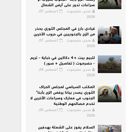
صراعات تدور على أرض الشمال
صدى حضرموت
أغسطس 07,
2026
قيادي بارز في المجلس الثوري يحذر
من الزج بالجنوبيين في حروب الأخرين
صدى حضرموت
أغسطس 07,
2026
للبيع بيت + 4 دكاكين في خباية - تريم
- حضرموت ( تفاصيل + صور )
صدى حضرموت
أغسطس 06,
2026
المكتب السياسي لمجلس الحراك
الثوري يصدر بيانا يرفض الزج بأبناء
الجنوب في معارك وصراعات الآخرين لا
تخدم مصالحهم الوطنية
صدى حضرموت
أغسطس 05,
2026
السلام يفوز على الشعلة بهدفين