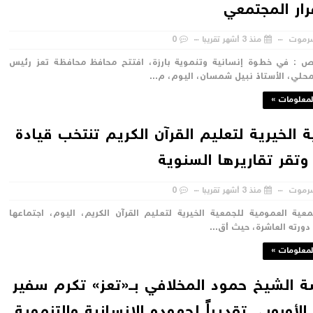
رار المجتمعي
رموت
منذ 3 أشهر تقريبا
0
اص : في خطوة إنسانية وتنموية بارزة، افتتح محافظ محافظة تعز رئيس
حلي، الأستاذ نبيل شمسان، اليوم، م...
لمعلومات »
 الخيرية لتعليم القرآن الكريم تنتخب قيادة
وتقر تقاريرها السنوية
رموت
منذ 3 أشهر تقريبا
0
ية العمومية للجمعية الخيرية لتعليم القرآن الكريم، اليوم، اجتماعها
دورته العاشرة، حيث أق...
لمعلومات »
الشيخ حمود المخلافي بــ«تعز» تكرم سفير
 الأوروبي تقديراً لجهوده الإنسانية والتنموية