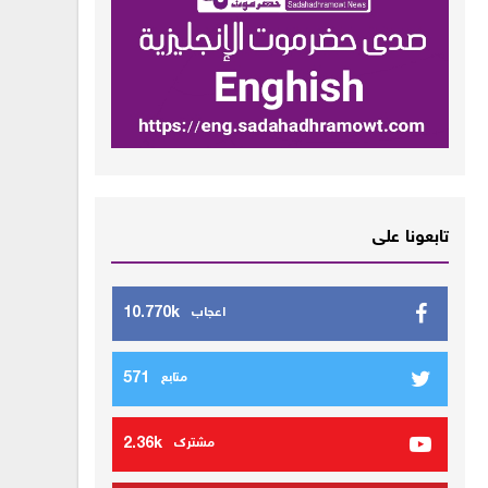
تابعونا على
10.770k
اعجاب
571
متابع
2.36k
مشترك