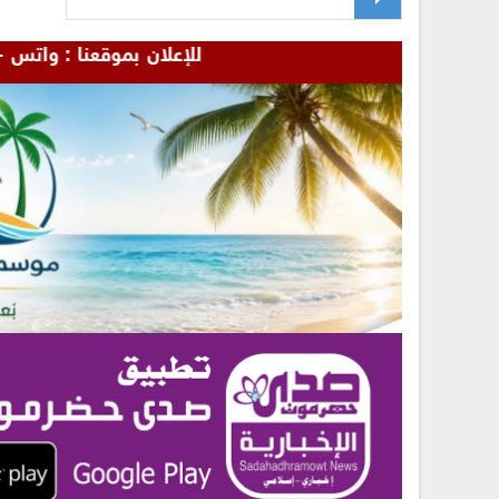
للإعلان بموقعنا : واتس - 00967772655481