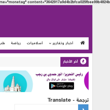
me="monetag" content="3642917a9d4b2bfca025fbee99b4824b">
أخبار وتقارير
أسلاميات
رياضة
طب
أخر الأخبار
ترجمة - Translate