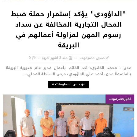
"الداؤودي" يؤكد إستمرار حملة ضبط
المحال التجارية المخالفة عن سداد
رسوم المهن لمزاولة أعمالهم في
البريقة
صدى حضرموت
منذ 3 أشهر تقريبا
0
دن - محمد القادري: أكد القائم بأعمال مدير عام مديرية البريقة
العاصمة عدن، أحمد علي الداؤودي، حرص السلطة المحلي...
مزيد من المعلومات »
أخبارحضرموت