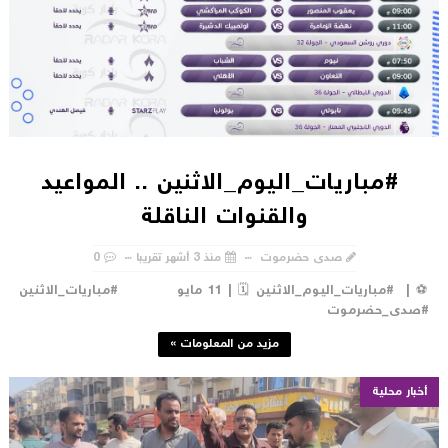
#مباريات_اليوم_الاثنين .. المواعيد
والقنوات الناقلة
صدى حضرموت
منذ 3 أشهر تقريبا
0
⚽️ | #مباريات_اليوم_الاثنين 🗓 | 11 مايو #مباريات_الاثنين
صدى_حضرموت
مزيد من المعلومات »
أخبار محلية