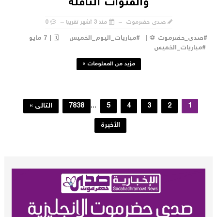
والقنوات الناقلة
صدى حضرموت
منذ 3 أشهر تقريبا
0
#صدى_حضرموت ⚽️ | #مباريات_اليوم_الخميس 🗓 | 7 مايو
مباريات_الخميس
مزيد من المعلومات »
1
2
3
4
5
...
7838
التالى »
الأخيرة