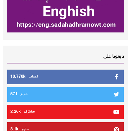
تابعونا على
10.770k
اعجاب
571
متابع
2.36k
مشترك
8.1k
متابع