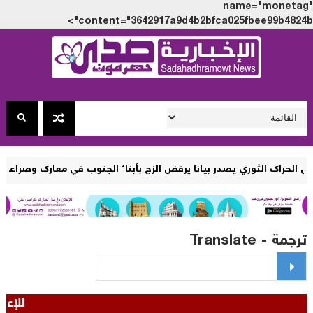
name="monet
content="3642917a9d4b2bfca025fbee99b4824
نا يرفض الزج بأبناء الجنوب في معارك وصراعات الآخرين لا تخدم مصالح
مة - Translate
للإعلان بموقعنا : واتس - 967772655481