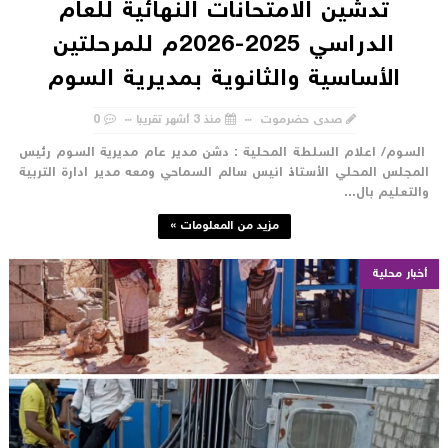
تدشين الامتحانات النهائية للعام
الدراسي 2025-2026م للمرحلتين
الأساسية والثانوية بمديرية السوم
صدى حضرموت
منذ 3 أشهر تقريبا
0
لسوم/ اعلام السلطة المحلية : دشن مدير عام مديرية السوم رئيس
لمجلس المحلي الأستاذ انيس سالم السماحي ومعه مدير ادارة التربية
التعليم بال...
مزيد من المعلومات »
أخبار محلية