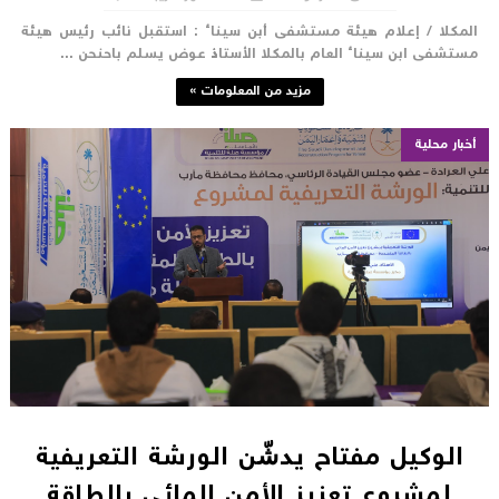
لمكلا / إعلام هيئة مستشفى أبن سيناء : استقبل نائب رئيس هيئة
ستشفى ابن سيناء العام بالمكلا الأستاذ عوض يسلم باحنحن ...
مزيد من المعلومات »
أخبار محلية
الوكيل مفتاح يدشّن الورشة التعريفية
لمشروع تعزيز الأمن المائي بالطاقة