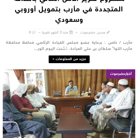
المتجددة في مأرب بتمويل أوروبي
وسعودي
صدى حضرموت
منذ 3 أشهر تقريبا
0
أرب / خاص : برعاية عضو مجلس القيادة الرئاسي محافظ محافظة
أرب اللواء سلطان بن علي العرادة، دُشّنت اليوم الور...
مزيد من المعلومات »
أخبارحضرموت