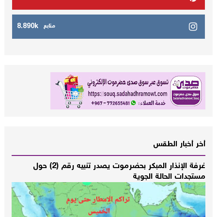
8.890k
متابع
أخر أخبار الطقس
غرفة الإنذار المبكر بحضرموت يصدر تنبيه رقم (2) حول
مستجدات الحالة الجوية