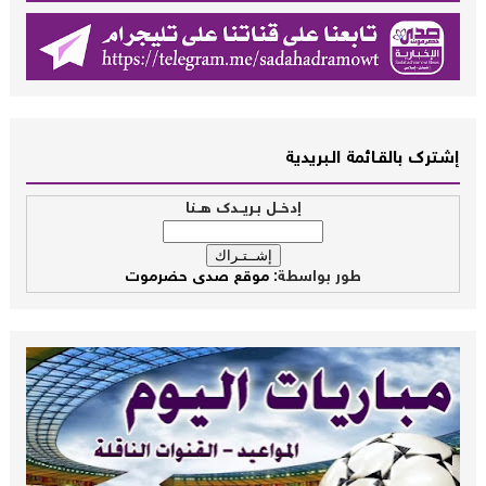
إشــترك بالقـــائمة الــبريدية
إدخــل بـريــدك هــنا
طور بواسطة:
موقع صدى حضرموت