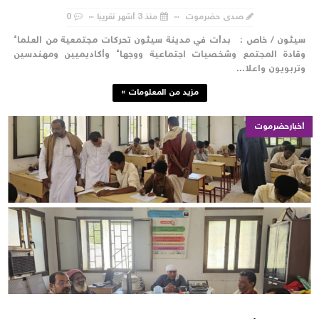
صدى حضرموت
منذ 3 أشهر تقريبا
0
يئون / خاص : بدأت في مدينة سيئون تحركات مجتمعية من العلماء
قادة المجتمع وشخصيات اجتماعية ووجهاء وأكاديميين ومهندسين
تربويون واعلا...
مزيد من المعلومات »
أخبارحضرموت