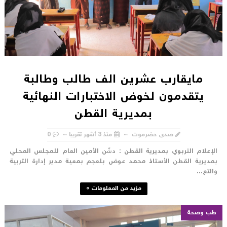
مايقارب عشرين الف طالب وطالبة
يتقدمون لخوض الاختبارات النهائية
بمديرية القطن
صدى حضرموت
منذ 3 أشهر تقريبا
0
لإعلام التربوي بمديرية القطن : دشّن الأمين العام للمجلس المحلي
مديرية القطن الأستاذ محمد عوض بلعجم بمعية مدير إدارة التربية
التع...
مزيد من المعلومات »
طب وصحة