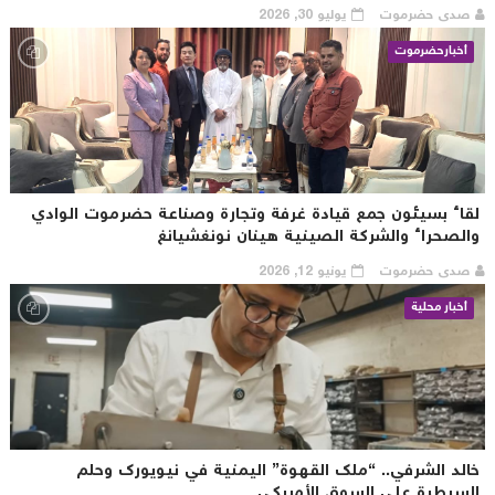
صدى حضرموت
يوليو 30, 2026
أخبارحضرموت
قاء بسيئون جمع قيادة غرفة وتجارة وصناعة حضرموت الوادي
الصحراء والشركة الصينية هينان نونغشيانغ
صدى حضرموت
يونيو 12, 2026
أخبار محلية
الد الشرفي.. “ملك القهوة” اليمنية في نيويورك وحلم
لسيطرة على السوق الأمريكي