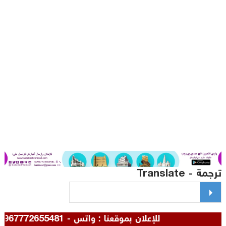
مة - Translate
للإعلان بموقعنا : واتس - 00967772655481