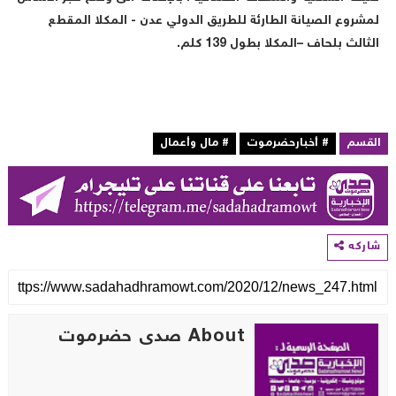
مشروع الصيانة الطارئة للطريق الدولي عدن - المكلا المقطع
لثالث بلحاف –المكلا بطول 139 كلم.
لقسم
# أخبارحضرموت
# مال وأعمال
اركه
About صدى حضرموت