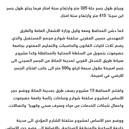
ويبلغ طول جسر حلة 325 متر وارتفاع ستة امتار فيما يبلغ طول جسر
بن سيناء 415 متر وارتفاع ستة امتار.
ما دشن المحافظ ومعه وكيل وزارة الاشغال العامة والطرق
لمهندس حسين العقربي سلفتة شوارع مجمع المستقبل والذي
ضم ثلاث كليات القانون والحاسبات والتعليم المفتوح بجامعة
ضرموت بتمويل من السلطة المحلية بالمحافظة وكذا مشروع
يانة طريق المدخل الغربي لمدينة المكلا من الجسر الصيني الى
جسر امبيخة بطول سبعة كيلو و500 متر الى جانب افتتاح الجسر
لأرضي في امبيخة.
وافتتح المحافظ 13 مشروع رصف طرق بمدينة المكلا ووضع حجر
لأساس لمشروع سلفتة شوارع وساحات رئاسة جامعة حضرموت
اعمال شبكات الخدمات من مياه وصرف صحي وكهرباء واتصالات.
وضع حجر الأساس لمشروع سلفتة الشارع المؤدي الى مدينة
ليفة السكنية والمنطقة الصناعية، بالإضافة الى وضع حجر الأساس