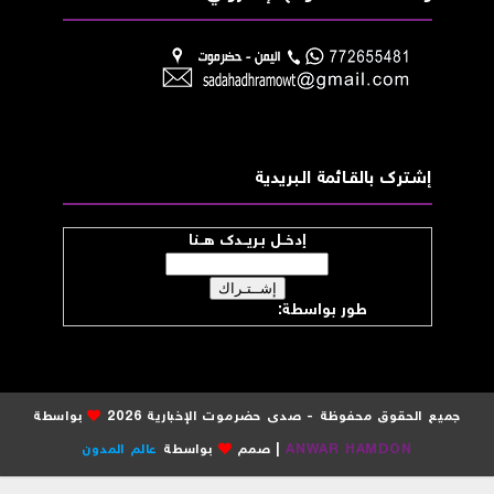
إشــترك بالقـــائمة الــبريدية
إدخــل بـريــدك هــنا
طور بواسطة:
موقع صدى حضرموت
جميع الحقوق محفوظة - صدى حضرموت الإخبارية 2026
بواسطة
ANWAR HAMDON
| صمم
بواسطة
عالم المدون