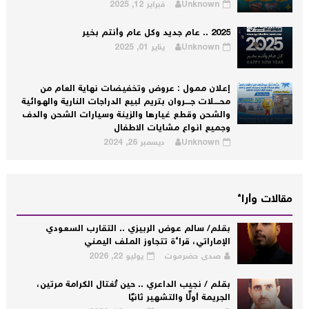
Unknown
فبراير 12, 2025
2025 .. عام جديد وكل عام وأنتم بخير
Unknown
يناير 01, 2025
إعلان ممول : عروض وتخفيضات نهاية العام من
محــــلات جــــروان بتريم لبيع الدراجات النارية والهوائية
والشحن وقطع غيارها والزينة وسيارات الشحن والدف
وجميع انواع مشايات الاطفال
Unknown
ديسمبر 26, 2024
مقالات وأراء
بقلم/ سالم عوض الربيزي .. التقارب السعودي
الإماراتي، قراءة تتجاوز الملف اليمني
صدى حضرموت
يوليو 22, 2026
بقلم / نجيب الداعري .. حين تُغتال الكرامة مرتين،
الجريمة أولًا والتشهير ثانيًا