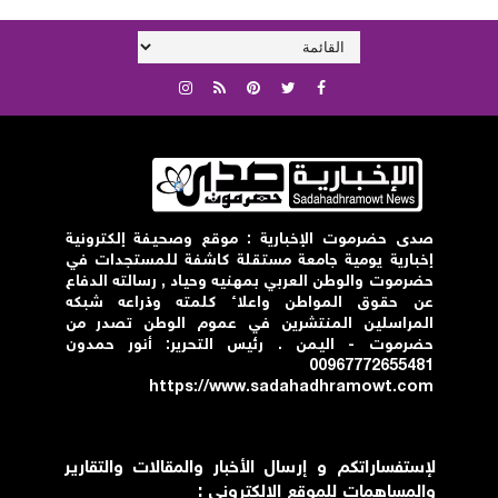
صدى حضرموت الإخبارية : موقع وصحيفة إلكترونية
إخبارية يومية جامعة مستقلة كاشفة للمستجدات في
حضرموت والوطن العربي بمهنيه وحياد , رسالته الدفاع
عن حقوق المواطن واعلاء كلمته وذراعه شبكه
المراسلين المنتشرين في عموم الوطن تصدر من
حضرموت - اليمن . رئيس التحرير: أنور حمدون
00967772655481
https://www.sadahadhramowt.com
لإستفساراتكم و إرسال الأخبار والمقالات والتقارير
والمساهمات للموقع الإلكتروني :