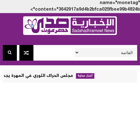
name="monet
content="3642917a9d4b2bfca025fbee99b4824
مجلس الحراك الثوري في المهرة يجدد رفضه الزج بأ
أخبار محلية