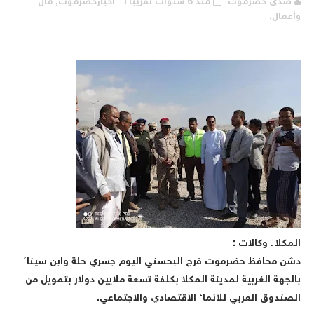
صدى حضرموت
منذ 6 سنوات تقريبا
أخبارحضرموت,
مال
أعمال,
لمكلا ـ وكالات :
شن محافظ حضرموت فرج البحسني اليوم جسري حلة وابن سيناء
الجهة الغربية لمدينة المكلا بكلفة تسعة ملايين دولار بتمويل من
لصندوق العربي للانماء الاقتصادي والاجتماعي.