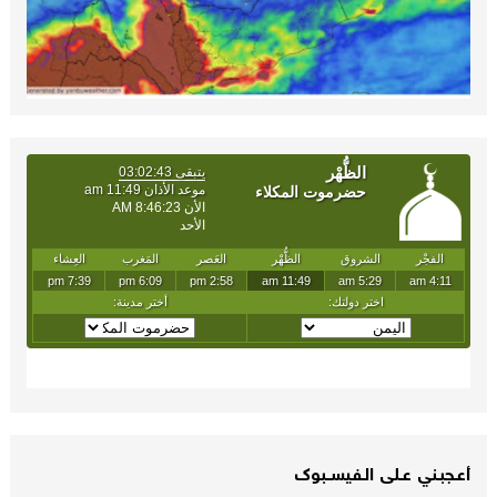
أعـــجبــني عـــلى الــفــيســــبوك