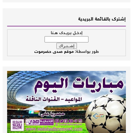
إشــترك بالقـــائمة الــبريدية
إدخــل بـريــدك هــنا
طور بواسطة:
موقع صدى حضرموت