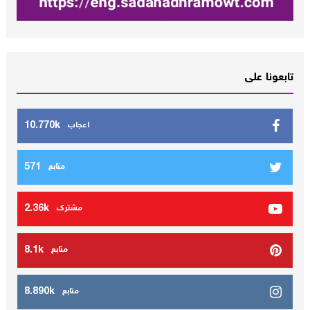
تابعونا على
10.770k
اعجاب
571
متابع
2.36k
مشترك
8.1k
متابع
8.890k
متابع