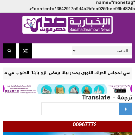
name="monet
content="3642917a9d4b2bfca025fbee99b4824
لحراك الثوري يصدر بيانا يرفض الزج بأبناء الجنوب في معارك وصراعات 
مة - Translate