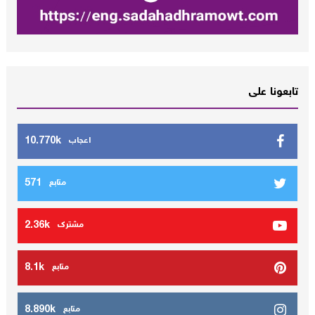
تابعونا على
10.770k
اعجاب
571
متابع
2.36k
مشترك
8.1k
متابع
8.890k
متابع