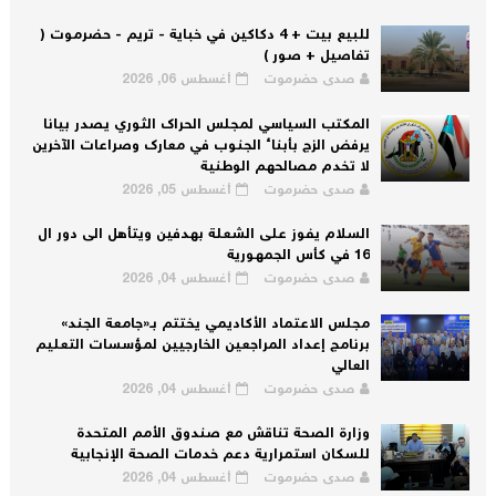
للبيع بيت + 4 دكاكين في خباية - تريم - حضرموت (
تفاصيل + صور )
صدى حضرموت
أغسطس 06, 2026
المكتب السياسي لمجلس الحراك الثوري يصدر بيانا
يرفض الزج بأبناء الجنوب في معارك وصراعات الآخرين
لا تخدم مصالحهم الوطنية
صدى حضرموت
أغسطس 05, 2026
السلام يفوز على الشعلة بهدفين ويتأهل الى دور ال
16 في كأس الجمهورية
صدى حضرموت
أغسطس 04, 2026
مجلس الاعتماد الأكاديمي يختتم بـ«جامعة الجند»
برنامج إعداد المراجعين الخارجيين لمؤسسات التعليم
العالي
صدى حضرموت
أغسطس 04, 2026
وزارة الصحة تناقش مع صندوق الأمم المتحدة
للسكان استمرارية دعم خدمات الصحة الإنجابية
صدى حضرموت
أغسطس 04, 2026