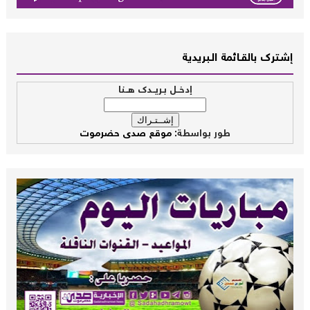
إشــترك بالقـــائمة الــبريدية
إدخــل بـريــدك هــنا
طور بواسطة:
موقع صدى حضرموت