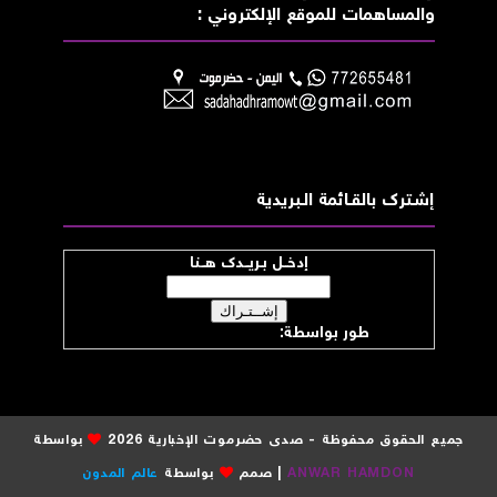
والمساهمات للموقع الإلكتروني :
إشــترك بالقـــائمة الــبريدية
إدخــل بـريــدك هــنا
طور بواسطة:
موقع صدى حضرموت
جميع الحقوق محفوظة - صدى حضرموت الإخبارية 2026
بواسطة
ANWAR HAMDON
| صمم
بواسطة
عالم المدون