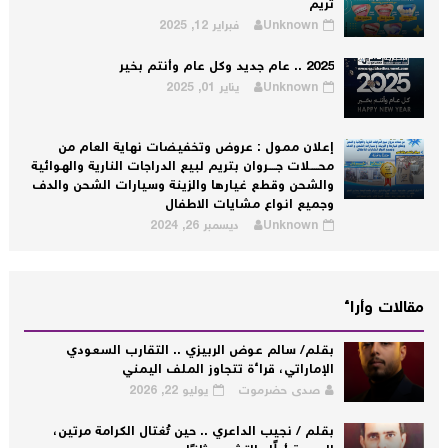
تريم
Unknown
فبراير 12, 2025
2025 .. عام جديد وكل عام وأنتم بخير
Unknown
يناير 01, 2025
إعلان ممول : عروض وتخفيضات نهاية العام من
محــــلات جــــروان بتريم لبيع الدراجات النارية والهوائية
والشحن وقطع غيارها والزينة وسيارات الشحن والدف
وجميع انواع مشايات الاطفال
Unknown
ديسمبر 26, 2024
مقالات وأراء
بقلم/ سالم عوض الربيزي .. التقارب السعودي
الإماراتي، قراءة تتجاوز الملف اليمني
صدى حضرموت
يوليو 22, 2026
بقلم / نجيب الداعري .. حين تُغتال الكرامة مرتين،