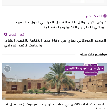
أحدث خبر
رض يكرم أوائل طلبة الفصل الدراسي الأول بالمعهد
وطني للعلوم والتكنولوجيا بقعطبة
خبر أقدم
عميد العوبثاني يعزي في وفاة مدير الثقافة بالقطن الشاعر
والباحث نائف الحدادي
اضيع ذات صله
سوق صدى حضرموت الألكتروني
للبيع بيت + 4 دكاكين في خباية - تريم - حضرموت ( تفاصيل +