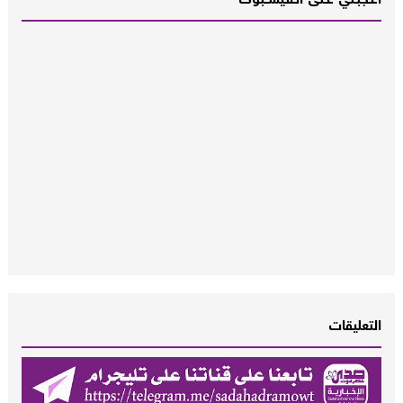
أعـــجبــني عـــلى الــفــيســــبوك
التعليقات