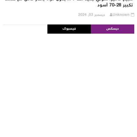
ير 28-70 أسود
Unknown
ديسمبر 03, 2024
ديسكس
فيسبوك