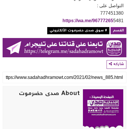
لتواصل على :
77745138
https://wa.me/96777265
548
لقسم
# سوق صدى حضرموت الألكتروني
اركه
About صدى حضرموت