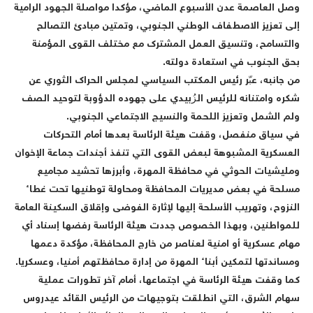
صل العاصمة عدن الأسبوع الماضي، مؤكدا مواصلة الجهود الرامية
لى تعزيز الاصطفاف الوطني الجنوبي، وتمتين مبادئ التصالح
التسامح، وتنسيق العمل المشترك مع مختلف القوى المؤمنة
حق الجنوب في استعادة دولته.
ن جانبه، عبّر رئيس المكتب السياسي لمجلس الحراك الثوري عن
كره وامتنانه للرئيس الزُبيدي على جهوده الدؤوبة لتوحيد الصف
لم الشمل وتعزيز اللحمة والنسيج الاجتماعي الجنوبي.
ي سياق منفصل، وقفت هيئة الرئاسة بعدها أمام التحركات
لعسكرية المشبوهة لبعض القوى التي تنفذ أجندات جماعة الإخوان
مليشيات الحوثي في محافظة المهرة، وأبرزها تحشيد مجاميع
سلحة في بعض مديريات المحافظة ومحاولة توطنيها تحت غطاء
لنزوح، وتهريب الأسلحة إليها لإثارة الفوضى وإقلاق السكينة العامة
لمواطنين، وبهذا الخصوص جددت هيئة الرئاسة رفضها إسناد أي
هام عسكرية أو امنية لعناصر من خارج المحافظة، مؤكدة دعمها
مساندتها لتمكين أبناء المهرة من إدارة محافظتهم أمنيا، وعسكريا.
ما وقفت هيئة الرئاسة في اجتماعها، أمام آخر تطورات عملية
هام الشرق، التي انطلقت بتوجيهات من الرئيس القائد عيدروس