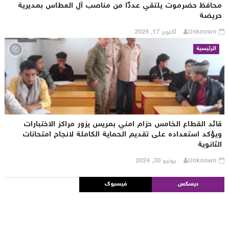
حافظ حضرموت يلتقي عددًا من مناصب آل العطاس بمديرية
ريضة
Unknown
أكتوبر 17, 2024
الرئيسية
ائد القطاع الخامس حزام امني بمريس يزور مراكز الاختبارات
يؤكد استعداده على تقديم الحماية الكاملة لانجاح امتحانات
ثانوية
Unknown
يونيو 30, 2024
ديسكس
فيسبوك