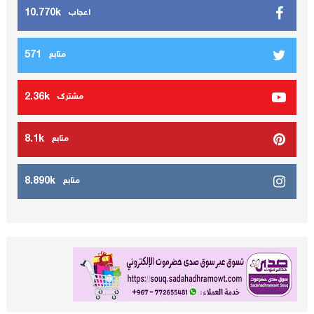
10.770k
اعجاب
571
متابع
2.36k
مشترك
8.1k
متابع
8.890k
متابع