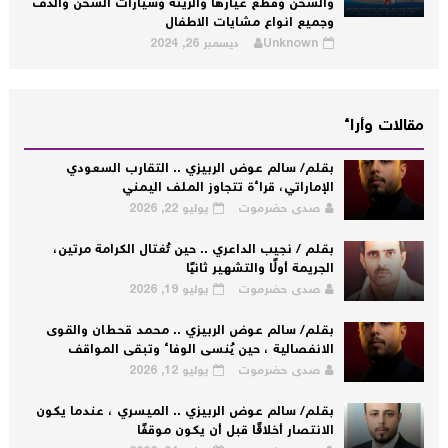
والشحن وقطع غيارها والزينة وسيارات الشحن والدف
وجميع انواع مشايات الاطفال
Unknown
ديسمبر 26, 2024
مقالات وأراء
بقلم/ سالم عوض الربيزي .. التقارب السعودي
الإماراتي، قراءة تتجاوز الملف اليمني
صدى حضرموت
يوليو 22, 2026
بقلم / نجيب الداعري .. حين تُغتال الكرامة مرتين،
الجريمة أولًا والتشهير ثانيًا
صدى حضرموت
يوليو 19, 2026
بقلم/ سالم عوض الربيزي .. محمد قحطان والقوى
الانفصالية ، حين يُنسى الوفاء وتبقى المواقف
صدى حضرموت
يوليو 12, 2026
بقلم/ سالم عوض الربيزي .. الميسري ، عندما يكون
الانتصار أخلاقًا قبل أن يكون موقفًا