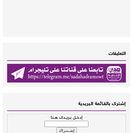
التعليقات
إشــترك بالقـــائمة الــبريدية
إدخــل بـريــدك هــنا