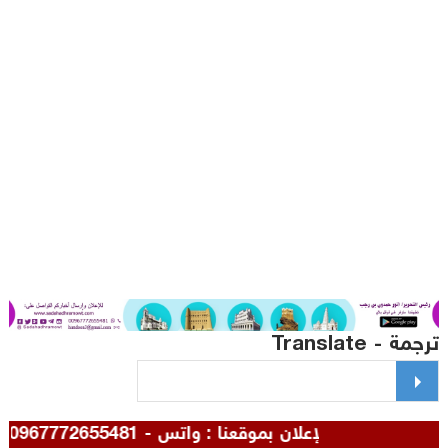
مة - Translate
للإعلان بموقعنا : واتس - 00967772655481