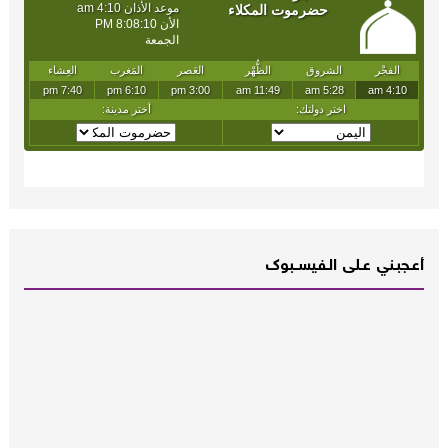
أعـــجبــني عـــلى الــفــيســــبوك