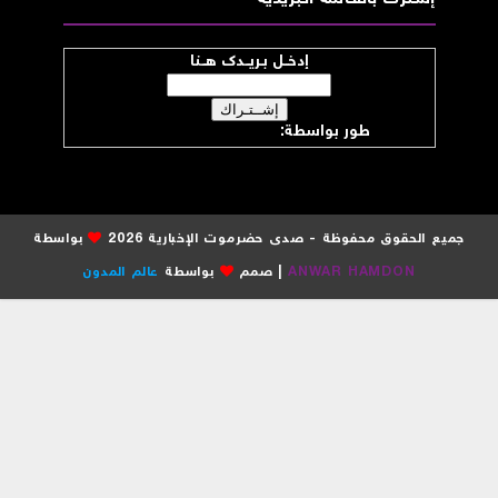
إدخــل بـريــدك هــنا
طور بواسطة:
موقع صدى حضرموت
جميع الحقوق محفوظة - صدى حضرموت الإخبارية 2026
بواسطة
ANWAR HAMDON
| صمم
بواسطة
عالم المدون