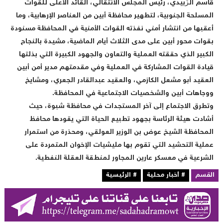
اسم الزُبيدي، رئيس المجلس الانتقالي، القائد الأعلى للقوات
لمسلحة الجنوبية، لتطهير محافظة أبين من العناصر الإرهابية، وما
عقبها من انتشار أمني نفذته القوات الأمنية في المحافظة مسنودة
قوات محور أبين على مدى الثلاث أيام الماضية، مشيدة بالنجاح
لكبير الذي حققته العملية والتعاون والجهود الكبيرة التي بذلتها
يادة القوات المشاركة في العملية وفي مقدمتهم مدير أمن أبين
لعقيد أبو مشعل الكازمي، والعقيد عبدالقادر الجعري، ومشايخ
وجاهات أبين والشخصيات الاجتماعية في المحافظة.
تطرق الاجتماع إلى آخر المستجدات في محافظة شبوة، حيث
شادت هيئة الرئاسة بجهود تطبيع الحياة التي يقودها محافظ
لمحافظة الشيخ عوض بن الوزير العولقي، ومحذرة من استمرار
ملية التحشيد التي تقوم بها مليشيات الإخوان المتمردة على
لشرعية في معسكر عارين المجاور لمنطقة العقلة النفطية.
لقسم
# أخبار محلية
# الرئيسية