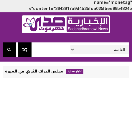
name="monet
content="3642917a9d4b2bfca025fbee99b4824
مجلس الحراك الثوري في المهرة يجدد رفضه الزج
أخبار محلية