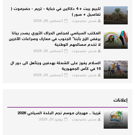
للبيع بيت + 4 دكاكين في خباية - تريم - حضرموت (
تفاصيل + صور )
صدى حضرموت
أغسطس 06, 2026
المكتب السياسي لمجلس الحراك الثوري يصدر بيانا
يرفض الزج بأبناء الجنوب في معارك وصراعات الآخرين
لا تخدم مصالحهم الوطنية
صدى حضرموت
أغسطس 05, 2026
السلام يفوز على الشعلة بهدفين ويتأهل الى دور ال
16 في كأس الجمهورية
صدى حضرموت
أغسطس 04, 2026
إعلانات
قريبا .. مهرجان موسم نجم البلدة السياحي 2026
صدى حضرموت
يوليو 03, 2026