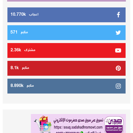
10.770k
اعجاب
571
متابع
2.36k
مشترك
8.1k
متابع
8.890k
متابع