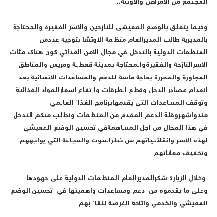
لمجتمع من الامراض والاوبئة..
فيما يتعلق بالوضع المعيشي للنازحين والاسر الفقيرة والمحتاجة
المديرية طالب المديرالعام منظمة الاوتشا بتوجيه عددمن
لمنظمات الدولية بالتدخل في مجال الامن الغذائي كون هناك مئات
لاسرالنازحة والفقيرةوالمحتاجة بمدينة قعطبة ومريس والمناطق
لمجاورة والمحررة بحاجة ماسة للدعم والمساعدات الانسانية بعد
نعدام مصادر الدخل وقطع الطرقات وارتفاع اسعارالمواد الغذائية
توقف المساعدات التي يقدمهابرنامج الغذاء العالمي
نذواشهروقلة الدعم المقدم من المنظمات ونطلب منكم التدخل
ي هذا المجال من اجل المساهمةفي تحسين الوضع المعيشي
هذه الاسر وانقاذحياتهم من خطرالموت والمجاعة التي يواجههم
تخفيف معاناتهم
خلال الزيارة شكرالمديرالعام المنظمات الدولية على جهودها
على ما يقدموه من دعم ومساعدات واهميتها في تحسين الوضع
لمعيشي والخدمي واتاحة الفرصة للقاء بهم