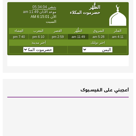
أعـــجبــني عـــلى الــفــيســــبوك