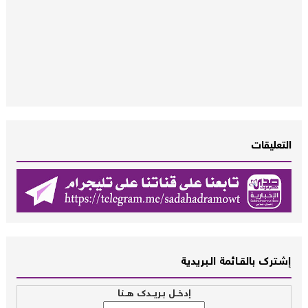
التعليقات
إشــترك بالقـــائمة الــبريدية
إدخــل بـريــدك هــنا