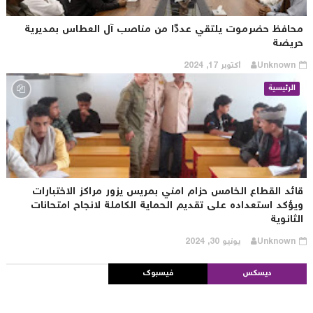
حافظ حضرموت يلتقي عددًا من مناصب آل العطاس بمديرية
ريضة
Unknown
أكتوبر 17, 2024
الرئيسية
ائد القطاع الخامس حزام امني بمريس يزور مراكز الاختبارات
يؤكد استعداده على تقديم الحماية الكاملة لانجاح امتحانات
ثانوية
Unknown
يونيو 30, 2024
ديسكس
فيسبوك