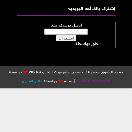
إشــترك بالقـــائمة الــبريدية
إدخــل بـريــدك هــنا
طور بواسطة:
موقع صدى حضرموت
جميع الحقوق محفوظة - صدى حضرموت الإخبارية 2026
بواسطة
ANWAR HAMDON
| صمم
بواسطة
عالم المدون