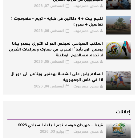
صدى حضرموت
أغسطس 07, 2026
للبيع بيت + 4 دكاكين في خباية - تريم - حضرموت (
تفاصيل + صور )
صدى حضرموت
أغسطس 06, 2026
المكتب السياسي لمجلس الحراك الثوري يصدر بيانا
يرفض الزج بأبناء الجنوب في معارك وصراعات الآخرين
لا تخدم مصالحهم الوطنية
صدى حضرموت
أغسطس 05, 2026
السلام يفوز على الشعلة بهدفين ويتأهل الى دور ال
16 في كأس الجمهورية
صدى حضرموت
أغسطس 04, 2026
إعلانات
قريبا .. مهرجان موسم نجم البلدة السياحي 2026
صدى حضرموت
يوليو 03, 2026