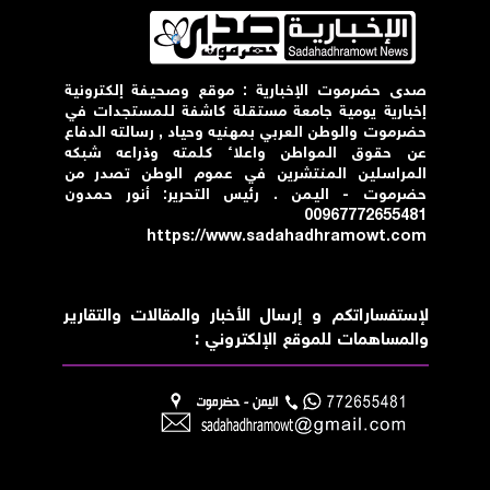
صدى حضرموت الإخبارية : موقع وصحيفة إلكترونية
إخبارية يومية جامعة مستقلة كاشفة للمستجدات في
حضرموت والوطن العربي بمهنيه وحياد , رسالته الدفاع
عن حقوق المواطن واعلاء كلمته وذراعه شبكه
المراسلين المنتشرين في عموم الوطن تصدر من
حضرموت - اليمن . رئيس التحرير: أنور حمدون
00967772655481
https://www.sadahadhramowt.com
لإستفساراتكم و إرسال الأخبار والمقالات والتقارير
والمساهمات للموقع الإلكتروني :