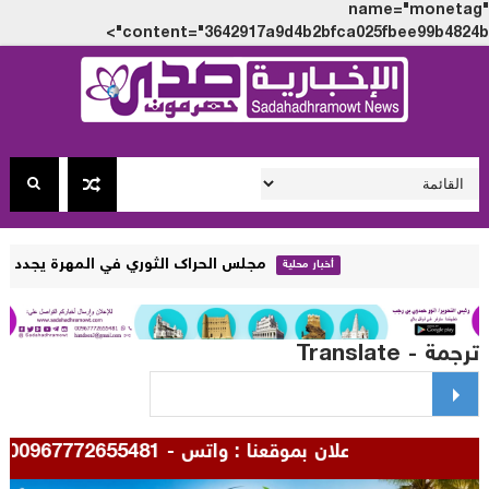
name="monet
content="3642917a9d4b2bfca025fbee99b4824
مجلس الحراك الثوري في المهرة يجدد رفضه الزج بأبن
أخبار محلية
مة - Translate
للإعلان بموقعنا : واتس - 00967772655481