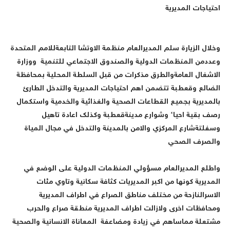
حتياجات المديرية
خلال الزيارة سلم المديرالعام منظمة الاوتشا التابعةللامم المتحدة
عددمن المنظمات الدولية والصندوق الاجتماعي للتنمية ووزارة
لاشغال العامةوالطرق مذكرات من قبل السلطة المحلية بمحافظة
لضالع وقعطبة تتضمن اهم احتياجات المديرية والتدخل الطارئ
المديرية بجميع القطاعات الصحية والغذائية والخدمية واستكمال
صف بقية احياء وشوارع مدينةقعطبة وكذلك اعادة تاهيل
سفلتةشارع المركزي والامن بالمدينة والتدخل في مجال المياة
الصرف الصحي
اطلع المديرالعام مسؤولي المنظمات الدولية على الوضع في
لمديرية كونها من اكبر المديريات كثافة سكانية وتاوي مئات
لاسرالنازحة من مختلف مناطق الصراع في اطراف المديرية
محافظات اخرى ولازالت اطراف المديرية منطقة صراع والحرب
شتعلة مماساهم في زيادة ومضاعفة المعاناة الانسانية والصحية