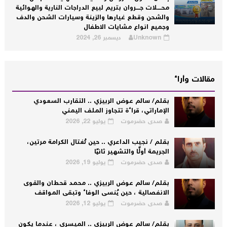
محــــلات جــــروان بتريم لبيع الدراجات النارية والهوائية
والشحن وقطع غيارها والزينة وسيارات الشحن والدف
وجميع انواع مشايات الاطفال
Unknown
ديسمبر 26, 2024
مقالات وأراء
بقلم/ سالم عوض الربيزي .. التقارب السعودي
الإماراتي، قراءة تتجاوز الملف اليمني
صدى حضرموت
يوليو 22, 2026
بقلم / نجيب الداعري .. حين تُغتال الكرامة مرتين،
الجريمة أولًا والتشهير ثانيًا
صدى حضرموت
يوليو 19, 2026
بقلم/ سالم عوض الربيزي .. محمد قحطان والقوى
الانفصالية ، حين يُنسى الوفاء وتبقى المواقف
صدى حضرموت
يوليو 12, 2026
بقلم/ سالم عوض الربيزي .. الميسري ، عندما يكون