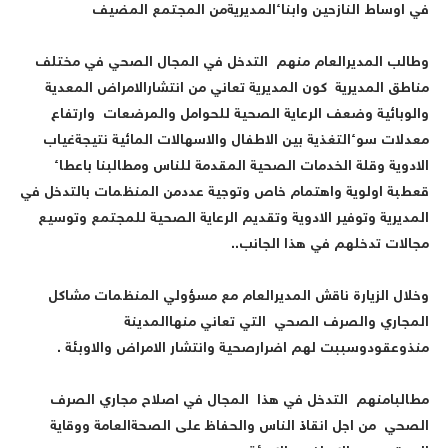
ي اوساط النازحين وابناءالمديريةمن المجتمع المضيف
طالب المديرالعام منهم التدخل في المجال الصحي في مختلف
ناطق المديرية كون المديرية تعاني من انتشارالامراض المعدية
الوبائية وضعف الرعاية الصحية للحوامل والمرضعات وارتفاع
عدلات سوءالتغذية بين الاطفال والاسهالات المائية نتيجةغياب
لادوية وقلة الخدمات الصحية المقدمة للناس ومطالبنا باعطاء
عطبة اولوية واهتمام خاص وتوجية عددمن المنظمات بالتدخل في
لمديرية وتوفير الادوية وتقديم الرعاية الصحية للمجتمع وتوسيع
جالات تدخلهم في هذا الجانب..
خلال الزيارة ناقش المديرالعام مع مسؤولي المنظمات مشاكل
لمجاري والصرف الصحي التي تعاني منهاالمدينة
نذوعقودوسببت لهم اضرارصحية وانتشار الامراض والاوبئة .
طالبامنهم التدخل في هذا المجال في اصلاح مجاري الصرف
لصحي من اجل انقاذ الناس والحفاظ على الصحةالعامة ووقاية