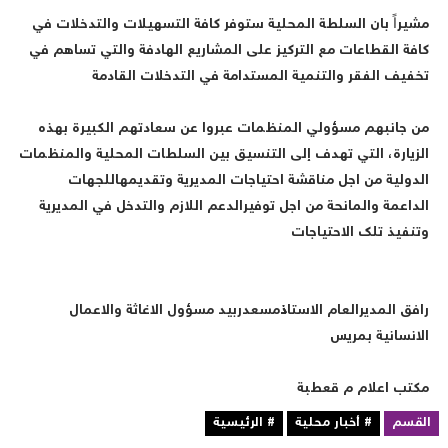
شيراً بان السلطة المحلية ستوفر كافة التسهيلات والتدخلات في
افة القطاعات مع التركيز على المشاريع الهادفة والتي تساهم في
خفيف الفقر والتنمية المستدامة في التدخلات القادمة
ن جانبهم مسؤولي المنظمات عبروا عن سعادتهم الكبيرة بهذه
لزيارة، التي تهدف إلى التنسيق بين السلطات المحلية والمنظمات
لدولية من اجل مناقشة احتياجات المديرية وتقديمهاللجهات
لداعمة والمانحة من اجل توفيرالدعم اللازم والتدخل في المديرية
تنفيذ تلك الاحتياجات
افق المديرالعام الاستاذمسعدربيد مسؤول الاغاثة والاعمال
لانسانية بمريس
كتب اعلام م قعطبة
لقسم
# أخبار محلية
# الرئيسية