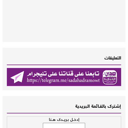
التعليقات
إشــترك بالقـــائمة الــبريدية
إدخــل بـريــدك هــنا