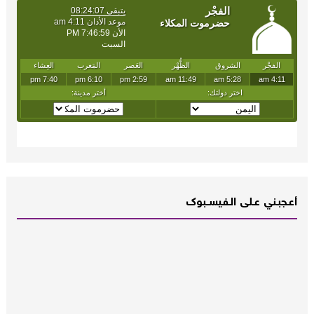
أعـــجبــني عـــلى الــفــيســــبوك