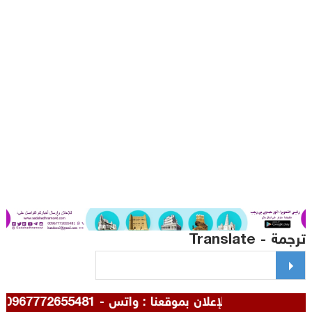
مة - Translate
للإعلان بموقعنا : واتس - 00967772655481