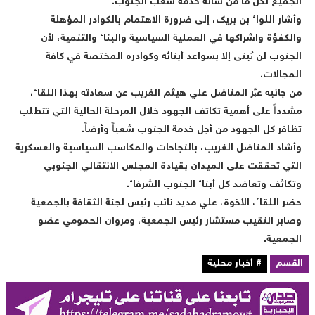
لجميع لكل ما من شأنه خدمة شعب الجنوب.
أشار اللواء بن بريك، إلى ضرورة الاهتمام بالكوادر المؤهلة
الكفؤة واشراكها في العملية السياسية والبناء والتنمية، لأن
لجنوب لن يُبنى إلا بسواعد أبنائه وكوادره المختصة في كافة
لمجالات.
ن جانبه عبّر المناضل علي هيثم الغريب عن سعادته بهذا اللقاء،
شدداً على أهمية تكاتف الجهود خلال المرحلة الحالية التي تتطلب
ظافر كل الجهود من أجل خدمة الجنوب شعباً وأرضاً.
أشاد المناضل الغريب، بالنجاحات والمكاسب السياسية والعسكرية
لتي تحققت على الميدان بقيادة المجلس الانتقالي الجنوبي
تكاثف وتعاضد كل أبناء الجنوب الشرفاء.
ضر اللقاء، الأخوة، علي مديد نائب رئيس لجنة الثقافة بالجمعية
صابر النقيب مستشار رئيس الجمعية، ومروان الحمومي عضو
لجمعية.
لقسم
# أخبار محلية