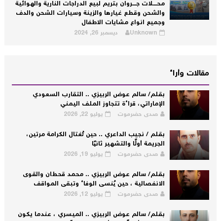
محــــلات جــــروان بتريم لبيع الدراجات النارية والهوائية
والشحن وقطع غيارها والزينة وسيارات الشحن والدف
وجميع انواع مشايات الاطفال
Unknown
ديسمبر 26, 2024
مقالات وأراء
بقلم/ سالم عوض الربيزي .. التقارب السعودي
الإماراتي، قراءة تتجاوز الملف اليمني
صدى حضرموت
يوليو 22, 2026
بقلم / نجيب الداعري .. حين تُغتال الكرامة مرتين،
الجريمة أولًا والتشهير ثانيًا
صدى حضرموت
يوليو 19, 2026
بقلم/ سالم عوض الربيزي .. محمد قحطان والقوى
الانفصالية ، حين يُنسى الوفاء وتبقى المواقف
صدى حضرموت
يوليو 12, 2026
بقلم/ سالم عوض الربيزي .. الميسري ، عندما يكون