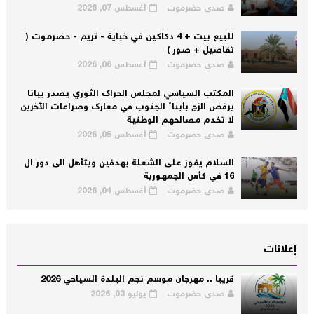
صدى حضرموت
أغسطس 07, 2026
للبيع بيت + 4 دكاكين في خباية - تريم - حضرموت (
تفاصيل + صور )
صدى حضرموت
أغسطس 06, 2026
المكتب السياسي لمجلس الحراك الثوري يصدر بيانا
يرفض الزج بأبناء الجنوب في معارك وصراعات الآخرين
لا تخدم مصالحهم الوطنية
صدى حضرموت
أغسطس 05, 2026
السلام يفوز على الشعلة بهدفين ويتأهل الى دور ال
16 في كأس الجمهورية
صدى حضرموت
أغسطس 04, 2026
إعلانات
قريبا .. مهرجان موسم نجم البلدة السياحي 2026
صدى حضرموت
يوليو 03, 2026