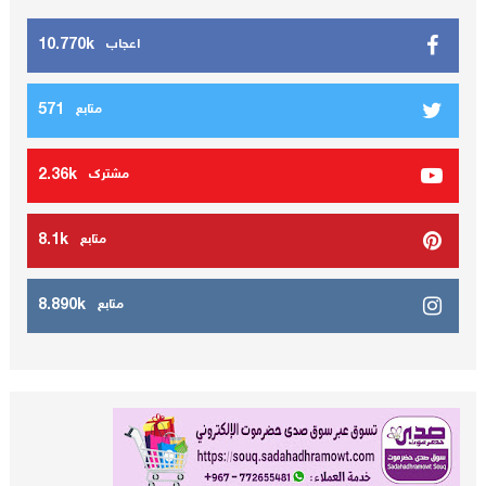
10.770k
اعجاب
571
متابع
2.36k
مشترك
8.1k
متابع
8.890k
متابع