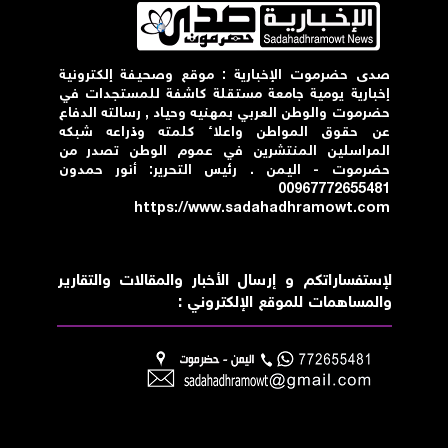
صدى حضرموت الإخبارية : موقع وصحيفة إلكترونية
إخبارية يومية جامعة مستقلة كاشفة للمستجدات في
حضرموت والوطن العربي بمهنيه وحياد , رسالته الدفاع
عن حقوق المواطن واعلاء كلمته وذراعه شبكه
المراسلين المنتشرين في عموم الوطن تصدر من
حضرموت - اليمن . رئيس التحرير: أنور حمدون
00967772655481
https://www.sadahadhramowt.com
لإستفساراتكم و إرسال الأخبار والمقالات والتقارير
والمساهمات للموقع الإلكتروني :