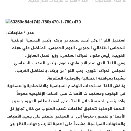
صدى حضرموت
منذ 4 سنوات تقريبا
أخبار محلية,
عدن / متابعات :
ستقبل اللواء الركن أحمد سعيد بن بريك، رئيس الجمعية الوطنية
لمجلس الانتقالي الجنوبي، اليوم الخميس، المناضل علي هيثم
لغريب، رئيس مكون الحراك السلمي، وزير العدل السابق.
في اللقاء الذي ضم الأخ فادي باعوم، رئيس المكتب السياسي
مجلس الحراك الثوري، رحب اللواء بن بريك، بالمناضل الغريب،
شيدا بمواقفه النضالية والوطنية المشرفة.
ناقش اللقاء مستجدات الأوضاع السياسية والاقتصادية والعسكرية
ي الجنوب ومستجدات الأحداث على الساحة الإقليمية عموماً.
أكد رئيس الجمعية خلال اللقاء، على أهمية تظافر الجهود وتعزيز
للحمة الوطنية لتحقيق تطلعات شعب الجنوب من خلال تجاوز كل
لأخطاء والقصور، منوهاً إلى أن المجلس منفتح على جميع الأطياف
المكونات السياسية، مشدداً على أهمية تقارب وجهات النظر بين