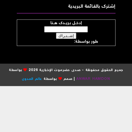
إشــترك بالقـــائمة الــبريدية
إدخــل بـريــدك هــنا
طور بواسطة:
موقع صدى حضرموت
جميع الحقوق محفوظة - صدى حضرموت الإخبارية 2026
بواسطة
ANWAR HAMDON
| صمم
بواسطة
عالم المدون