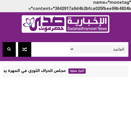
name="monet
content="3642917a9d4b2bfca025fbee99b4824
مجلس الحراك الثوري في المهرة يجدد رفضه الزج 
أخبار محلية