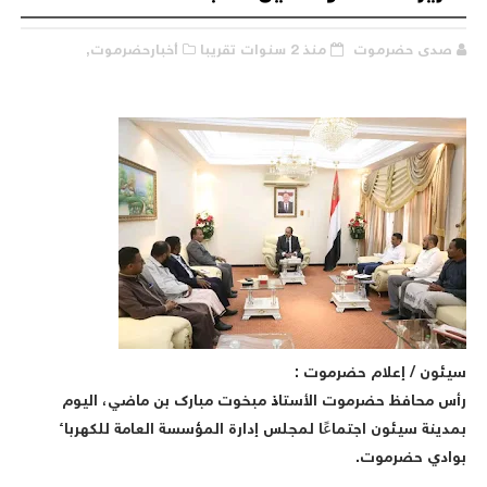
صدى حضرموت
منذ 2 سنوات تقريبا
أخبارحضرموت,
يئون / إعلام حضرموت :
أس محافظ حضرموت الأستاذ مبخوت مبارك بن ماضي، اليوم
مدينة سيئون اجتماعًا لمجلس إدارة المؤسسة العامة للكهرباء
وادي حضرموت.