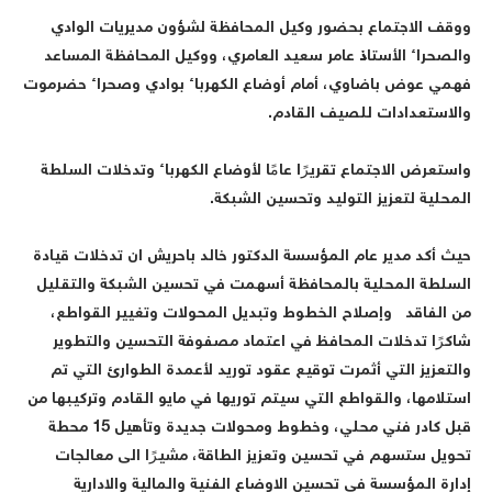
وقف الاجتماع بحضور وكيل المحافظة لشؤون مديريات الوادي
الصحراء الأستاذ عامر سعيد العامري، ووكيل المحافظة المساعد
همي عوض باضاوي، أمام أوضاع الكهرباء بوادي وصحراء حضرموت
الاستعدادات للصيف القادم.
استعرض الاجتماع تقريرًا عامًا لأوضاع الكهرباء وتدخلات السلطة
لمحلية لتعزيز التوليد وتحسين الشبكة.
يث أكد مدير عام المؤسسة الدكتور خالد باحريش ان تدخلات قيادة
لسلطة المحلية بالمحافظة أسهمت في تحسين الشبكة والتقليل
ن الفاقد وإصلاح الخطوط وتبديل المحولات وتغيير القواطع،
اكرًا تدخلات المحافظ في اعتماد مصفوفة التحسين والتطوير
التعزيز التي أثمرت توقيع عقود توريد لأعمدة الطوارئ التي تم
ستلامها، والقواطع التي سيتم توريها في مايو القادم وتركيبها من
قبل كادر فني محلي، وخطوط ومحولات جديدة وتأهيل 15 محطة
حويل ستسهم في تحسين وتعزيز الطاقة، مشيرًا الى معالجات
دارة المؤسسة في تحسين الاوضاع الفنية والمالية والادارية