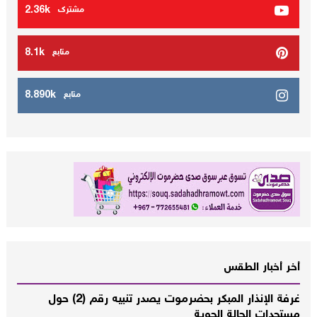
2.36k
مشترك
8.1k
متابع
8.890k
متابع
أخر أخبار الطقس
غرفة الإنذار المبكر بحضرموت يصدر تنبيه رقم (2) حول
مستجدات الحالة الجوية