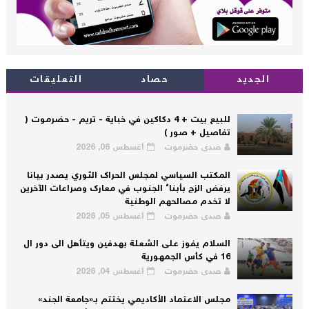
الجديد
حصاد
التعليقات
للبيع بيت + 4 دكاكين في خباية - تريم - حضرموت (
تفاصيل + صور )
صدى حضرموت
أغسطس 06, 2026
المكتب السياسي لمجلس الحراك الثوري يصدر بيانا
يرفض الزج بأبناء الجنوب في معارك وصراعات الآخرين
لا تخدم مصالحهم الوطنية
صدى حضرموت
أغسطس 05, 2026
السلام يفوز على الشعلة بهدفين ويتأهل الى دور ال
16 في كأس الجمهورية
صدى حضرموت
أغسطس 04, 2026
مجلس الاعتماد الأكاديمي يختتم بـ«جامعة الجند»