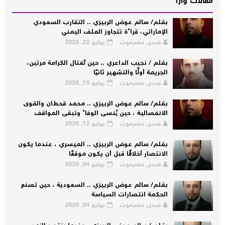
مقالات وأراء
بقلم/ سالم عوض الربيزي .. التقارب السعودي
الإماراتي، قراءة تتجاوز الملف اليمني
صدى حضرموت
يوليو 22, 2026
بقلم / نجيب الداعري .. حين تُغتال الكرامة مرتين،
الجريمة أولًا والتشهير ثانيًا
صدى حضرموت
يوليو 19, 2026
بقلم/ سالم عوض الربيزي .. محمد قحطان والقوى
الانفصالية ، حين يُنسى الوفاء وتبقى المواقف
صدى حضرموت
يوليو 12, 2026
بقلم/ سالم عوض الربيزي .. الميسري ، عندما يكون
الانتصار أخلاقًا قبل أن يكون موقفًا
صدى حضرموت
يوليو 04, 2026
بقلم/ سالم عوض الربيزي .. السعودية ، حين تصنع
الحكمة انتصارات السياسة
صدى حضرموت
يوليو 04, 2026