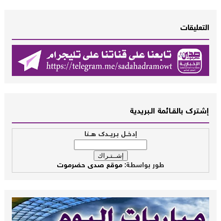
التعليقات
إشــترك بالقـــائمة الــبريدية
إدخــل بـريــدك هــنا
طور بواسطة:
موقع صدى حضرموت