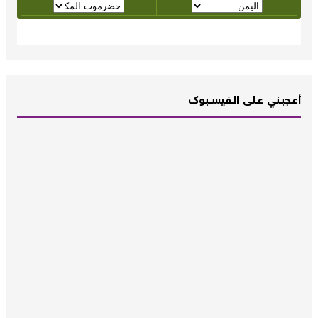
أعـــجبــني عـــلى الــفــيســــبوك