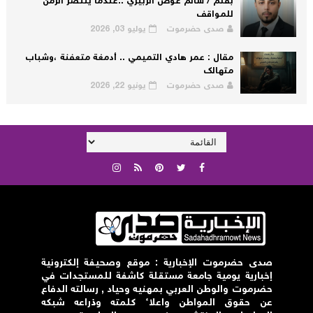
بقلم / سالم عوض الربيزي ..عندما ينتصر الزمن
للمواقف
صدى حضرموت
يوليو 03, 2026
مقال : عمر هادي التميمي .. أدمغة متعفنة ،وشباب
متهالك
صدى حضرموت
يونيو 22, 2026
صدى حضرموت الإخبارية : موقع وصحيفة إلكترونية
إخبارية يومية جامعة مستقلة كاشفة للمستجدات في
حضرموت والوطن العربي بمهنيه وحياد , رسالته الدفاع
عن حقوق المواطن واعلاء كلمته وذراعه شبكه