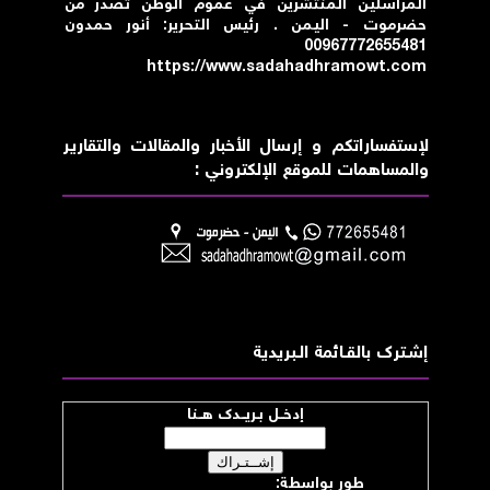
المراسلين المنتشرين في عموم الوطن تصدر من
حضرموت - اليمن . رئيس التحرير: أنور حمدون
00967772655481
https://www.sadahadhramowt.com
لإستفساراتكم و إرسال الأخبار والمقالات والتقارير
والمساهمات للموقع الإلكتروني :
إشــترك بالقـــائمة الــبريدية
إدخــل بـريــدك هــنا
طور بواسطة:
موقع صدى حضرموت