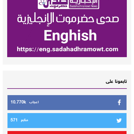
تابعونا على
10.770k
اعجاب
571
متابع