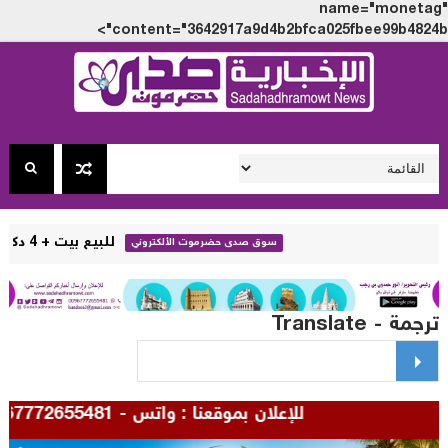
name="monet
content="3642917a9d4b2bfca025fbee99b4824
للبيع بيت + 4 دكاكين في خباية - تريم - حضرموت ( تفاصيل + صور )
سوق صدى حضرموت الألكتروني
مة - Translate
للإعلان بموقعنا : واتس - 00967772655481