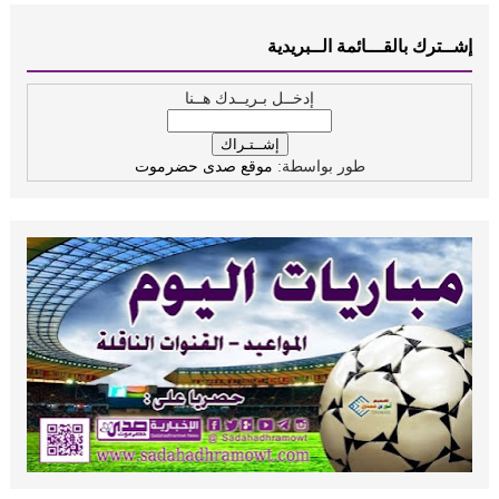
إشــترك بالقـــائمة الــبريدية
إدخــل بـريــدك هــنا
طور بواسطة:
موقع صدى حضرموت