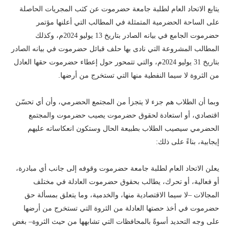
تابع الاتحاد العام لطلبة جامعة حضرموت عن كثب المجريات الحاصلة
لى الساحة الحضرمية المتمثلة في المطالب التي أعلنها مؤتمر
حضرموت الجامع في بيانه الصادر بتاريخ 13 يوليو 2024م، وكذلك
لمطالب المشروعة التي نادى بها حلف قبائل حضرموت في بيانه الصادر
بتاريخ 31 يوليو 2024م، والتي تتمحور حول إعطاء حضرموت حقها العادل
ن الثروة لا سيما النفطية منها التي تستخرج من أرضها.
بما أن الطلاب هم جزء لا يتجزأ من المجتمع الحضرمي، وأن أي تحسّن
قتصادي، أو استعادة لحقوق حضرموت يصيب حضرموت والمجتمع
لحضرمي سيصيب الطلاب بطبيعة الحال وستكون انعكاساته عليهم
يجابية، بناءً على ذلك:
علن الاتحاد العام لطلبة جامعة حضرموت وقوفه إلى جانب أي مبادرة،
و فعالية، أو تحرك، يطالب بحقوق حضرموت العادلة في مختلف
لمجالات –لا سيما الاقتصادية منها، والخدمية، وما يتعلق بمسألة حق
ضرموت في أخذ حصتها العادلة من الثروة التي تستخرج من أرضها
لى وجه التحديد أسوةً بالمحافظات التي تشابهها من حيث الثروة– بغض