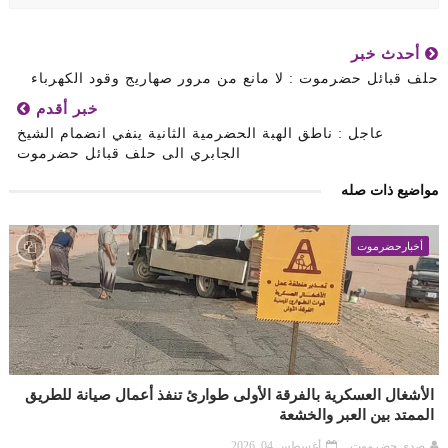
أحدث خبر
ف قبائل حضرموت : لا مانع من مرور صهاريج وقود الكهرباء
خبر أقدم
عاجل : ناطق الهبة الحضرمية الثانية ينفي انضمام الشيخ
الجابري الى حلف قبائل حضرموت
اضيع ذات صله
أخبارحضرموت
لأشغال العسكرية بالفرقة الأولى طوارئ تنفذ أعمال صيانة للطريق
لممتد بين العبر والخشعة
صدى حضرموت
أغسطس 04, 2026