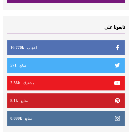
تابعونا على
10.770k
اعجاب
571
متابع
2.36k
مشترك
8.1k
متابع
8.890k
متابع