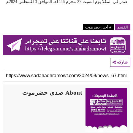
در في المكلا يوم السبت 27 محرم 1446هـ الموافق 3 أغسطس 2024م
لقسم
# أخبارحضرموت
اركه
About صدى حضرموت