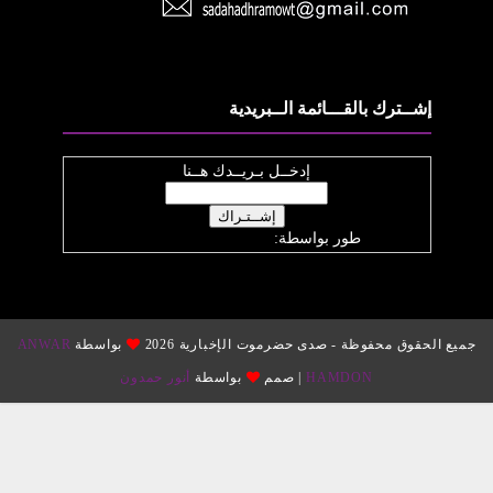
إشــترك بالقـــائمة الــبريدية
إدخــل بـريــدك هــنا
طور بواسطة:
موقع صدى حضرموت
ميع الحقوق محفوظة - صدى حضرموت الإخبارية 2026
بواسطة
ANWAR
HAMDON
| صمم
بواسطة
عالم المدون