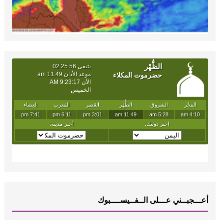
أعـــجبــني عـــلى الــفــيســــبوك