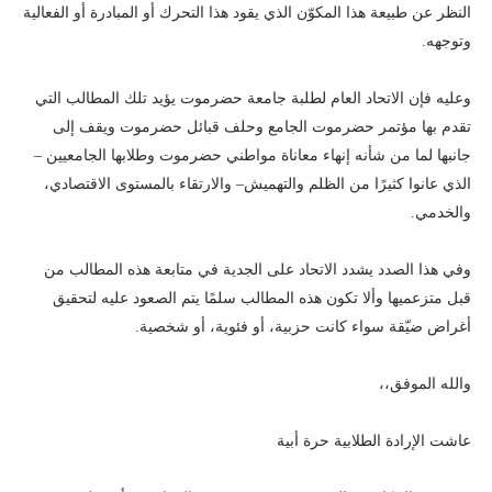
لنظر عن طبيعة هذا المكوّن الذي يقود هذا التحرك أو المبادرة أو الفعالية
توجهه.
عليه فإن الاتحاد العام لطلبة جامعة حضرموت يؤيد تلك المطالب التي
قدم بها مؤتمر حضرموت الجامع وحلف قبائل حضرموت ويقف إلى
انبها لما من شأنه إنهاء معاناة مواطني حضرموت وطلابها الجامعيين –
لذي عانوا كثيرًا من الظلم والتهميش– والارتقاء بالمستوى الاقتصادي،
الخدمي.
في هذا الصدد يشدد الاتحاد على الجدية في متابعة هذه المطالب من
بل متزعميها وألا تكون هذه المطالب سلمًا يتم الصعود عليه لتحقيق
غراض ضيّقة سواء كانت حزبية، أو فئوية، أو شخصية.
الله الموفق،،
اشت الإرادة الطلابية حرة أبية