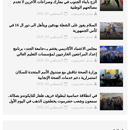
الزج بأبناء الجنوب في معارك وصراعات الآخرين لا تخدم
مصالحهم الوطنية
صدى حضرموت
أغسطس 05, 2026
السلام يفوز على الشعلة بهدفين ويتأهل الى دور ال 16 في
كأس الجمهورية
صدى حضرموت
أغسطس 04, 2026
مجلس الاعتماد الأكاديمي يختتم بـ«جامعة الجند» برنامج
إعداد المراجعين الخارجيين لمؤسسات التعليم العالي
صدى حضرموت
أغسطس 04, 2026
وزارة الصحة تناقش مع صندوق الأمم المتحدة للسكان
استمرارية دعم خدمات الصحة الإنجابية
صدى حضرموت
أغسطس 04, 2026
في انطلاقة حماسية لبطولة خريف ظفار للتايكوندو بصلالة..
سمعون وشعب حضرموت يخطفون الذهب في اليوم الأول
صدى حضرموت
أغسطس 04, 2026