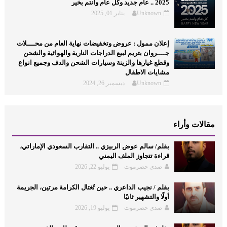
2025 .. عام جديد وكل عام وأنتم بخير
Unknown
يناير 01, 2025
إعلان ممول : عروض وتخفيضات نهاية العام من محــــلات
جــــروان بتريم لبيع الدراجات النارية والهوائية والشحن
وقطع غيارها والزينة وسيارات الشحن والدف وجميع انواع
مشايات الاطفال
Unknown
ديسمبر 26, 2024
مقالات وأراء
بقلم/ سالم عوض الربيزي .. التقارب السعودي الإماراتي،
قراءة تتجاوز الملف اليمني
صدى حضرموت
يوليو 22, 2026
بقلم / نجيب الداعري .. حين تُغتال الكرامة مرتين، الجريمة
أولًا والتشهير ثانيًا
صدى حضرموت
يوليو 19, 2026