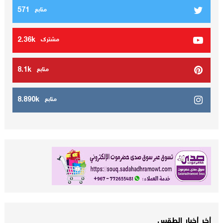
571
متابع
2.36k
مشترك
8.1k
متابع
8.890k
متابع
أخر أخبار الطقس