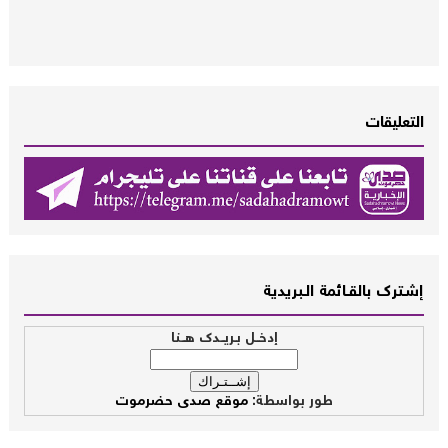
التعليقات
إشــترك بالقـــائمة الــبريدية
إدخــل بـريــدك هــنا
طور بواسطة:
موقع صدى حضرموت