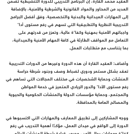
لعقيد محمد القارة، إن البرنامج التدريبي للدورة التنشيطية تضمن
لعديد من المحاور والمواد القانونية والشرطية والأمنية، بالإضافة
لى المهارات الميدانية والبدنية والتخصصية، وفق أفضل البرامج
لتدريبية النظرية والتطبيقية التي تسهم في رفع مستوى أداء
اجباتهم الأمنية بمهنية وكفاءة عالية، وتعزز من قدرتهم على
لتعامل مع المواقف الطارئة في كافة المهام الأمنية والميدانية،
ما يتناسب مع متطلبات العمل.
أضاف: العقيد القارة أن هذه الدورة وغيرها من الدورات التدريبية
عقد بشكل مستمر ودوري لضباط وصف وجنود شرطة حراسة
لمنشآت وحماية الشخصيات في مختلف المجالات التي تساهم في
فع مستوى الأداء والدور الريادي المتميز في خدمة المواطن
المجتمع، وحماية مؤسسات الدولة والمنشآت الحكومية والحيوية
المصالح العامة بالمحافظة.
وجه المشاركين إلى تطبيق المعارف والمهارات التي اكتسبوها في
لدورة إلى الواقع في ميدان العمل، مؤكدًا أهمية التدريب في رفع
فاءة ومهارات رجال الأمن، وحرص قيادة شرطة المنشآت الدائم