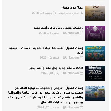
دعاء يوم عرفة
صدى حضرموت
يونيو 05, 2025
رمضان كريم ، وكل عام وأنتم بخير
Unknown
مارس 01, 2025
إعلان ممول : مسابقة عيادة تقويم الأسنان - عيديد -
تريم
Unknown
فبراير 12, 2025
2025 .. عام جديد وكل عام وأنتم بخير
Unknown
يناير 01, 2025
إعلان ممول : عروض وتخفيضات نهاية العام من
محــــلات جــــروان بتريم لبيع الدراجات النارية والهوائية
والشحن وقطع غيارها والزينة وسيارات الشحن والدف
وجميع انواع مشايات الاطفال
Unknown
ديسمبر 26, 2024