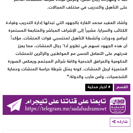
لى التأهيل والتدريب في مختلف المجالات.
أشاد العقيد محمد القارة بالجهود التي تبذلها إدارة التدريب وقيادة
لكتائب والسرايا، مشيراً إلى الإشراف المباشر والمتابعة المستمرة
برامج ودورات وأنشطة التأهيل لمنتسبي قوات المنشآت. مؤكداً
ن هذه الجهود تسهم في تطوير أداء رجال المنشآت، مما يعزز
درتهم على التعامل الحسن مع المواطنين والزائرين للمنشآت
لحكومية والمرافق الخدمية وكافة شرائح المجتمع،ويعكس الصورة
لمتميزة لرجل المنشآت، كونه يمثل شرطة حراسة المنشآت وحماية
لشخصيات، وأمن مأرب والدولة."
لقسم
# أخبار محلية
اركه