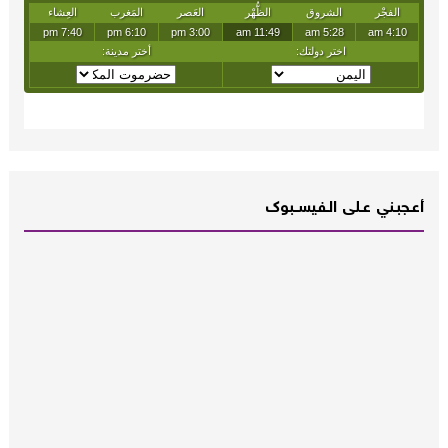
أعـــجبــني عـــلى الــفــيســــبوك