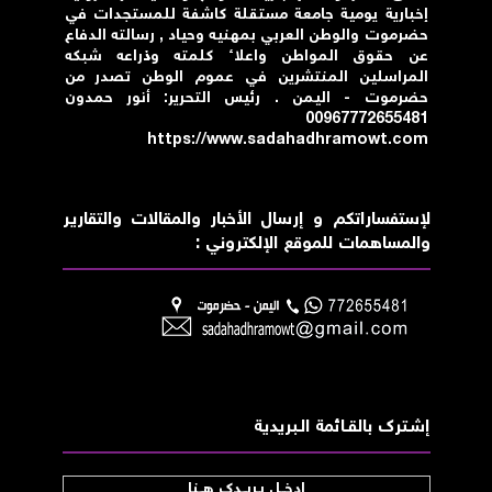
إخبارية يومية جامعة مستقلة كاشفة للمستجدات في
حضرموت والوطن العربي بمهنيه وحياد , رسالته الدفاع
عن حقوق المواطن واعلاء كلمته وذراعه شبكه
المراسلين المنتشرين في عموم الوطن تصدر من
حضرموت - اليمن . رئيس التحرير: أنور حمدون
00967772655481
https://www.sadahadhramowt.com
لإستفساراتكم و إرسال الأخبار والمقالات والتقارير
والمساهمات للموقع الإلكتروني :
إشــترك بالقـــائمة الــبريدية
إدخــل بـريــدك هــنا