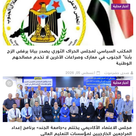
أخبار محلية
لمكتب السياسي لمجلس الحراك الثوري يصدر بيانا يرفض الزج
أبناء الجنوب في معارك وصراعات الآخرين لا تخدم مصالحهم
لوطنية
صدى حضرموت
أغسطس 05, 2026
أخبار محلية
جلس الاعتماد الأكاديمي يختتم بـ«جامعة الجند» برنامج إعداد
لمراجعين الخارجيين لمؤسسات التعليم العالي