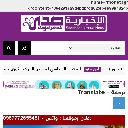
name="monet
content="3642917a9d4b2bfca025fbee99b4824
المكتب السياسي لمجلس الحراك الثوري يصدر بيانا يرفض ال
أخبار محلية
مة - Translate
للإعلان بموقعنا : واتس - 00967772655481