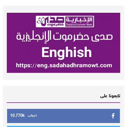
تابعونا على
10.770k
اعجاب