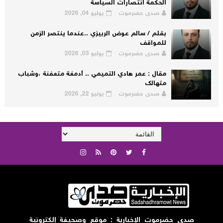
الحكمة انتصارات السياسة
صدى حضرموت
يوليو 04, 2026
بقلم / سالم عوض الربيزي ..عندما ينتصر الزمن
للمواقف
صدى حضرموت
يوليو 03, 2026
مقال : عمر هادي التميمي .. أدمغة متعفنة ،وشباب
متهالك
صدى حضرموت
يونيو 22, 2026
صدى حضرموت الإخبارية : موقع وصحيفة إلكترونية