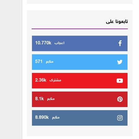
تابعونا على
10.770k
اعجاب
571
متابع
2.36k
مشترك
8.1k
متابع
8.890k
متابع