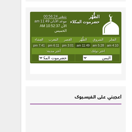
أعـــجبــني عـــلى الــفــيســــبوك