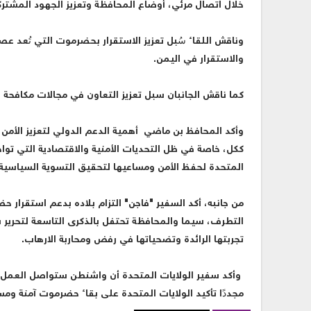
خلال اتصال مرئي، أوضاع المحافظة وتعزيز الجهود المشتركة
وناقش اللقاء سُبل تعزيز الاستقرار بحضرموت التي تُعد ع
والاستقرار في اليمن.
كما ناقش الجانبان سبل تعزيز التعاون في مجالات مكافحة 
وأكد المحافظ بن ماضي أهمية الدعم الدولي لتعزيز الأمن 
ككل، خاصة في ظل التحديات الأمنية والاقتصادية التي تواجه
المتحدة لحفظ الأمن ومساعيها لتحقيق التسوية السياسية
من جانبه، أكد السفير "فاجن" التزام بلاده بدعم استقرار 
التطرف، سيما والمحافظة تحتفل بالذكرى التاسعة لتحرير س
تجربتها الرائدة وتضحياتها في رفض ومحاربة الارهاب.
وأكد سفير الولايات المتحدة أن واشنطن ستواصل العمل مع ال
مجددًا تأكيد الولايات المتحدة على بقاء حضرموت آمنة ومس