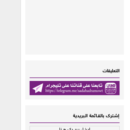
التعليقات
إشــترك بالقـــائمة الــبريدية
إدخــل بـريــدك هــنا