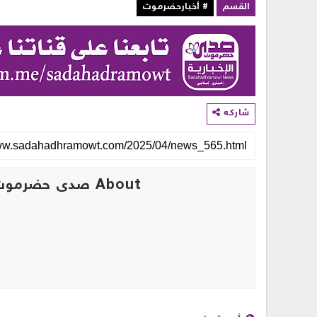
القسم
# أخبارحضرموت
شاركه
About صدى حضرموت