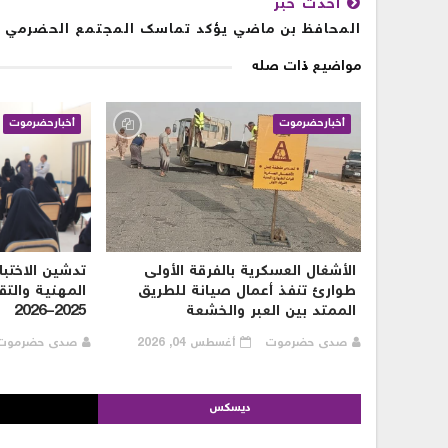
أحدث خبر
المحافظ بن ماضي يؤكد تماسك المجتمع الحضرمي
مواضيع ذات صله
أخبارحضرموت
أخبارحضرموت
الأشغال العسكرية بالفرقة الأولى
تدشين الاختبا
طوارئ تنفذ أعمال صيانة للطريق
المهنية والتق
الممتد بين العبر والخشعة
2025–2026
صدى حضرموت
أغسطس 04, 2026
صدى حضرمو
ديسكس