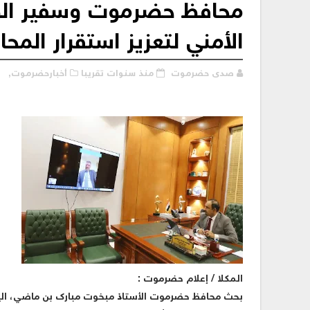
محافظ حضرموت وسفير الولا
الأمني لتعزيز استقرار الم
صدى حضرموت
منذ سنوات تقريبا
أخبارحضرموت,
المكلا / إعلام حضرموت :
بحث محافظ حضرموت الأستاذ مبخوت مبارك بن ماضي، اليوم