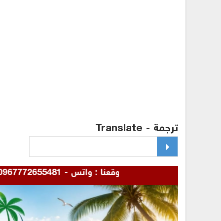
ترجمة - Translate
للإعلان بموقعنا : واتس - 00967772655481