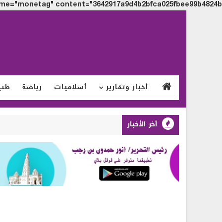
me="monetag" content="3642917a9d4b2bfca025fbee99b4824b">
أخبار وتقارير
أسلاميات
رياضة
طب
أخر الأخبار