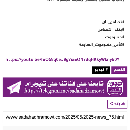
تضامن_باي
بنك_التضامن
حضرموت
كأس_حضرموت_السابعة
https://youtu.be/feO58q0eJ9g?si=ON7dqHKkyWknyb0Y
لقسم
# فيديو
اركه