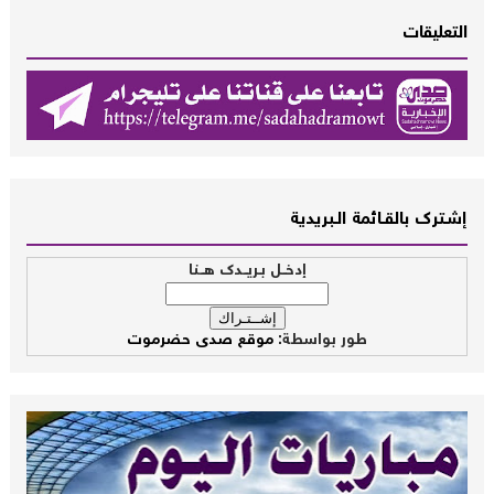
التعليقات
إشــترك بالقـــائمة الــبريدية
إدخــل بـريــدك هــنا
طور بواسطة:
موقع صدى حضرموت