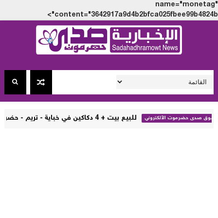
name="monet
content="3642917a9d4b2bfca025fbee99b4824
للبيع بيت + 4 دكاكين في خباية - تريم - حضرموت ( تفاصيل + صور )
 الألكتروني