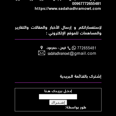
00967772655481
https://www.sadahadhramowt.com
لإستفساراتكم و إرسال الأخبار والمقالات والتقارير
والمساهمات للموقع الإلكتروني :
إشــترك بالقـــائمة الــبريدية
إدخــل بـريــدك هــنا
طور بواسطة:
موقع صدى حضرموت