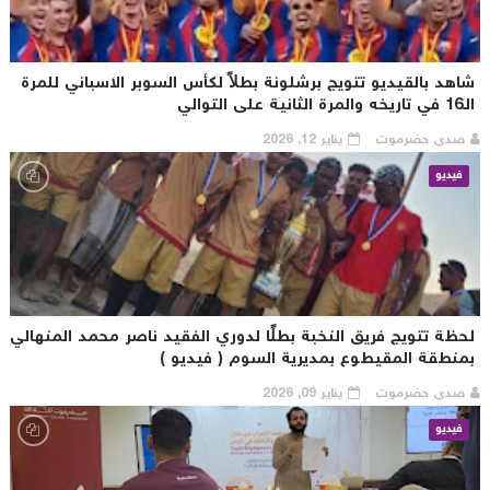
اهد بالقيديو تتويج برشلونة بطلاً لكأس السوبر الاسباني للمرة
لثانية على التوالي
صدى حضرموت
يناير 12, 2026
فيديو
حظة تتويج فريق النخبة بطلًا لدوري الفقيد ناصر محمد المنهالي
منطقة المقيطوع بمديرية السوم ( فيديو )
صدى حضرموت
يناير 09, 2026
فيديو