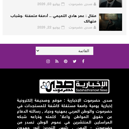
صدى حضرموت
يوليو 03, 2026
مقال : عمر هادي التميمي .. أدمغة متعفنة ،وشباب
متهالك
صدى حضرموت
يونيو 22, 2026
صدى حضرموت الإخبارية : موقع وصحيفة إلكترونية
إخبارية يومية جامعة مستقلة كاشفة للمستجدات في
حضرموت والوطن العربي بمهنيه وحياد , رسالته الدفاع
عن حقوق المواطن واعلاء كلمته وذراعه شبكه
المراسلين المنتشرين في عموم الوطن تصدر من
حضرموت - اليمن . رئيس التحرير: أنور حمدون