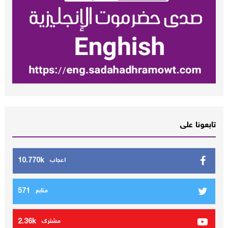
تابعونا على
10.770k
اعجاب
571
متابع
2.36k
مشترك