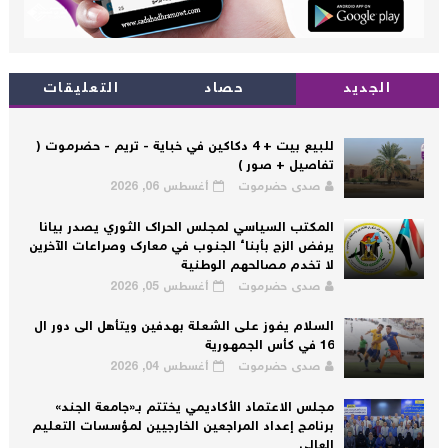
الجديد
حصاد
التعليقات
للبيع بيت + 4 دكاكين في خباية - تريم - حضرموت (
تفاصيل + صور )
صدى حضرموت
أغسطس 06, 2026
المكتب السياسي لمجلس الحراك الثوري يصدر بيانا
يرفض الزج بأبناء الجنوب في معارك وصراعات الآخرين
لا تخدم مصالحهم الوطنية
صدى حضرموت
أغسطس 05, 2026
السلام يفوز على الشعلة بهدفين ويتأهل الى دور ال
16 في كأس الجمهورية
صدى حضرموت
أغسطس 04, 2026
مجلس الاعتماد الأكاديمي يختتم بـ«جامعة الجند»
برنامج إعداد المراجعين الخارجيين لمؤسسات التعليم
العالي