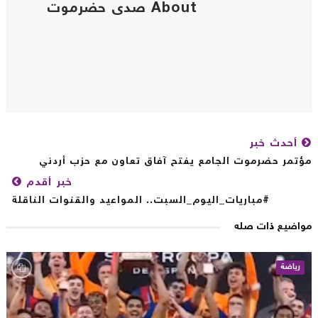
About صدى حضرموت
أحدث خبر
تمر حضرموت الجامع يفتح آفاق تعاون مع حزب أردني
خبر أقدم
#مباريات_اليوم_السبت.. المواعيد والقنوات الناقلة
اضيع ذات صله
رياضة