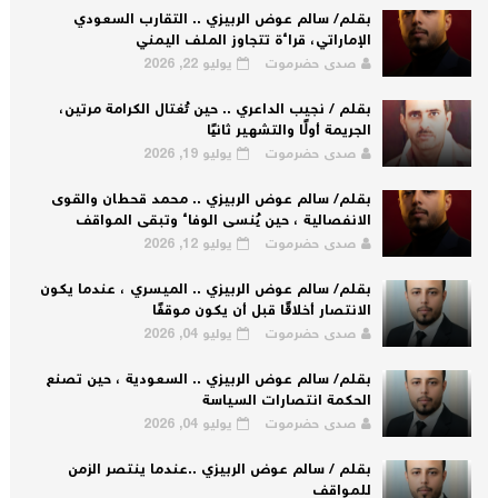
بقلم/ سالم عوض الربيزي .. التقارب السعودي
الإماراتي، قراءة تتجاوز الملف اليمني
صدى حضرموت
يوليو 22, 2026
بقلم / نجيب الداعري .. حين تُغتال الكرامة مرتين،
الجريمة أولًا والتشهير ثانيًا
صدى حضرموت
يوليو 19, 2026
بقلم/ سالم عوض الربيزي .. محمد قحطان والقوى
الانفصالية ، حين يُنسى الوفاء وتبقى المواقف
صدى حضرموت
يوليو 12, 2026
بقلم/ سالم عوض الربيزي .. الميسري ، عندما يكون
الانتصار أخلاقًا قبل أن يكون موقفًا
صدى حضرموت
يوليو 04, 2026
بقلم/ سالم عوض الربيزي .. السعودية ، حين تصنع
الحكمة انتصارات السياسة
صدى حضرموت
يوليو 04, 2026
بقلم / سالم عوض الربيزي ..عندما ينتصر الزمن
للمواقف