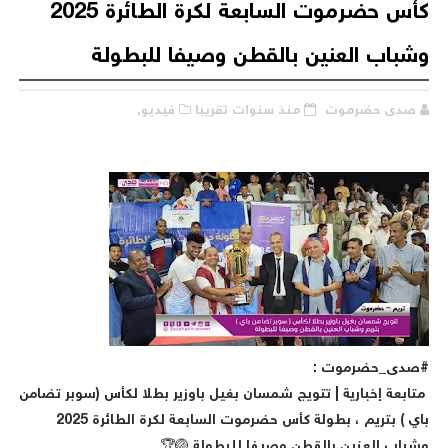
كأس حضرموت السابعة لكرة الطائرة 2025
وشباب العنين بالقطن وصيفا للبطول
فيديو,
منذ سنوات تقريبا
صدى حضرموت
#صدى_حضرموت 
متابعة إخبارية | تتويج شمسان بغيل باوزير بطلا لكأس (سوبر تضام
باي ) بتريم ، بطولة كأس حضرموت السابعة لكرة الطائرة 2025
وشباب العنين بالقطن وصيفا للبطولة 🏐