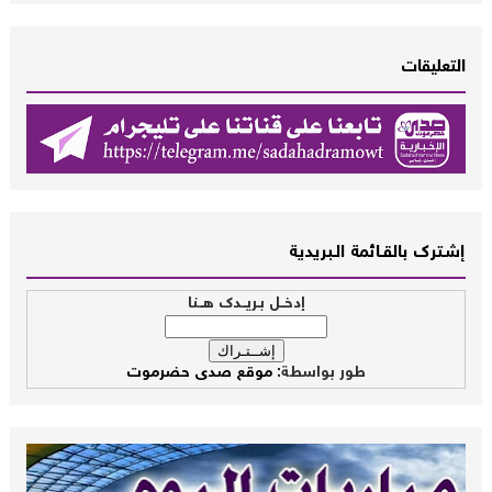
التعليقات
إشــترك بالقـــائمة الــبريدية
إدخــل بـريــدك هــنا
طور بواسطة:
موقع صدى حضرموت