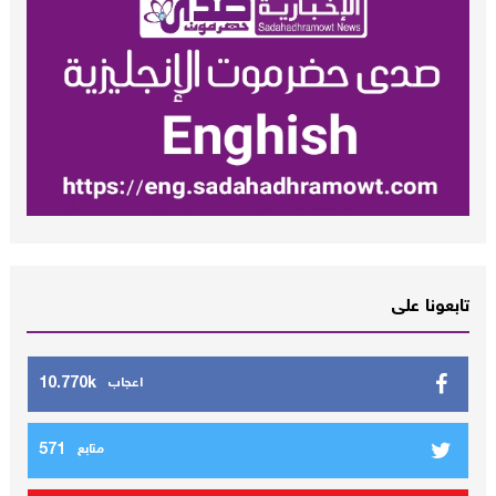
تابعونا على
10.770k
اعجاب
571
متابع