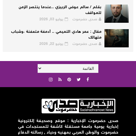
بقلم / سالم عوض الربيزي ..عندما ينتصر الزمن
للمواقف
صدى حضرموت
يوليو 03, 2026
مقال : عمر هادي التميمي .. أدمغة متعفنة ،وشباب
متهالك
صدى حضرموت
يونيو 22, 2026
صدى حضرموت الإخبارية : موقع وصحيفة إلكترونية
إخبارية يومية جامعة مستقلة كاشفة للمستجدات في
حضرموت والوطن العربي بمهنيه وحياد , رسالته الدفاع