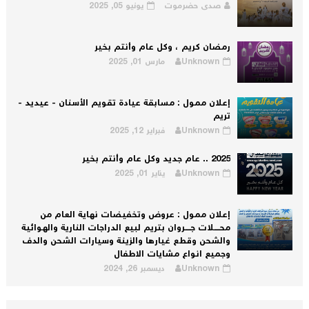
صدى حضرموت
يونيو 05, 2025
رمضان كريم ، وكل عام وأنتم بخير
Unknown
مارس 01, 2025
إعلان ممول : مسابقة عيادة تقويم الأسنان - عيديد -
تريم
Unknown
فبراير 12, 2025
2025 .. عام جديد وكل عام وأنتم بخير
Unknown
يناير 01, 2025
إعلان ممول : عروض وتخفيضات نهاية العام من
محــــلات جــــروان بتريم لبيع الدراجات النارية والهوائية
والشحن وقطع غيارها والزينة وسيارات الشحن والدف
وجميع انواع مشايات الاطفال
Unknown
ديسمبر 26, 2024