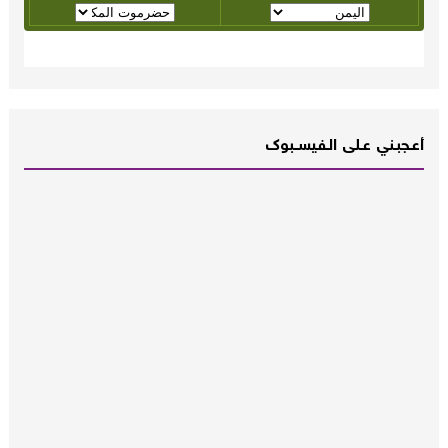
أعـــجبــني عـــلى الــفــيســــبوك