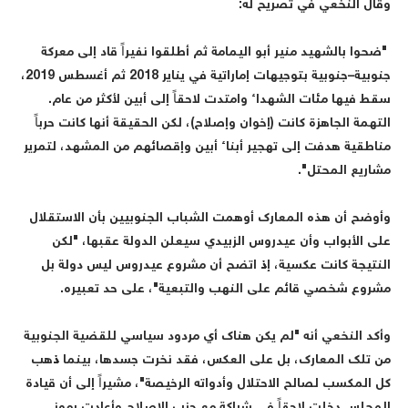
قال النخعي في تصريح له:
ضحوا بالشهيد منير أبو اليمامة ثم أطلقوا نفيراً قاد إلى معركة
جنوبية–جنوبية بتوجيهات إماراتية في يناير 2018 ثم أغسطس 2019،
قط فيها مئات الشهداء وامتدت لاحقاً إلى أبين لأكثر من عام.
لتهمة الجاهزة كانت (إخوان وإصلاح)، لكن الحقيقة أنها كانت حرباً
ناطقية هدفت إلى تهجير أبناء أبين وإقصائهم من المشهد، لتمرير
شاريع المحتل".
أوضح أن هذه المعارك أوهمت الشباب الجنوبيين بأن الاستقلال
لى الأبواب وأن عيدروس الزبيدي سيعلن الدولة عقبها، "لكن
لنتيجة كانت عكسية، إذ اتضح أن مشروع عيدروس ليس دولة بل
شروع شخصي قائم على النهب والتبعية"، على حد تعبيره.
أكد النخعي أنه "لم يكن هناك أي مردود سياسي للقضية الجنوبية
ن تلك المعارك، بل على العكس، فقد نخرت جسدها، بينما ذهب
ل المكسب لصالح الاحتلال وأدواته الرخيصة"، مشيراً إلى أن قيادة
لمجلس دخلت لاحقاً في شراكة مع حزب الإصلاح وأعادت رموز