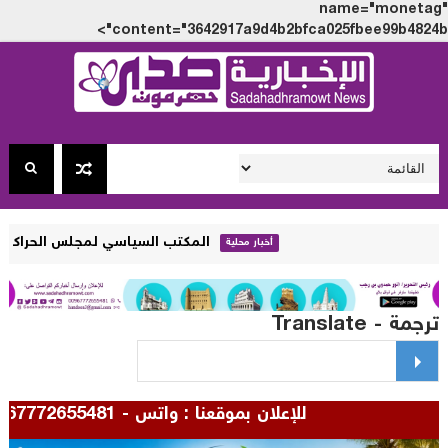
name="monet
content="3642917a9d4b2bfca025fbee99b4824
المكتب السياسي لمجلس الحراك الثوري يصدر بيا
أخبار محلية
مة - Translate
للإعلان بموقعنا : واتس - 00967772655481