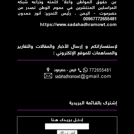
عن حقوق المواطن واعلاء كلمته وذراعه شبكه
المراسلين المنتشرين في عموم الوطن تصدر من
حضرموت - اليمن . رئيس التحرير: أنور حمدون
00967772655481
https://www.sadahadhramowt.com
لإستفساراتكم و إرسال الأخبار والمقالات والتقارير
والمساهمات للموقع الإلكتروني :
إشــترك بالقـــائمة الــبريدية
إدخــل بـريــدك هــنا