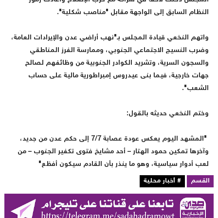
لنظام السابق إلى الواجهة مقابل "مناصب شكلية".
اتهم النخعي قيادة المجلس بـ"نهب أراضي عدن والإيرادات العامة،
ضرب النسيج الاجتماعي الجنوبي، وممارسة الفرز المناطقي
السجون السرية، وتشريد الكوادر الجنوبية من وظائفهم لصالح
هات خارجية، فيما بنى عيدروس إمبراطورية مالية على حساب
لشعب".
ختم النخعي حديثه بالقول:
"المشهد اليوم يعكس عودة عصابة 7/7 إلى حكم عدن من جديد،
آخرها تمكين حمود الهتار – أحد مشايخ فتوى تكفير الجنوب – من
عب أدوار سياسية، وهو ما ينذر بأن القادم سيكون أفظع"
لقسم
# أخبار محلية