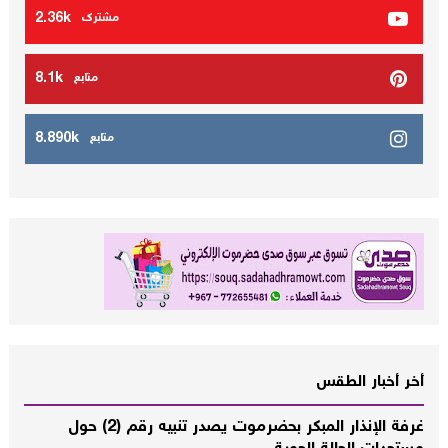
2.36k
مشترك
8.1k
متابع
8.890k
متابع
أخر أخبار الطقس
غرفة الإنذار المبكر بحضرموت يصدر تنبيه رقم (2) حول