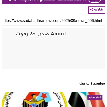
اركه
About صدى حضرموت
اضيع ذات صله
أخبار محلية