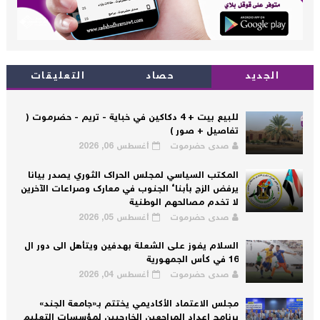
الجديد
حصاد
التعليقات
للبيع بيت + 4 دكاكين في خباية - تريم - حضرموت (
تفاصيل + صور )
صدى حضرموت
أغسطس 06, 2026
المكتب السياسي لمجلس الحراك الثوري يصدر بيانا
يرفض الزج بأبناء الجنوب في معارك وصراعات الآخرين
لا تخدم مصالحهم الوطنية
صدى حضرموت
أغسطس 05, 2026
السلام يفوز على الشعلة بهدفين ويتأهل الى دور ال
16 في كأس الجمهورية
صدى حضرموت
أغسطس 04, 2026
مجلس الاعتماد الأكاديمي يختتم بـ«جامعة الجند»
برنامج إعداد المراجعين الخارجيين لمؤسسات التعليم