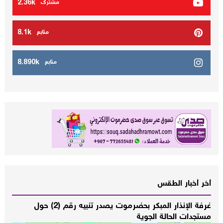
2.36k
مشترك
8.1k
متابع
8.890k
متابع
أخر أخبار الطقس
غرفة الإنذار المبكر بحضرموت يصدر تنبيه رقم (2) حول
مستجدات الحالة الجوية