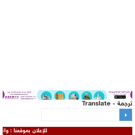
مة - Translate
للإعلان بموقعنا : واتس - 00967772655481