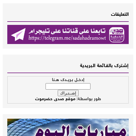
التعليقات
إشــترك بالقـــائمة الــبريدية
إدخــل بـريــدك هــنا
طور بواسطة:
موقع صدى حضرموت