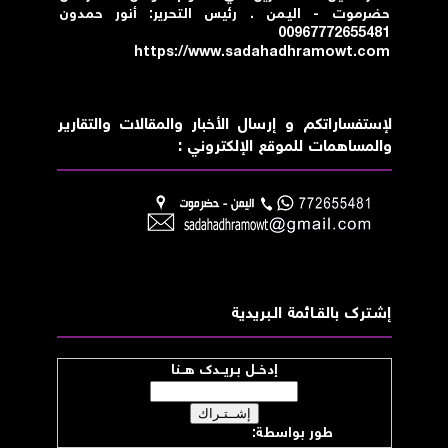
حضرموت - اليمن . رئيس التحرير: أنور حمدون
00967772655481
https://www.sadahadhramowt.com
لإستفساراتكم و إرسال الأخبار والمقالات والتقارير
والمساهمات للموقع الإلكتروني :
إشــترك بالقـــائمة الــبريدية
إدخــل بـريــدك هــنا
طور بواسطة:
موقع صدى حضرموت