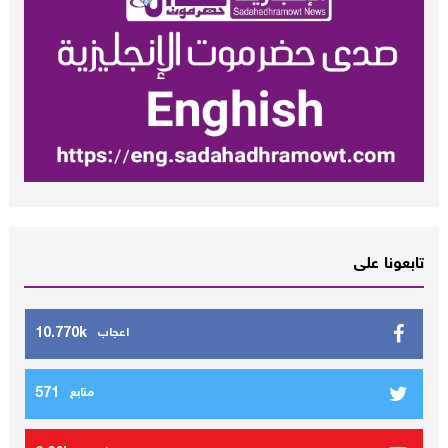
تابعونا على
10.770k
اعجاب
571
متابع