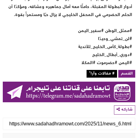
دوار البطولة المقبلة، حاملًا معه آمال جماهيره وعشاقه، ومؤكدًا أن
لحلم الحضرمي في المحفل الخليجي لا يزال حيًا ومستمراً بقوة.
ممثل_الوطن #سفير_اليمن
لن_تمشي_وحيدًا
بطولة_كأس_الخليج_للأندية
دوري_أبطال_الخليج
اليمن #حضرموت #المكلا
لقسم
# مقالات وأراء
اركه