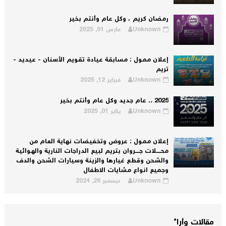
رمضان كريم ، وكل عام وأنتم بخير
Unknown
مارس 01, 2025
إعلان ممول : مسابقة عيادة تقويم الأسنان - عيديد -
تريم
Unknown
فبراير 12, 2025
2025 .. عام جديد وكل عام وأنتم بخير
Unknown
يناير 01, 2025
إعلان ممول : عروض وتخفيضات نهاية العام من
محــــلات جــــروان بتريم لبيع الدراجات النارية والهوائية
والشحن وقطع غيارها والزينة وسيارات الشحن والدف
وجميع انواع مشايات الاطفال
Unknown
ديسمبر 26, 2024
مقالات وأراء