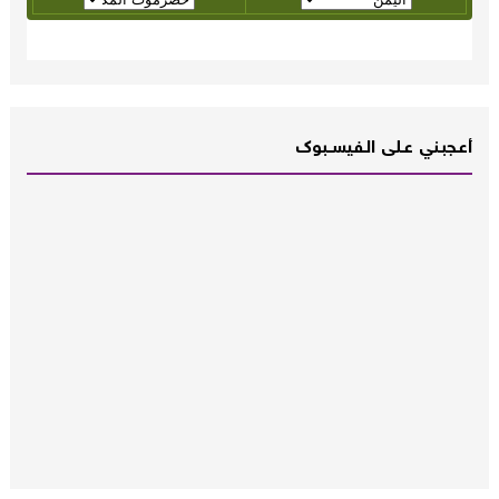
أعـــجبــني عـــلى الــفــيســــبوك