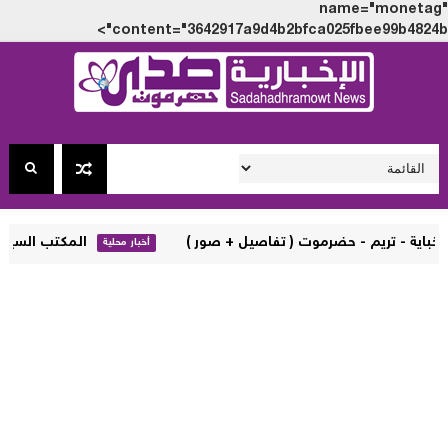
name="monet
content="3642917a9d4b2bfca025fbee99b4824
المكتب السياسي لمجلس الحر
أخبار محلية