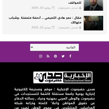
للمواقف
صدى حضرموت
يوليو 03, 2026
مقال : عمر هادي التميمي .. أدمغة متعفنة ،وشباب
متهالك
صدى حضرموت
يونيو 22, 2026
صدى حضرموت الإخبارية : موقع وصحيفة إلكترونية
إخبارية يومية جامعة مستقلة كاشفة للمستجدات في
حضرموت والوطن العربي بمهنيه وحياد , رسالته الدفاع
عن حقوق المواطن واعلاء كلمته وذراعه شبكه
المراسلين المنتشرين في عموم الوطن تصدر من