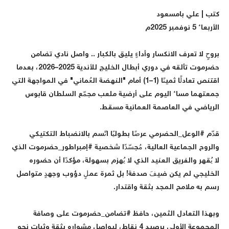
"
تب | علي بامسعود
لأربعاء 5 نوفمبر 2025م
روحٍ لا تعرف الانكسار وأداءٍ يليق بالكبار .. واصل نادي تضامن
حضرموت تألقه في دوري أبطال الخليج للأندية 2025–2026، بعدما
اقتنص تعادلًا ثمينًا (1–1) أمام "النهضة العُماني" في المواجهة التي
معتهما مساء اليوم على أرضية ملعب مجمّع السلطان قابوس
لرياضي في العاصمة العمانية مسقط.
دّم #الوعل_الحضرمي عرضًا بطوليًا اتّسم بالانضباط التكتيكي
الروح الجماعية العالية، مُجسّدًا شخصية #إمبراطور_حضرموت الذي
ا يُقهر والفريق العنيد الذي لا يُهزم بسهولة، مؤكدًا أن حضوره
لخليجي لم يكن ضيفَ صدفة! بل ثمرة عملٍ دؤوب وجهدٍ متواصل
سم به ملامح المجد بثقة واقتدار.
بهذا التعادل الثمين، حافظ #تضامن_حضرموت على وصافة
المجموعة الأولى برصيد 4 نقاط، ليواصل مشواره بثقة وثبات نحو