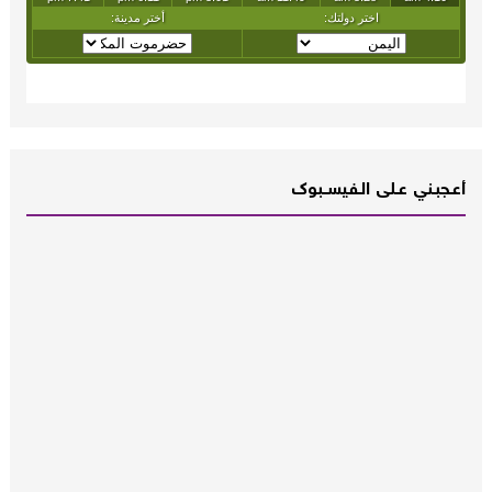
أعـــجبــني عـــلى الــفــيســــبوك