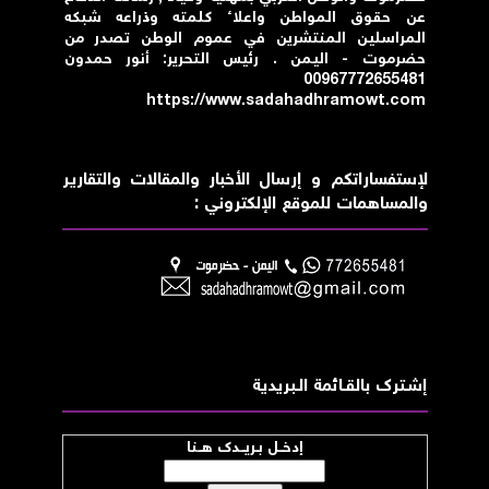
عن حقوق المواطن واعلاء كلمته وذراعه شبكه
المراسلين المنتشرين في عموم الوطن تصدر من
حضرموت - اليمن . رئيس التحرير: أنور حمدون
00967772655481
https://www.sadahadhramowt.com
لإستفساراتكم و إرسال الأخبار والمقالات والتقارير
والمساهمات للموقع الإلكتروني :
إشــترك بالقـــائمة الــبريدية
إدخــل بـريــدك هــنا