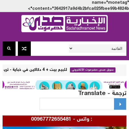
name="monet
content="3642917a9d4b2bfca025fbee99b4824
للبيع بيت + 4 دكاكين في خباية - تريم - حضرموت ( تفاصيل + صور )
صدى حضرموت الألكتروني
مة - Translate
 : واتس - 00967772655481