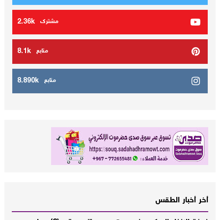
2.36k
مشترك
8.1k
متابع
8.890k
متابع
أخر أخبار الطقس