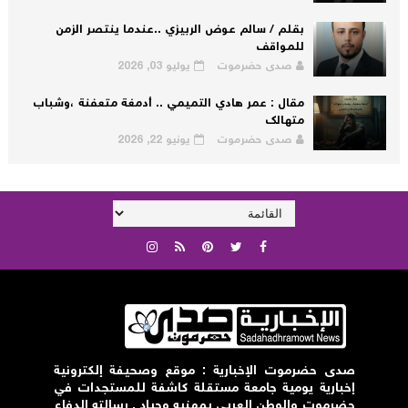
بقلم / سالم عوض الربيزي ..عندما ينتصر الزمن
للمواقف
صدى حضرموت
يوليو 03, 2026
مقال : عمر هادي التميمي .. أدمغة متعفنة ،وشباب
متهالك
صدى حضرموت
يونيو 22, 2026
صدى حضرموت الإخبارية : موقع وصحيفة إلكترونية
إخبارية يومية جامعة مستقلة كاشفة للمستجدات في
حضرموت والوطن العربي بمهنيه وحياد , رسالته الدفاع