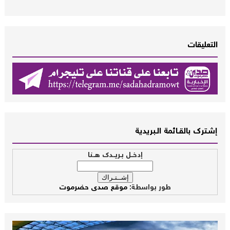
التعليقات
إشــترك بالقـــائمة الــبريدية
إدخــل بـريــدك هــنا
طور بواسطة:
موقع صدى حضرموت