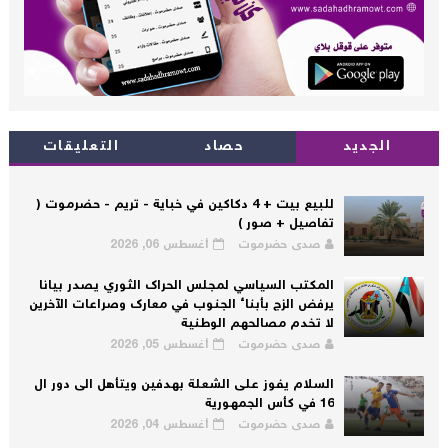
الجديد
حصاد
التعليقات
للبيع بيت + 4 دكاكين في خباية - تريم - حضرموت (
تفاصيل + صور )
صدى حضرموت
أغسطس 06, 2026
المكتب السياسي لمجلس الحراك الثوري يصدر بيانا
يرفض الزج بأبناء الجنوب في معارك وصراعات الآخرين
لا تخدم مصالحهم الوطنية
صدى حضرموت
أغسطس 05, 2026
السلام يفوز على الشعلة بهدفين ويتأهل الى دور ال
16 في كأس الجمهورية
صدى حضرموت
أغسطس 04, 2026