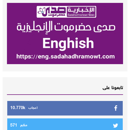
تابعونا على
10.770k
اعجاب
571
متابع