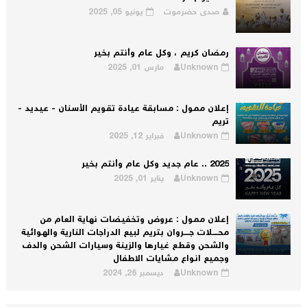
صدى حضرموت
يونيو 05, 2025
رمضان كريم ، وكل عام وأنتم بخير
Unknown
مارس 01, 2025
إعلان ممول : مسابقة عيادة تقويم الأسنان - عيديد -
تريم
Unknown
فبراير 12, 2025
2025 .. عام جديد وكل عام وأنتم بخير
Unknown
يناير 01, 2025
إعلان ممول : عروض وتخفيضات نهاية العام من
محــــلات جــــروان بتريم لبيع الدراجات النارية والهوائية
والشحن وقطع غيارها والزينة وسيارات الشحن والدف
وجميع انواع مشايات الاطفال
Unknown
ديسمبر 26, 2024