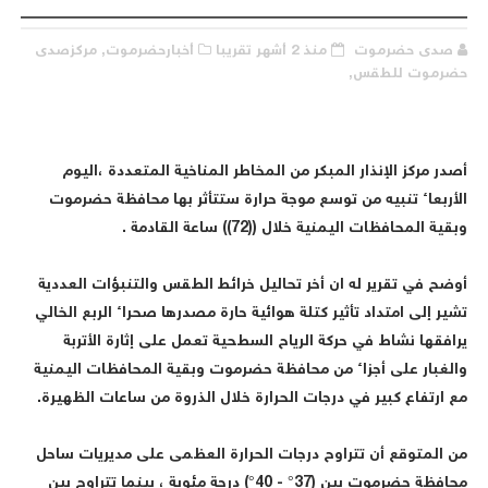
صدى حضرموت
منذ 2 أشهر تقريبا
أخبارحضرموت,
مركزصدى
ضرموت للطقس,
صدر مركز الإنذار المبكر من المخاطر المناخية المتعددة ،اليوم
لأربعاء تنبيه من توسع موجة حرارة ستتأثر بها محافظة حضرموت
بقية المحافظات اليمنية خلال ((72)) ساعة القادمة .
وضح في تقرير له ان أخر تحاليل خرائط الطقس والتنبؤات العددية
شير إلى امتداد تأثير كتلة هوائية حارة مصدرها صحراء الربع الخالي
رافقها نشاط في حركة الرياح السطحية تعمل على إثارة الأتربة
الغبار على أجزاء من محافظة حضرموت وبقية المحافظات اليمنية
ع ارتفاع كبير في درجات الحرارة خلال الذروة من ساعات الظهيرة.
ن المتوقع أن تتراوح درجات الحرارة العظمى على مديريات ساحل
محافظة حضرموت بين (37° - 40°) درجة مئوية ، بينما تتراوح بين