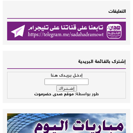
التعليقات
إشــترك بالقـــائمة الــبريدية
إدخــل بـريــدك هــنا
طور بواسطة:
موقع صدى حضرموت