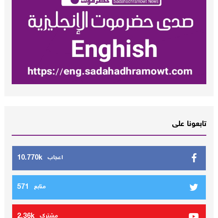
تابعونا على
10.770k
اعجاب
571
متابع
2.36k
مشترك