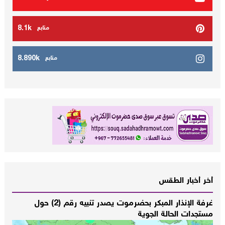
8.1k
متابع
8.890k
متابع
أخر أخبار الطقس
غرفة الإنذار المبكر بحضرموت يصدر تنبيه رقم (2) حول
مستجدات الحالة الجوية