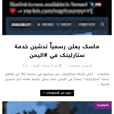
ماسك يعلن رسمياً تدشين خدمة
ستارلينك في #اليمن
صدى حضرموت
منذ 2 سنوات تقريبا
0
متابعات : أعلن شركة ستازلينك عبر حسابها في منصة (X) عن إطلاق
دمة "ستارلينك" رسميًا في اليمن، مما يمثل خطوة هامة نحو تحسين
لبنية ...
مزيد من المعلومات »
تكنولوجيا