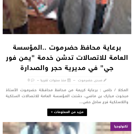
برعاية محافظ حضرموت ..المؤسسة
لعامة للاتصالات تدشن خدمة "يمن فور
جي" في مديرية حجر والصدارة
صدى حضرموت
منذ سنوات تقريبا
0
لمكلا / خاص : برعاية كريمة من محافظ محافظة حضرموت الأستاذ
بخوت مبارك بن ماضي، دشنت المؤسسة العامة للاتصالات السلكية
اللاسلكية فرع ساحل حض...
مزيد من المعلومات »
تكنولوجيا