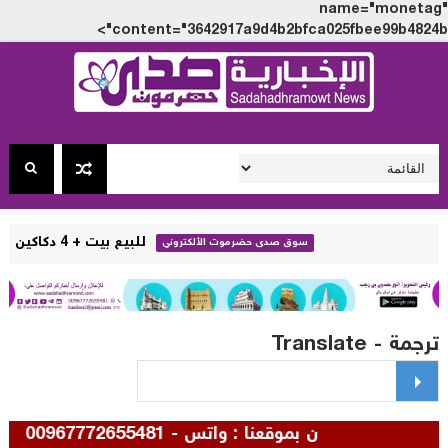
name="monet
content="3642917a9d4b2bfca025fbee99b4824
للبيع بيت + 4 دكاكين في خباية - تريم - حضرموت ( تفاصيل + صور )
سوق صدى حضرموت الألكتروني
مة - Translate
وقعنا : واتس - 00967772655481