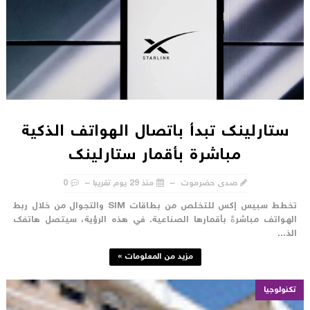
ستارلينك تبدأ باتصال الهواتف الذكية
مباشرة بأقمار ستارلينك
صدى حضرموت
منذ 29 يوم تقريبا
0
تخطط سبيس إكس للتخلص من بطاقات SIM والتجوال من خلال ربط
لهواتف مباشرةً بأقمارها الصناعية. في هذه الرؤية، سيتصل هاتفك
لذ...
مزيد من المعلومات »
تكنولوجيا