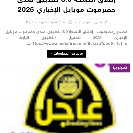
إطلاق النسخة 8.0 لتطبيق صدى
حضرموت موبايل الإخباري 2025
صدى حضرموت
منذ 2 سنوات تقريبا
0
#صدى_حضرموت : إطلاق النسخة 8.0 لتطبيق صدى حضرموت موبايل
الإخباري 2025 لتحميل التطبيق الرابط :
https://www.mediafire.com/file/xza7pou5rnfatno..
مزيد من المعلومات »
تكنولوجيا