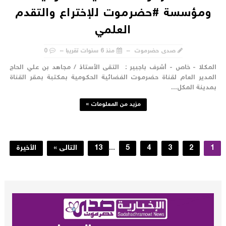
ومؤسسة #حضرموت للإختراع والتقدم
العلمي
صدى حضرموت
منذ 6 سنوات تقريبا
0
لمكلا - خاص - أشرف باجبير : التقى الأستاذ / مجاهد بن علي الحاج
لمدير العام لقناة حضرموت الفضائية الحكومية بمكتبة بمقر القناة
مدينة المكل...
مزيد من المعلومات »
1
2
3
4
5
...
13
التالى »
الأخيرة