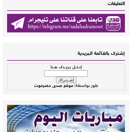
التعليقات
إشــترك بالقـــائمة الــبريدية
إدخــل بـريــدك هــنا
طور بواسطة:
موقع صدى حضرموت