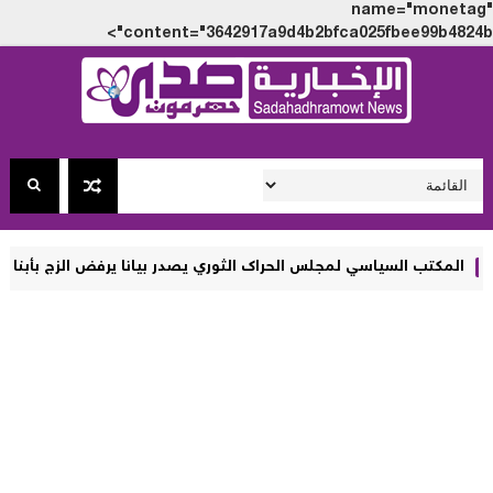
name="monet
content="3642917a9d4b2bfca025fbee99b4824
اسي لمجلس الحراك الثوري يصدر بيانا يرفض الزج بأبناء الجنوب في معار