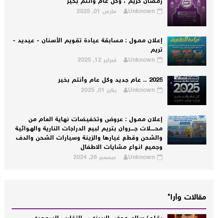
رمضان كريم ، وكل عام وأنتم بخير
Unknown
مارس 01, 2025
إعلان ممول : مسابقة عيادة تقويم الأسنان - عيديد -
تريم
Unknown
فبراير 12, 2025
2025 .. عام جديد وكل عام وأنتم بخير
Unknown
يناير 01, 2025
إعلان ممول : عروض وتخفيضات نهاية العام من
محــــلات جــــروان بتريم لبيع الدراجات النارية والهوائية
والشحن وقطع غيارها والزينة وسيارات الشحن والدف
وجميع انواع مشايات الاطفال
Unknown
ديسمبر 26, 2024
مقالات وأراء