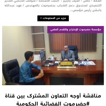
لمكلا - خاص - أشرف باجبير : التقت الأستاذة / سولاف الحنشي المدير
لتنفيذي لصندوق دعم الشباب بحضرموت بالمهندس / فهد عبدالله
اعشن رئيس مؤسس...
مزيد من المعلومات »
مؤسسة حضرموت للإختراع والتقدم العلمي
مناقشة أوجه التعاون المشترك بين قناة
#حضرموت الفضائية الحكومية