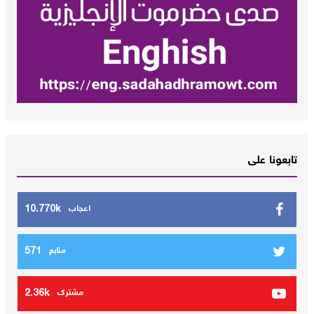
تابعونا على
10.770k
اعجاب
571
متابع
2.36k
مشترك