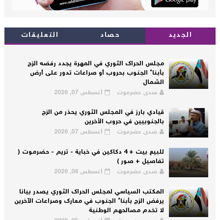
الجديد
حصاد
التعليقات
مجلس الحراك الثوري في المهرة يجدد رفضه الزج
بأبناء الجنوب بحروب أو صراعات تدور على أرض
الشمال
صدى حضرموت
أغسطس 07, 2026
قيادي بارز في المجلس الثوري يحذر من الزج
بالجنوبيين في حروب الأخرين
صدى حضرموت
أغسطس 07, 2026
للبيع بيت + 4 دكاكين في خباية - تريم - حضرموت (
تفاصيل + صور )
صدى حضرموت
أغسطس 06, 2026
المكتب السياسي لمجلس الحراك الثوري يصدر بيانا
يرفض الزج بأبناء الجنوب في معارك وصراعات الآخرين
لا تخدم مصالحهم الوطنية