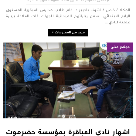
صدى حضرموت
منذ 6 سنوات تقريبا
0
لمكلا / خاص / اشرف باجبير : قام طلاب مدارس العبقرية المستوى
لرابع الابتدائي ضمن زياراتهم الميدانية للجهات ذات العلاقة بزيارة
لمية لنادي...
مزيد من المعلومات »
مجتمع مدني
شهار نادي العباقرة بمؤسسة حضرموت