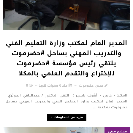
لمدير العام لمكتب وزارة التعليم الفني
والتدريب المهني بساحل #حضرموت
يلتقي رئيس مؤسسة #حضرموت
للإختراع والتقدم العلمي بالمكلا
صدى حضرموت
منذ 6 سنوات تقريبا
0
لمكلا - خاص - أشرف باجبير : التقى الدكتور / عبدالباقي الحوثري
لمدير العام لمكتب وزارة التعليم الفني والتدريب المهني بساحل
ضرموت بمكتبه ...
مزيد من المعلومات »
مجتمع مدني