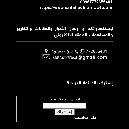
00967772655481
https://www.sadahadhramowt.com
لإستفساراتكم و إرسال الأخبار والمقالات والتقارير
والمساهمات للموقع الإلكتروني :
إشــترك بالقـــائمة الــبريدية
إدخــل بـريــدك هــنا
طور بواسطة:
موقع صدى حضرموت