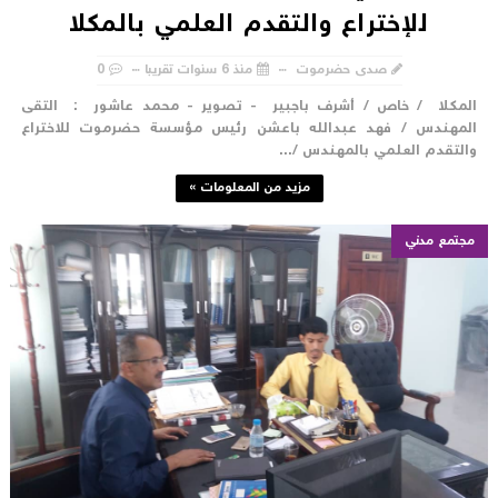
للإختراع والتقدم العلمي بالمكلا
صدى حضرموت
منذ 6 سنوات تقريبا
0
لمكلا / خاص / أشرف باجبير - تصوير - محمد عاشور : التقى
لمهندس / فهد عبدالله باعشن رئيس مؤسسة حضرموت للاختراع
التقدم العلمي بالمهندس /...
مزيد من المعلومات »
مجتمع مدني