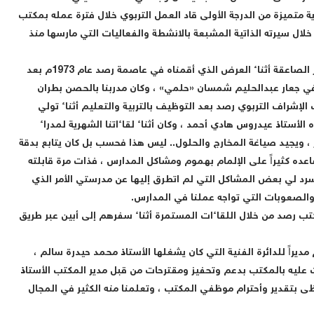
 متميزة من الدرجة الأولى قاد العمل التربوي خلال فترة عمله بمكتب
خلال سيرته الذاتية المشبعة بالانشطة والفعاليات التي مارسها منذ
كانت معرفتي الأولية بالأستاذ أبو سامي في فرقة المقاوير الصاعقة أثناء العرض الذي أقمناه في عاصمة رصد عام 1973م بعد
في جعار عبدالحليم شمسان «حلمي» ، وكان مدربنا بالحصن بطران
الإشراف التربوي رصد بعد التوظيف بالتربية والتعليم أثناء تولي
لأستاذ عيدروس هادي أحمد ، وكان أثناء لقاءاتنا الشهرية لمدراء
 ، ويجيد صياغة المخارج والحلول.. ليس هذا فحسب بل كان يتابع بدقة
عده كثيراً على الإلمام بهموم ومشاكل المدارس ، فذات مرة قابلته
سرد لي بعض المشاكل التي لم اتطرق إليها عن مدرستي الأمر الذي
الصعوبات التي تواجه عملنا في المدارس.
تب رصد من خلال اللقاءات المستمرة أثناء سفرهم إلى أبين عبر طريق
جيه ثم مديراً للدائرة الفنية التي كان يشغلها الأستاذ محمد حيدرة سالم ،
ت عليه بالمكتب بدعم وتحفيز ومقترحات من قبل مدير المكتب الأستاذ
 بتقدير وأحترام موظفي المكتب ، وتعلمنا منه الكثير في المجال