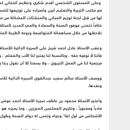
وعلى المستوى الشخصي أقدم شكري وعظيم أمتناني لموقفه
مع مكتب التربية والتعليم أبين وأصراره على توزيعها لل
لها من قبل لجنة توزيع المباني والمنشئات المشكلة من منظ
ختاماً نتمنى موفور الصحة والسعادة والعمر المديد لأستاذن
نلاحظها من خلال مساهماته المتواضعة وروحه الطيبة المتع
وعقب الأستاذ عادل احمد شيخ على السيرة الذاتية للأستاذ 
فأننا لا نوفيه حقه ، وبالنسبة لنا يعتبر لنا الأب والمعلم ،
مرجعية لنا في العمل التربوي ، ولا يسعنا إلا أن نقول ربن
ووصف الأستاذ سالم سعيد عبدالقوي السيرة الذاتية للأست
ونفذها.
وأعتبر الأستاذ محمود بن عاطف سيرة الأستاذ أحمد عوض س
مادياً ومعنوياً ، وتكريم المعلمين المبرزين ، وما يميزه 
الأشخاص من أول لقاء وحياه وتمنى له دوام الصحة وطول ا