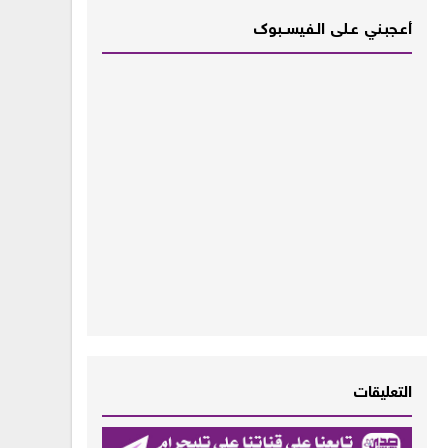
أعـــجبــني عـــلى الــفــيســــبوك
التعليقات