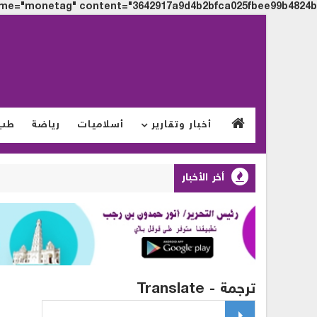
me="monetag" content="3642917a9d4b2bfca025fbee99b4824b">
أخبار وتقارير
أسلاميات
رياضة
طب
أخر الأخبار
ترجمة - Translate