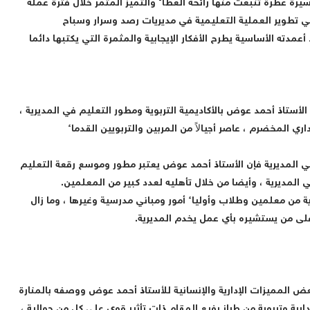
ة الأستاذ أحمد عوض سيرة عطرة تنبعث منها رائحة العطاء والتميز المثمر خلال فترة عمله
عمدته الأساسية يطرح الأفكار الإيجابية والمثمرة التي يكتبها دائما
أستاذ أحمد عوض بالأكاديمية التربوية ومطور التعليم في المديرية ،
ري المخضرم ، عاصر أجيالاً من المربين والتربويين القدماء
 المديرية فإن الأستاذ أحمد عوض يعتبر مطور وموسع رقعة التعليم
المديرية ، وأيضا من خلال تأهليه لعدد كبير من المعلمين.
ية من معلمين وطلاب وأولياء أمور ومباني مدرسية وغيرها ، وما زال
 على من يستشيره بأي عمل يخدم المديرية.
عض المميزات الإدارية والإنسانية للأستاذ أحمد عوض ووصفه بالمنارة
رية وتربوية من طراز رفيع المقام ذات تأثير قوي على كل من حوالية ،