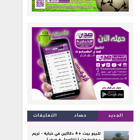
الجديد
حصاد
التعليقات
للبيع بيت + 4 دكاكين في خباية - تريم
- حضرموت ( تفاصيل + صور )