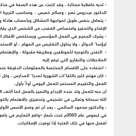
- لديه حافظية ممتازة ، وقد كتبت عن هذه الصفة في مذكر
الدكتور عيدروس نصر ، وصالح خميس ، ومحاسب التربية ا
- يتعامل بنفس طويل لمواجهة المشاكل وبأعصاب هادئة وغي
الإقناع والتحفيز وامتصاص الغضب من الشخص الذي يقابله 
- يشرك الجميع في العمل المؤسسي ويستلخص الأفكار ا
لرؤساء الدوائر ، ولا يحاول التقليص من المهام ، أو الا
- التفنن بالتوجيه للموظفين وبطريقة مقبولة ، والإهتمام
الملاحظات والتقارير التي ترفع إليه.
- اعتماده على الأقسام المختصة بالمعلومات الدقيقة عند م
- كان مهتم كثير باللقاءات الشهرية لمدراء المدارس ، وك
العمل والتقييم المستمر للعمل اليومي أولاً بأول.
أن حبه للعمل ولد عنده الإبداع والتميز بالعمل كما ألتف
الله سبحانه وتعالى في تشجيعي وتحفيزي بالاهتمام بالتو
، والدكتور محمود السالمي ، بعد أن تم وضع الأسس الأولي
في لبعوس عام 2003م تحت شعار «واقع التعل
أفضل منها في تلك الفترة إذا توفرت الإمكانيات.