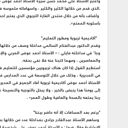
وأعتبر الأستاذ علي محمد حسن ‏‪سير
الذي قدم من خلالها الكثير والكثير ، واسهاماته ملموسه في تطوير العملية التعليمية في مديريات رصد وسرار وسباح.
وأضاف بأنه من خلال منتدى القارة التربوي الذي يعتبر أحد أ
بأسلوبه الممتع».
*أكاديمية تربوية ومطور التعليم*
وقدم الدكتور عبدالفتاح السالمي مداخلة وصف من خلالها ال
وجاء في مداخلته مايلي : « الأستاذ أحمد عوض المربي والإدا
والمعاصرين ، ومهما كتبنا عنه فلا نفي بحقه.
أستطيع القول إذا كان هناك تربيويين مؤسسين للتعليم في
في المديرية ، وذلك من خلال التوسعة في عدد المدارس في 
الأستاذ أحمد عوض أكاديمية تربوية أفاد الجميع في المدير
إلى يومنا هذا ينبض بالخير ، ولا يبخل بالتوجيه والنصيحة
ربنا يمتعه بالصحة والعافية وطول العمر» .
*برغم بعد المسافات إلا أنه حاضر بيننا*
وساهم الأستاذ عبدالقادر جرادي بمداخلة عدد من خلالها ب
الإرشادية وقال فيها : « الأستاذ أحمد عوض علي شخصية إدا