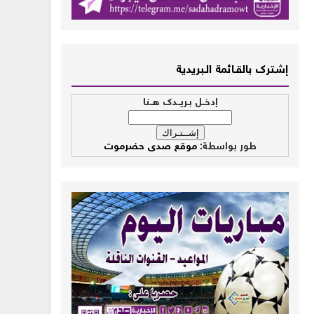
إشــترك بالقـــائمة الــبريدية
إدخــل بـريــدك هــنا
طور بواسطة:
موقع صدى حضرموت