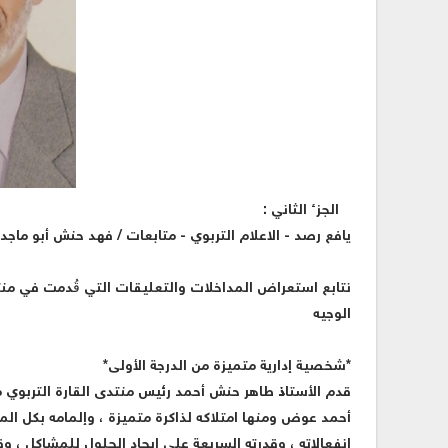
الجزء الثاني :
يافع رصد - الاعلام التربوي - متابعات / فهد حنش أبو ماجد
نتابع استعراض المداخلات والتعليقات التي قُدمت في منتد
الوجيه
*شخصية إدارية متميزة من الدرجة الأولى*
قدم الأستاذ طاهر حنش أحمد رئيس منتدى القارة التربوي 
أحمد عوض ومنها امتلاكه لذاكرة متميزة ، وإلمامه بكل ال
انفعالاته ، وقدرته السريعة على إيجاد الحلول للمشاكل ، 