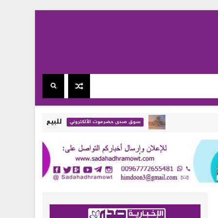
للبيع بيت + 4 دكاكين في خباية - تريم - حضرموت ( تفاصيل + صور )
سوق صدى حضرموت الألكتروني