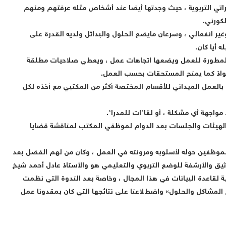
اتي التربوية ، حيث وجدتها أيضا عند أشخاص مثله عرفتهم ومنهم
لكورني.
ر انفعالي ، وسرعان مايضع الحلول والبدائل ولديه القدرة على
أيا كان.
لمطورة للعمل ويضعها اتجاهات عمل ، ويعطي صلاحيات مطلقة
ستحواذ كما يمنح المستحقات بحسب العمل.
 بالعمل الميداني للأقسام المختصة أكثر من المكتبي مع أخذه لكل
واجهة أي مشكلة ، أو لقاءات للمدراء.
ل الهيئات والجلسات بعد الدوام لموظفي المكتب لمناقشة قضايا
 الموظفين حوله لأسلوبه ومرونته في العمل ، وكان من لهم الفضل بعد
ثيق والأرشفة للوضع التربوي والتعليمي هو والأستاذ عادل أحمد شيخ
ة لقاعدة البيانات في هذا المجال ، وخاصة بعد الندوة التي نظمت
يم في يافع المشاكل والحلول» واضطلاعنا على نتائجها التي كان بمقدونا عمل