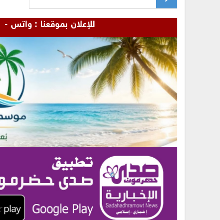
للإعلان بموقعنا : واتس - 00967772655481