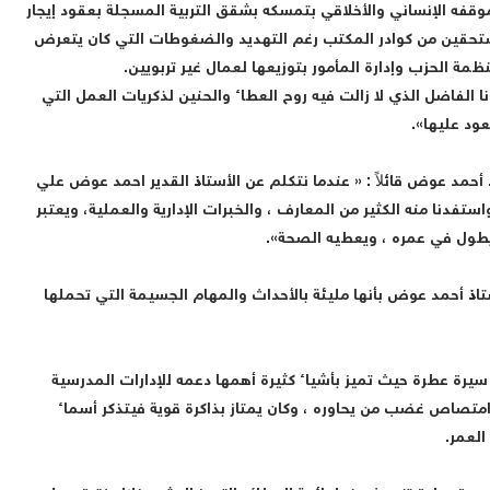
 الإنساني والأخلاقي بتمسكه بشقق التربية المسجلة بعقود إيجار
مستحقين من كوادر المكتب رغم التهديد والضغوطات التي كان يتعرض
مة الحزب وإدارة المأمور بتوزيعها لعمال غير تربويين.
ا الفاضل الذي لا زالت فيه روح العطاء والحنين لذكريات العمل التي
ود عليها».
أحمد عوض قائلاً : « عندما نتكلم عن الأستاذ القدير احمد عوض علي
 واستفدنا منه الكثير من المعارف ، والخبرات الإدارية والعملية، ويعتبر
ا يطول في عمره ، ويعطيه الصحة».
اذ أحمد عوض بأنها مليئة بالأحداث والمهام الجسيمة التي تحملها
يرة عطرة حيث تميز بأشياء كثيرة أهمها دعمه للإدارات المدرسية
هو امتصاص غضب من يحاوره ، وكان يمتاز بذاكرة قوية فيتذكر أسماء
لعمر.