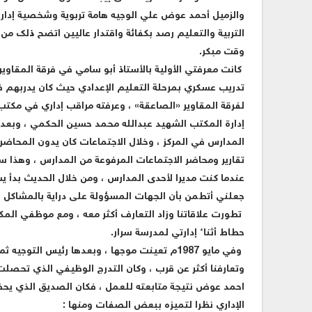
والزميل أحمد عوض علي الوجيه هامة تربوية وشخصية إدارية
التربية والتعليم رصد بكفائة واقتدار عاليين اتضح ذلك من 
وقت مبكر.
تدريب عسكري بمرحلة التعليم الإعدادي حيث كان يدربهم 
لفرقة المقاوير «الصاعقة» ، وعرفته مراقب إداري في مكتب 
إدارة المكتب الشهيد عبدالله محمد حسين الحكمي ، وبعده ا
المدارس في المركز ، وخلال الاجتماعات كان يدون المحاضر
تقارير ومحاضر الاجتماعات المرفوعة من المدارس ، وهذا سا
عندما كنت مديرا لأحدى المدارس ، ومن خلال الحديث بدأ ي
جعلني أتطمن بأن الجهات المسؤولة على دراية بالمشاكل و
تطورت علاقاتنا وزاد التعارف أكثر معه ، ومع موظفي المك
حطاط أثناء إدارتي لمدرسة سرار.
وفي مايو 1987م تعينت موجها ، وبعدها رئيس التو
وتعارفنا أكثر عن قرب ، وكان التدرج الوظيفي الذي تحصل
احمد عوض نتيجة متابعته للعمل ، فكان الصديق الذي يحظى
الإداري نظرا لتميزه ببعض الصفات ومنها :