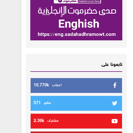
تابعونا على
10.770k
اعجاب
571
متابع
2.36k
مشترك