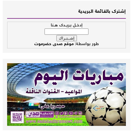
إشــترك بالقـــائمة الــبريدية
إدخــل بـريــدك هــنا
طور بواسطة:
موقع صدى حضرموت