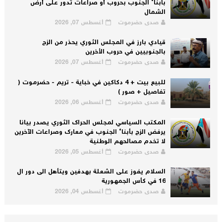
بأبناء الجنوب بحروب أو صراعات تدور على أرض
الشمال
صدى حضرموت
أغسطس 07, 2026
قيادي بارز في المجلس الثوري يحذر من الزج
بالجنوبيين في حروب الأخرين
صدى حضرموت
أغسطس 07, 2026
للبيع بيت + 4 دكاكين في خباية - تريم - حضرموت (
تفاصيل + صور )
صدى حضرموت
أغسطس 06, 2026
المكتب السياسي لمجلس الحراك الثوري يصدر بيانا
يرفض الزج بأبناء الجنوب في معارك وصراعات الآخرين
لا تخدم مصالحهم الوطنية
صدى حضرموت
أغسطس 05, 2026
السلام يفوز على الشعلة بهدفين ويتأهل الى دور ال
16 في كأس الجمهورية
صدى حضرموت
أغسطس 04, 2026