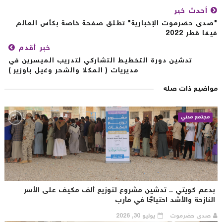
أحدث خبر
دى حضرموت الإخبارية" تطلق صفحة خاصة بكأس العالم
ا قطر 2022
خبر أقدم
تدشين دورة التخطيط التشاركي لتدريب الميسرين في
مديريات ( المكلا والشحر وغيل باوزير )
اضيع ذات صله
مجتمع مدني
دعم كويتي .. تدشين مشروع لتوزيع ألف مكيف على الأسر
لنازحة والأشد احتياجًا في مأرب
صدى حضرموت
يوليو 30, 2026