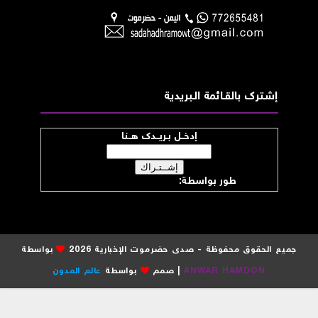
إشــترك بالقـــائمة الــبريدية
إدخــل بـريــدك هــنا
طور بواسطة:
موقع صدى حضرموت
جميع الحقوق محفوظة - صدى حضرموت الإخبارية 2026
بواسطة
ANWAR HAMDON
| صمم
بواسطة
عالم المدون