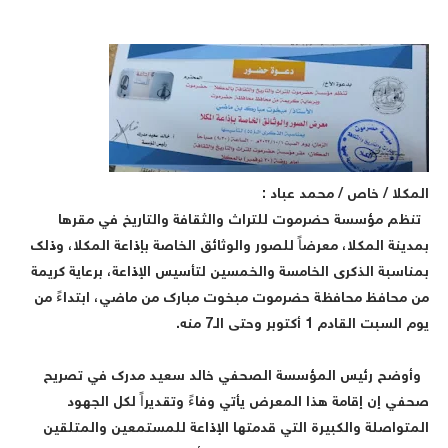
لمكلا / خاص / محمد عباد :
نظم مؤسسة حضرموت للتراث والثقافة والتاريخ في مقرها
مدينة المكلا، معرضاً للصور والوثائق الخاصة بإذاعة المكلا، وذلك
مناسبة الذكرى الخامسة والخمسين لتأسيس الإذاعة، برعاية كريمة
ن محافظ محافظة حضرموت مبخوت مبارك من ماضي، ابتداءً من
وم السبت القادم 1 أكتوبر وحتى الـ7 منه.
أوضح رئيس المؤسسة الصحفي خالد سعيد مدرك في تصريح
حفي إن إقامة هذا المعرض يأتي وفاءً وتقديراً لكل الجهود
لمتواصلة والكبيرة التي قدمتها الإذاعة للمستمعين والمتلقين