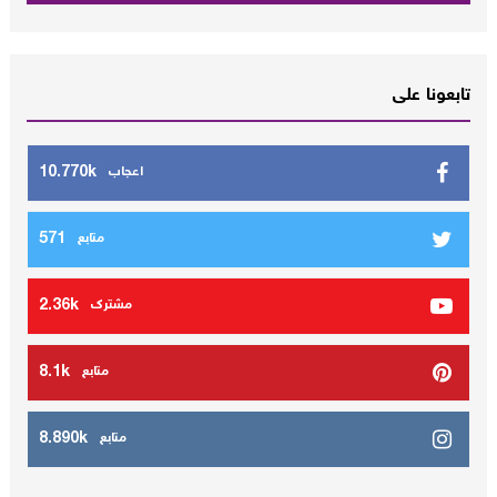
تابعونا على
10.770k
اعجاب
571
متابع
2.36k
مشترك
8.1k
متابع
8.890k
متابع