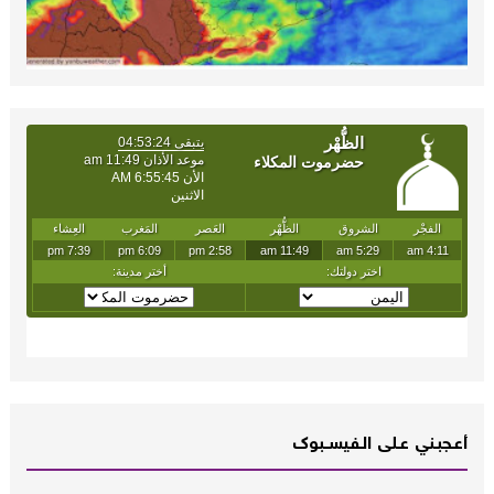
أعـــجبــني عـــلى الــفــيســــبوك