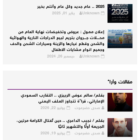
2025 .. عام جديد وكل عام وأنتم بخير
Unknown
يناير 01, 2025
إعلان ممول : عروض وتخفيضات نهاية العام من
محــــلات جــــروان بتريم لبيع الدراجات النارية والهوائية
والشحن وقطع غيارها والزينة وسيارات الشحن والدف
وجميع انواع مشايات الاطفال
Unknown
ديسمبر 26, 2024
مقالات وأراء
بقلم/ سالم عوض الربيزي .. التقارب السعودي
الإماراتي، قراءة تتجاوز الملف اليمني
صدى حضرموت
يوليو 22, 2026
بقلم / نجيب الداعري .. حين تُغتال الكرامة مرتين،
الجريمة أولًا والتشهير ثانيًا
صدى حضرموت
يوليو 19, 2026