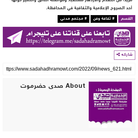
زيداً من التقدم والازدهار مستقبلاً ومواصلة التألق والتميز كونها
حد الصروح الإعلامية والثقافية في المحافظة.
لقسم
# ثقافة وفن
# مجتمع مدني
اركه
About صدى حضرموت