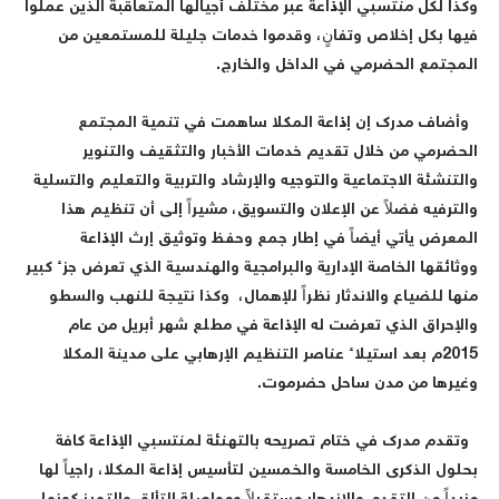
كذا لكل منتسبي الإذاعة عبر مختلف أجيالها المتعاقبة الذين عملوا
يها بكل إخلاص وتفانٍ، وقدموا خدمات جليلة للمستمعين من
لمجتمع الحضرمي في الداخل والخارج.
أضاف مدرك إن إذاعة المكلا ساهمت في تنمية المجتمع
لحضرمي من خلال تقديم خدمات الأخبار والتثقيف والتنوير
التنشئة الاجتماعية والتوجيه والإرشاد والتربية والتعليم والتسلية
الترفيه فضلاً عن الإعلان والتسويق، مشيراً إلى أن تنظيم هذا
لمعرض يأتي أيضاً في إطار جمع وحفظ وتوثيق إرث الإذاعة
وثائقها الخاصة الإدارية والبرامجية والهندسية الذي تعرض جزء كبير
نها للضياع والاندثار نظراً للإهمال، وكذا نتيجة للنهب والسطو
الإحراق الذي تعرضت له الإذاعة في مطلع شهر أبريل من عام
2015م بعد استيلاء عناصر التنظيم الإرهابي على مدينة المكلا
غيرها من مدن ساحل حضرموت.
تقدم مدرك في ختام تصريحه بالتهنئة لمنتسبي الإذاعة كافة
حلول الذكرى الخامسة والخمسين لتأسيس إذاعة المكلا، راجياً لها