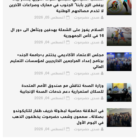
يرفض الزج بأبناء الجنوب في معارك وصراعات الآخرين
لا تخدم مصالحهم الوطنية
صدى حضرموت
أغسطس 05, 2026
السلام يفوز على الشعلة بهدفين ويتأهل الى دور ال
16 في كأس الجمهورية
صدى حضرموت
أغسطس 04, 2026
مجلس الاعتماد الأكاديمي يختتم بـ«جامعة الجند»
برنامج إعداد المراجعين الخارجيين لمؤسسات التعليم
العالي
صدى حضرموت
أغسطس 04, 2026
وزارة الصحة تناقش مع صندوق الأمم المتحدة
للسكان استمرارية دعم خدمات الصحة الإنجابية
صدى حضرموت
أغسطس 04, 2026
في انطلاقة حماسية لبطولة خريف ظفار للتايكوندو
بصلالة.. سمعون وشعب حضرموت يخطفون الذهب
في اليوم الأول
صدى حضرموت
أغسطس 04, 2026