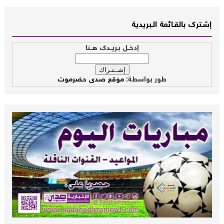
إشــترك بالقـــائمة الــبريدية
إدخــل بـريــدك هــنا
طور بواسطة:
موقع صدى حضرموت