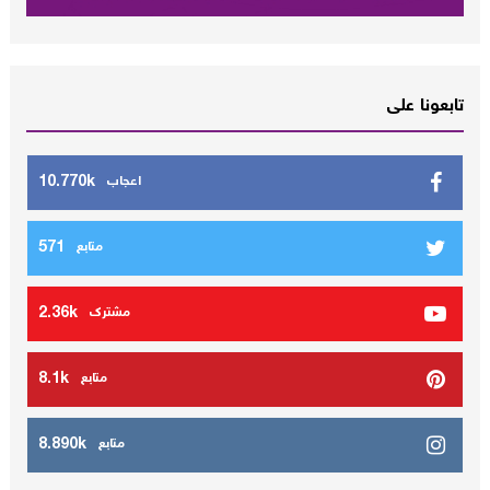
تابعونا على
10.770k
اعجاب
571
متابع
2.36k
مشترك
8.1k
متابع
8.890k
متابع