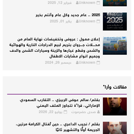
Unknown
فبراير 12, 2025
2025 .. عام جديد وكل عام وأنتم بخير
Unknown
يناير 01, 2025
إعلان ممول : عروض وتخفيضات نهاية العام من
محــــلات جــــروان بتريم لبيع الدراجات النارية والهوائية
والشحن وقطع غيارها والزينة وسيارات الشحن والدف
وجميع انواع مشايات الاطفال
Unknown
ديسمبر 26, 2024
مقالات وأراء
بقلم/ سالم عوض الربيزي .. التقارب السعودي
الإماراتي، قراءة تتجاوز الملف اليمني
صدى حضرموت
يوليو 22, 2026
بقلم / نجيب الداعري .. حين تُغتال الكرامة مرتين،
الجريمة أولًا والتشهير ثانيًا