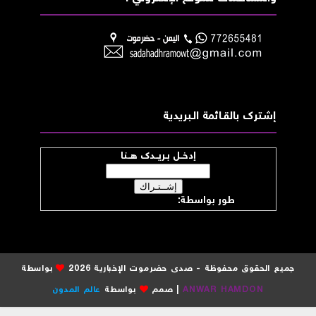
إشــترك بالقـــائمة الــبريدية
إدخــل بـريــدك هــنا
طور بواسطة:
موقع صدى حضرموت
جميع الحقوق محفوظة - صدى حضرموت الإخبارية 2026
بواسطة
ANWAR HAMDON
| صمم
بواسطة
عالم المدون