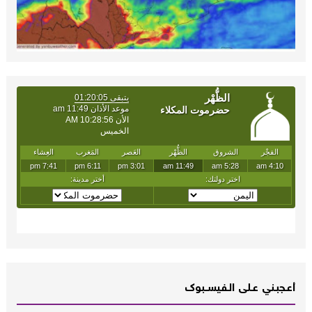
أعـــجبــني عـــلى الــفــيســــبوك