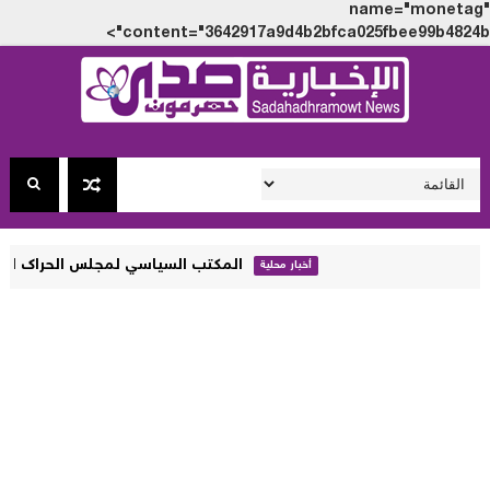
name="monet
content="3642917a9d4b2bfca025fbee99b4824
المكتب السياسي لمجلس الحراك الثوري يصدر بيانا
أخبار محلية