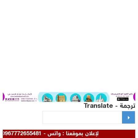
مة - Translate
للإعلان بموقعنا : واتس - 00967772655481