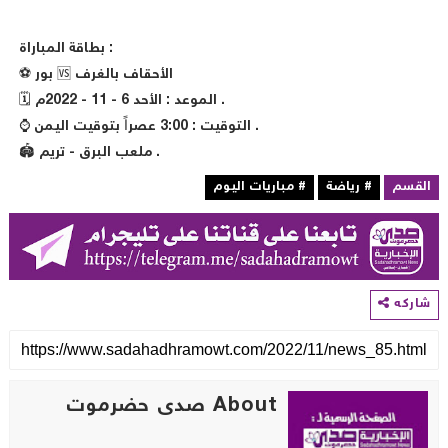
بطاقة المباراة :
⚽️ بور 🆚 الأحقاف بالغرف
🗓 الموعد : الأحد 6 - 11 - 2022م .
⌚️ التوقيت : 3:00 عصراً بتوقيت اليمن .
🏟 ملعب البرق - تريم .
لقسم
# رياضة
# مباريات اليوم
اركه
About صدى حضرموت