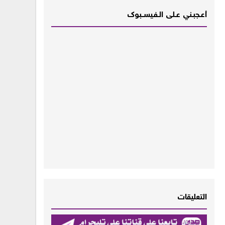
أعـــجبــني عـــلى الــفــيســــبوك
التعليقات