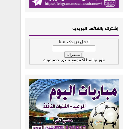
إشــترك بالقـــائمة الــبريدية
إدخــل بـريــدك هــنا
طور بواسطة:
موقع صدى حضرموت