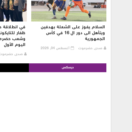
السلام يفوز على الشعلة بهدفين
في انطلاقة ح
ويتأهل الى دور ال 16 في كأس
ظفار للتايكو
الجمهورية
وشعب حضرمو
اليوم الأول
صدى حضرموت
أغسطس 04, 2026
صدى حضرمو
ديسكس