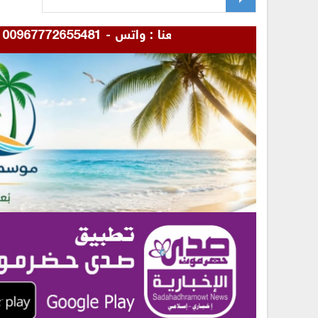
للإعلان بموقعنا : واتس - 00967772655481