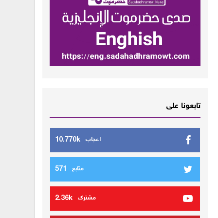
تابعونا على
10.770k
اعجاب
571
متابع
2.36k
مشترك