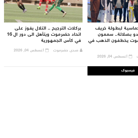
ماسية لبطولة خريف
بركلات الترجيح .. التلال يفوز على
ندو بصلالة.. سمعون
اتحاد حضرموت ويتأهل الى دور ال 16
ت يخطفون الذهب في
في كأس الجمهورية
صدى حضرموت
أغسطس 04, 2026
ت
أغسطس 04, 2026
فيسبوك