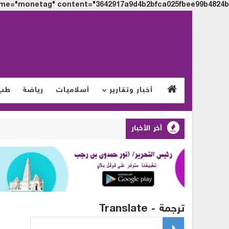
me="monetag" content="3642917a9d4b2bfca025fbee99b4824b">
أخبار وتقارير
أسلاميات
رياضة
طب
أخر الأخبار
ترجمة - Translate