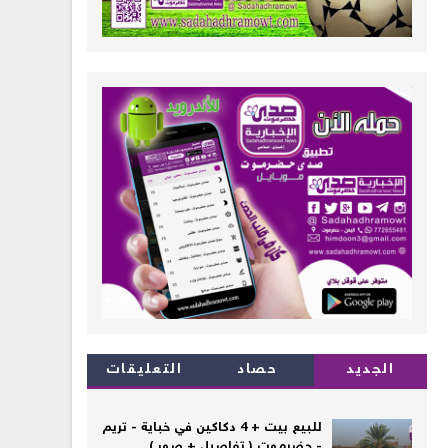
الجديد
حصاد
التعليقات
للبيع بيت + 4 دكاكين في خباية - تريم
- حضرموت ( تفاصيل + صور )