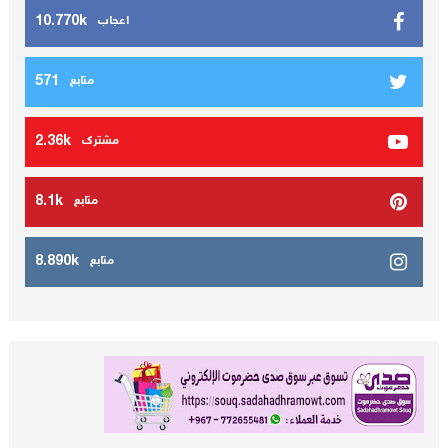
10.770k
اعجاب
571
متابع
2.36k
مشترك
8.1k
متابع
8.890k
متابع