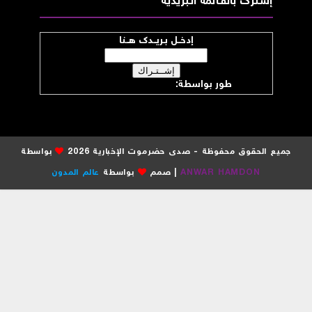
إشــترك بالقـــائمة الــبريدية
إدخــل بـريــدك هــنا
طور بواسطة:
موقع صدى حضرموت
جميع الحقوق محفوظة - صدى حضرموت الإخبارية 2026
بواسطة
ANWAR HAMDON
| صمم
بواسطة
عالم المدون