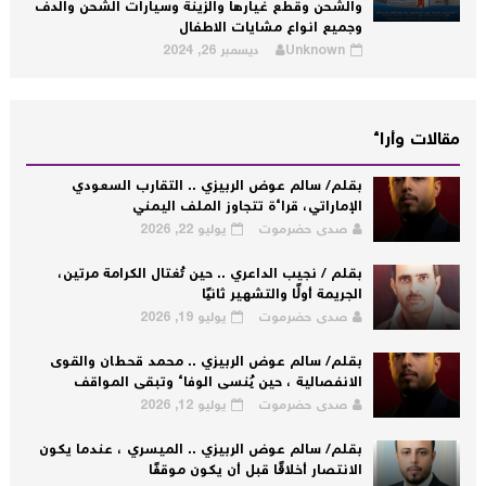
والشحن وقطع غيارها والزينة وسيارات الشحن والدف
وجميع انواع مشايات الاطفال
Unknown
ديسمبر 26, 2024
مقالات وأراء
بقلم/ سالم عوض الربيزي .. التقارب السعودي
الإماراتي، قراءة تتجاوز الملف اليمني
صدى حضرموت
يوليو 22, 2026
بقلم / نجيب الداعري .. حين تُغتال الكرامة مرتين،
الجريمة أولًا والتشهير ثانيًا
صدى حضرموت
يوليو 19, 2026
بقلم/ سالم عوض الربيزي .. محمد قحطان والقوى
الانفصالية ، حين يُنسى الوفاء وتبقى المواقف
صدى حضرموت
يوليو 12, 2026
بقلم/ سالم عوض الربيزي .. الميسري ، عندما يكون
الانتصار أخلاقًا قبل أن يكون موقفًا