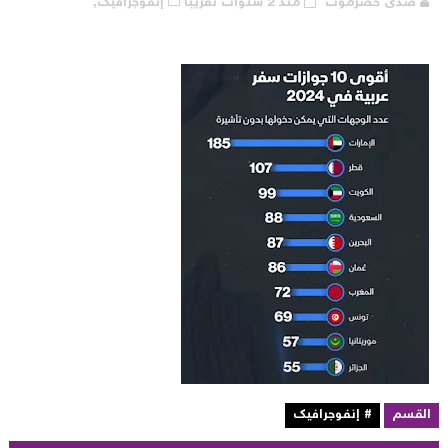
صدى حضرموت
منذ 2 سنوات تقريبا
إنفوجرافيك,
لقسم
# إنفوجرافيك