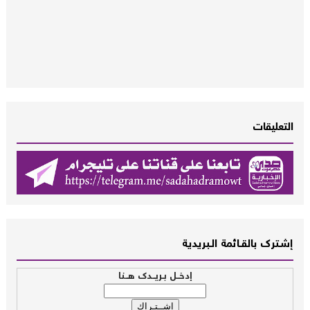
التعليقات
إشــترك بالقـــائمة الــبريدية
إدخــل بـريــدك هــنا