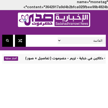
name="monet
content="3642917a9d4b2bfca025fbee99b4824
المكتب السيا
أخبار محلية