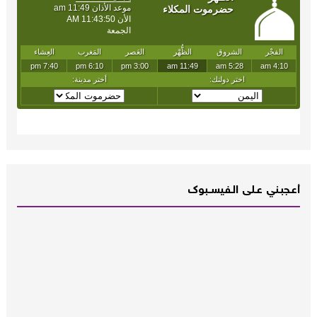
أعـــجبــني عـــلى الــفــيســــبوك