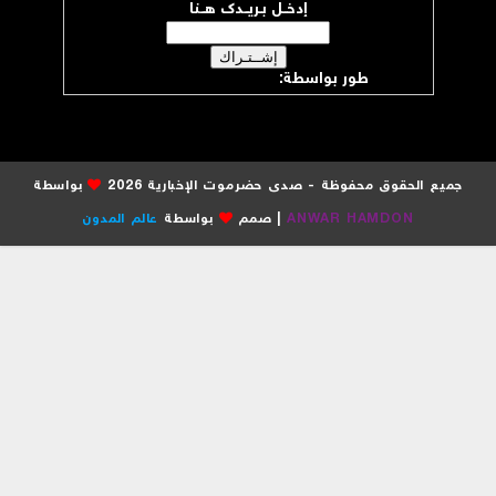
إدخــل بـريــدك هــنا
طور بواسطة:
موقع صدى حضرموت
جميع الحقوق محفوظة - صدى حضرموت الإخبارية 2026
بواسطة
ANWAR HAMDON
| صمم
بواسطة
عالم المدون