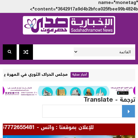
name="monet
content="3642917a9d4b2bfca025fbee99b4824
مجلس الحراك الثوري في المهرة يجدد رفضه الزج
أخبار محلية
مة - Translate
للإعلان بموقعنا : واتس - 00967772655481