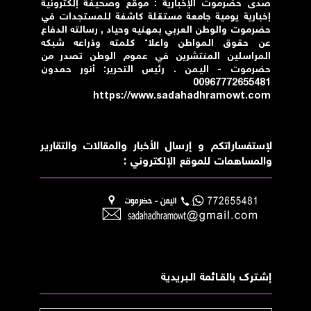
صدى حضرموت الإخبارية : موقع وصحيفة إلكترونية
إخبارية يومية جامعة مستقلة كاشفة للمستجدات في
حضرموت والوطن العربي بمهنيه وحياد , رسالته الدفاع
عن حقوق المواطن واعلاء كلمته وذراعه شبكه
المراسلين المنتشرين في عموم الوطن تصدر من
حضرموت - اليمن . رئيس التحرير: أنور حمدون
00967772655481
https://www.sadahadhramowt.com
لإستفساراتكم و إرسال الأخبار والمقالات والتقارير
والمساهمات للموقع الإلكتروني :
إشــترك بالقـــائمة الــبريدية