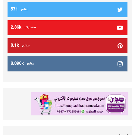
571
متابع
2.36k
مشترك
8.1k
متابع
8.890k
متابع