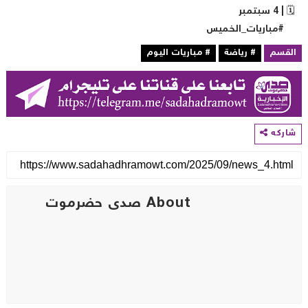
 | 4 سبتمبر
مباريات_الخميس
لقسم
# رياضة
# مباريات اليوم
اركه
About صدى حضرموت