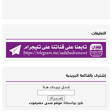
التعليقات
إشــترك بالقـــائمة الــبريدية
إدخــل بـريــدك هــنا
طور بواسطة:
موقع صدى حضرموت