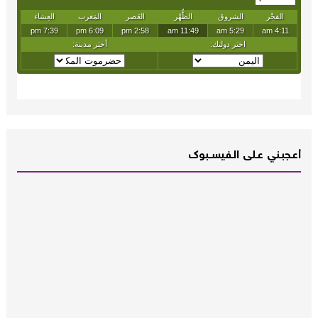
أعـــجبــني عـــلى الــفــيســــبوك