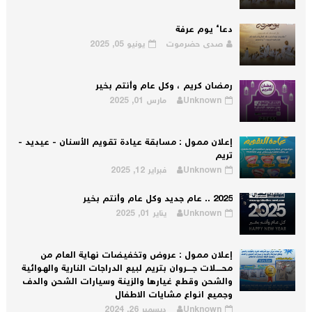
دعاء يوم عرفة
صدى حضرموت
يونيو 05, 2025
رمضان كريم ، وكل عام وأنتم بخير
Unknown
مارس 01, 2025
إعلان ممول : مسابقة عيادة تقويم الأسنان - عيديد -
تريم
Unknown
فبراير 12, 2025
2025 .. عام جديد وكل عام وأنتم بخير
Unknown
يناير 01, 2025
إعلان ممول : عروض وتخفيضات نهاية العام من
محــــلات جــــروان بتريم لبيع الدراجات النارية والهوائية
والشحن وقطع غيارها والزينة وسيارات الشحن والدف
وجميع انواع مشايات الاطفال
Unknown
ديسمبر 26, 2024