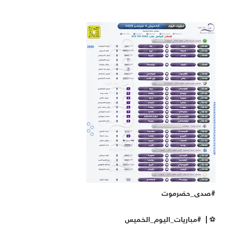
صدى_حضرموت
️ | #مباريات_اليوم_الخميس