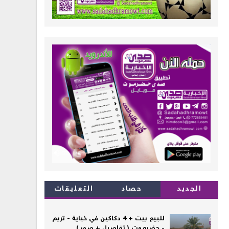
الجديد
حصاد
التعليقات
للبيع بيت + 4 دكاكين في خباية - تريم
- حضرموت ( تفاصيل + صور )