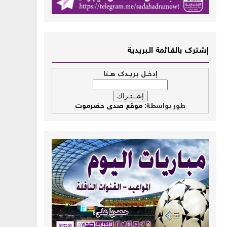
إشــترك بالقـــائمة الــبريدية
إدخــل بـريــدك هــنا
طور بواسطة:
موقع صدى حضرموت