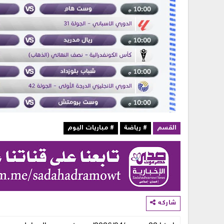
القسم
# رياضة
# مباريات اليوم
شاركه