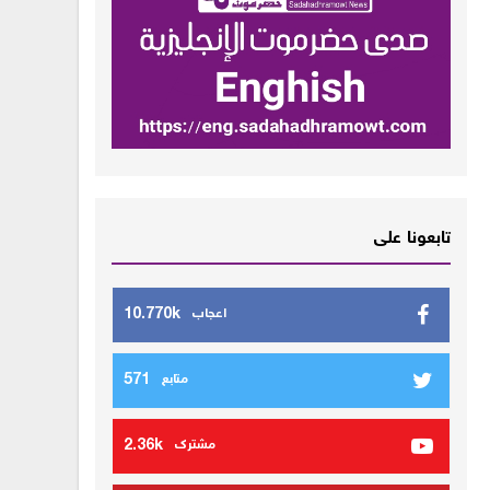
تابعونا على
10.770k
اعجاب
571
متابع
2.36k
مشترك