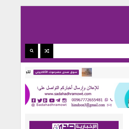
للبيع بيت + 4 دكاكين في خباية - تريم - حضرموت ( تفاصيل + صور )
سوق صدى حضرموت الألكتروني