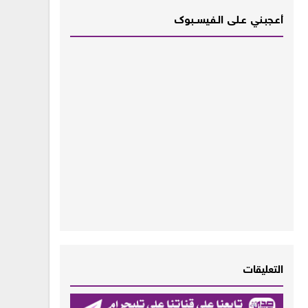
أعـــجبــني عـــلى الــفــيســــبوك
التعليقات