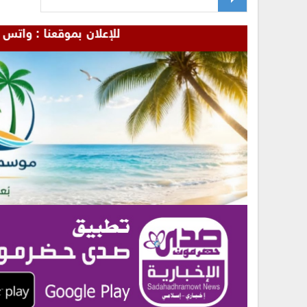
للإعلان بموقعنا : واتس - 00967772655481