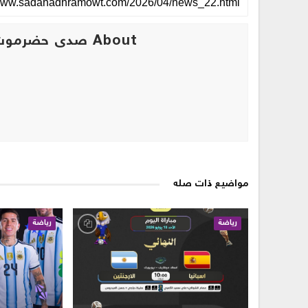
About صدى حضرموت
مواضيع ذات صله
رياضة
رياضة