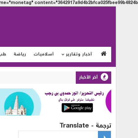
me="monetag" content="3642917a9d4b2bfca025fbee99b4824b">
أخبار وتقارير
أسلاميات
رياضة
طب
أخر الأخبار
ترجمة - Translate