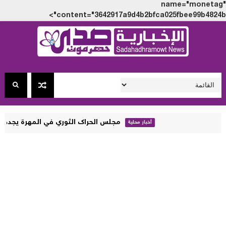
name="monet
content="3642917a9d4b2bfca025fbee99b4824
مجلس الحراك الثوري في المهرة يجدد رفضه الزج بأب
أخبار محلية