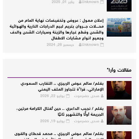
Unknown
يناير 01, 2025
إعلان ممول : عروض وتخفيضات نهاية العام من
محــــلات جــــروان بتريم لبيع الدراجات النارية والهوائية
والشحن وقطع غيارها والزينة وسيارات الشحن والدف
وجميع انواع مشايات الاطفال
Unknown
ديسمبر 26, 2024
مقالات وأراء
بقلم/ سالم عوض الربيزي .. التقارب السعودي
الإماراتي، قراءة تتجاوز الملف اليمني
صدى حضرموت
يوليو 22, 2026
بقلم / نجيب الداعري .. حين تُغتال الكرامة مرتين،
الجريمة أولًا والتشهير ثانيًا
صدى حضرموت
يوليو 19, 2026
بقلم/ سالم عوض الربيزي .. محمد قحطان والقوى