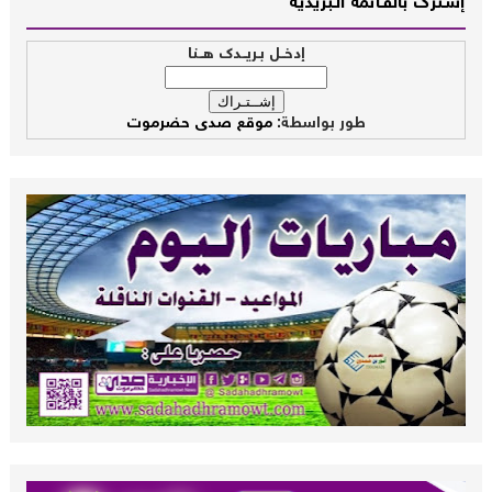
إشــترك بالقـــائمة الــبريدية
إدخــل بـريــدك هــنا
طور بواسطة:
موقع صدى حضرموت