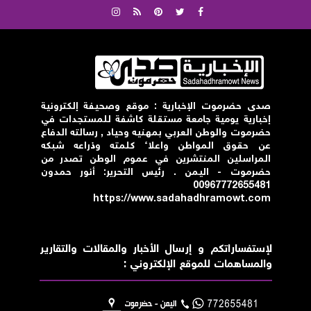
صدى حضرموت الإخبارية : موقع وصحيفة إلكترونية
إخبارية يومية جامعة مستقلة كاشفة للمستجدات في
حضرموت والوطن العربي بمهنيه وحياد , رسالته الدفاع
عن حقوق المواطن واعلاء كلمته وذراعه شبكه
المراسلين المنتشرين في عموم الوطن تصدر من
حضرموت - اليمن . رئيس التحرير: أنور حمدون
00967772655481
https://www.sadahadhramowt.com
لإستفساراتكم و إرسال الأخبار والمقالات والتقارير
والمساهمات للموقع الإلكتروني :