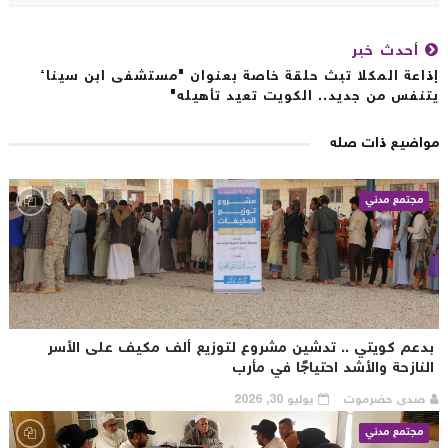
أحدث خبر
اعة المكلا تبث حلقة خاصة بعنوان "مستشفى ابن سيناء
نفس من جديد.. الكويت تعيد تأهيله"
اضيع ذات صله
مجتمع مدني
دعم كويتي .. تدشين مشروع لتوزيع ألف مكيف على الأسر
لنازحة والأشد احتياجًا في مأرب
صدى حضرموت
يوليو 30, 2026
مجتمع مدني