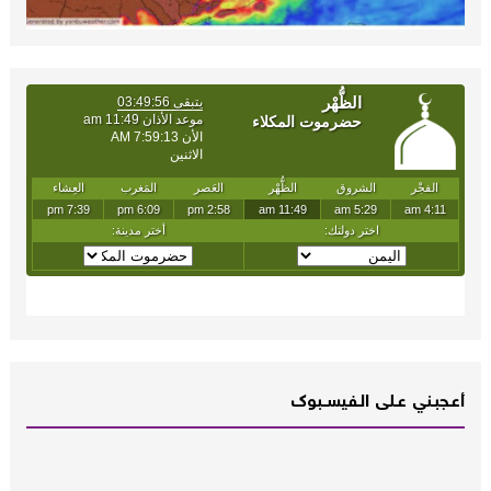
أعـــجبــني عـــلى الــفــيســــبوك