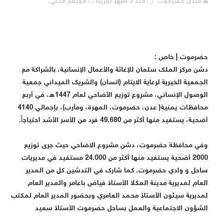
صدى حضرموت
منذ 2 أشهر تقريبا
مجتمع مدني,
حضرموت | خاص :
‎دشن مركز الملك سلمان للإغاثة والأعمال الإنسانية، بالشراكة مع
لجمعية الخيرية لرعاية الايتام (انسان) والشريك الميداني جمعية
الوصول الإنساني، مشروع توزيع الأضاحي لعام 1447هـ، في أربع
محافظات يمنية( عدن، حضرموت، المهرة، ومأرب)، بإجمالي 4140
ضحية، يستفيد منها أكثر من 49.680 فرد من الأسر الأشد احتياجاً.
‎وفي محافظة حضرموت، دشن مشروع الاضاحي حيث جرى توزيع
2000 أضحية يستفيد منها أكثر من 24.000 مستفيد في مديريات
احل و وادي حضرموت. كما شارك في التدشين كل من المدير
لعام لمديرية مدينة المكلا الأستاذ فياض باعامر والمدير العام
مديرية سيئون الأستاذ محمد العامري وبحضور المدير العام لمكتب
لشؤون الاجتماعية والعمل بساحل حضرموت الأستاذ سعيد