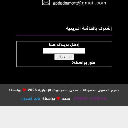
إشــترك بالقـــائمة الــبريدية
إدخــل بـريــدك هــنا
طور بواسطة:
موقع صدى حضرموت
جميع الحقوق محفوظة - صدى حضرموت الإخبارية 2026
بواسطة
ANWAR HAMDON
| صمم
بواسطة
عالم المدون