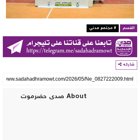
لقسم
# مجتمع مدني
اركه
About صدى حضرموت