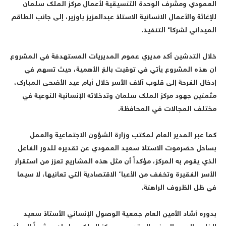
لعمودي ومشرف الوحدة التنسيقية لأعمال مركز الملك سلمان
لإغاثة والأعمال الانسانية الاستاذ عبدالعزيز باوزير، إلى جانب الطاقم
لميداني لشركاء التنفيذ.
‎خلال التدشين أكد مديري عموم المديريات المستهدفة في المشروع
ن هذه المشروع يأتي في توقيت بالغ الأهمية، حيث تسهم في
دخال الفرحة إلى قلوب آلاف الأسر خلال أيام عيد الأضحى المبارك،
ثمنين جهود مركز الملك سلمان وتدخلاته الإنسانية النوعية في
ختلف المجالات في المحافظة.
‎كما عبر المدير العام لمكتب وزارة الشؤون الاجتماعية والعمل
ساحل حضرموت الاستاذ سعيد العمودي عن تقديره للدور الفاعل
لذي يقوم به المركز، مؤكداً أن مثل هذه المشاريع تعزز من استقرار
لأسر الفقيرة وتخفف من الأعباء الاقتصادية التي تعانيها، لا سيما
ي ظل الظروف الراهنة.
‎بدوره أشاد الأمين العام جمعية الوصول الإنساني الأستاذ سعيد