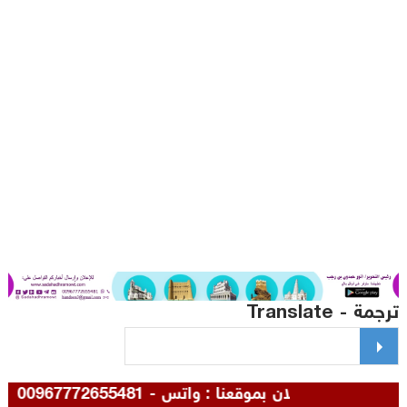
مة - Translate
للإعلان بموقعنا : واتس - 00967772655481