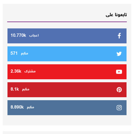
تابعونا على
10.770k
اعجاب
571
متابع
2.36k
مشترك
8.1k
متابع
8.890k
متابع