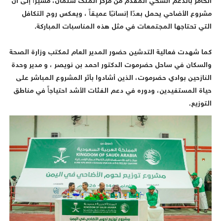
لخامر بالدعم السخي المقدم من مركز الملك سلمان، مشيراً إلى أن
شروع الأضاحي يحمل بعدًا إنسانيًا عميقاً ، ويعكس روح التكافل
لتي تحتاجها المجتمعات في مثل هذه المناسبات المباركة.
‎كما شهدت فعالية التدشين حضور المدير العام لمكتب وزارة الصحة
السكان في ساحل حضرموت الدكتور احمد بن نويصر ، و مدير وحدة
لنازحين بوادي حضرموت، الذين أشادوا بأثر المشروع المباشر على
ياة المستفيدين، ودوره في دعم الفئات الأشد احتياجاً في مناطق
لتوزيع.