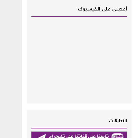
أعـــجبــني عـــلى الــفــيســــبوك
التعليقات