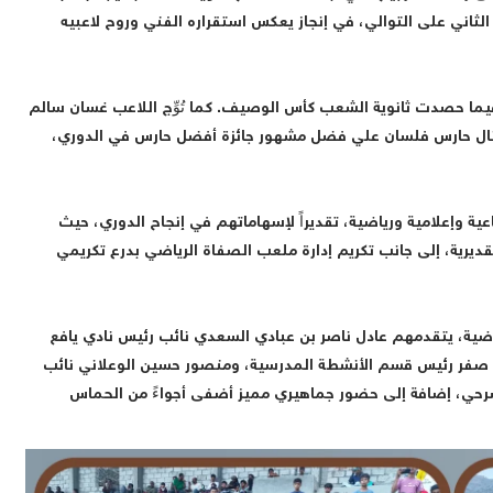
لثاني على التوالي، في إنجاز يعكس استقراره الفني وروح لاعبيه
فيما حصدت ثانوية الشعب كأس الوصيف. كما تُوِّج اللاعب غسان سالم
 بلقب هداف الدوري برصيد 6 أهداف، ونال حارس فلسان علي فضل مشهور جائزة أفضل حارس في الدوري،
جهة تربوية واجتماعية وإعلامية ورياضية، تقديراً لإسهاماتهم في إنجاح الدوري، حيث
قديرية، إلى جانب تكريم إدارة ملعب الصفاة الرياضي بدرع تكريمي
ضية، يتقدمهم عادل ناصر بن عبادي السعدي نائب رئيس نادي يافع
م صفر رئيس قسم الأنشطة المدرسية، ومنصور حسين الوعلاني نائب
السرحي، إضافة إلى حضور جماهيري مميز أضفى أجواءً من الحماس