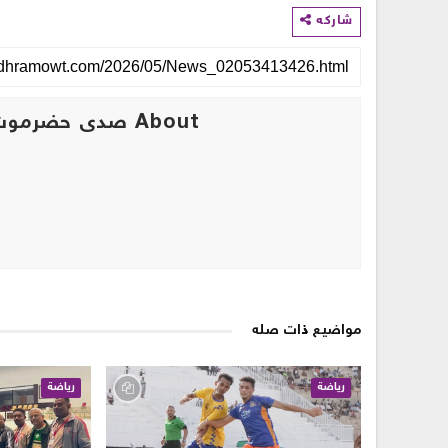
شاركه
About صدى حضرموت
مواضيع ذات صله
رياضة
رياضة