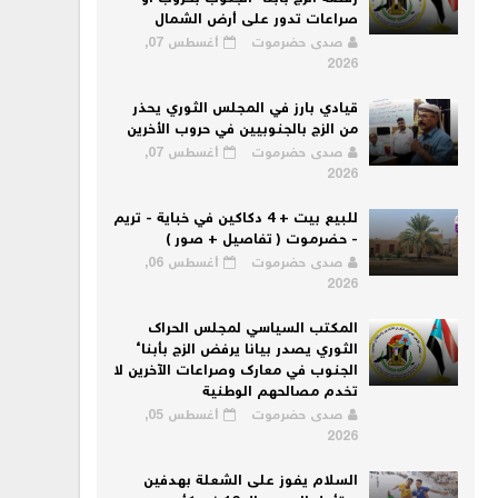
صراعات تدور على أرض الشمال
صدى حضرموت
أغسطس 07,
2026
قيادي بارز في المجلس الثوري يحذر
من الزج بالجنوبيين في حروب الأخرين
صدى حضرموت
أغسطس 07,
2026
للبيع بيت + 4 دكاكين في خباية - تريم
- حضرموت ( تفاصيل + صور )
صدى حضرموت
أغسطس 06,
2026
المكتب السياسي لمجلس الحراك
الثوري يصدر بيانا يرفض الزج بأبناء
الجنوب في معارك وصراعات الآخرين لا
تخدم مصالحهم الوطنية
صدى حضرموت
أغسطس 05,
2026
السلام يفوز على الشعلة بهدفين