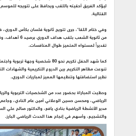
ليؤكد الفريق أحقيته باللقب ويحافظ على تتويجه للموسم ا
القتالية.
وفي ختام اللقاء، جرى تتويج ثانوية فلسان بكأس الدوري، 
من ثانوية الشعب
تقديراً لمستواه المتميز طوال المنافسات.
كما شهد الحفل تكريم نحو 80 شخصية و
تنوعت مظاهر التكريم بين الدروع التكريمية والشهادات الت
نظير استضافتها وتنظيمها المميز لمباريات الدوري.
وحظيت المباراة بحضور عدد من الشخصيات التربوية والريا
الرياضي، ومحسن حسين الوعلاني أمين عام النادي، وجاع
مدير الأنشطة الرياضية بنادي يافع، والدكتور صالح علي 
والتشجيع، وأسهم في إنجاح هذا الحدث الرياضي البارز.