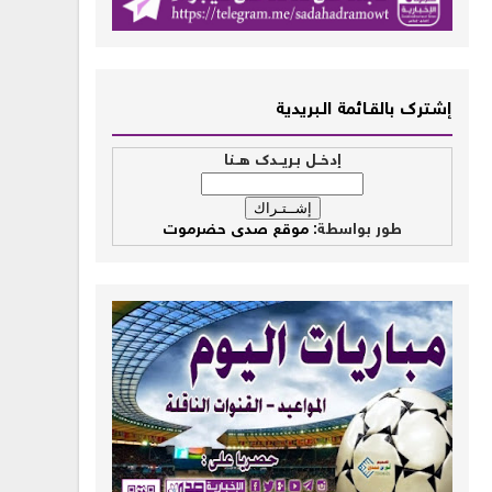
إشــترك بالقـــائمة الــبريدية
إدخــل بـريــدك هــنا
طور بواسطة:
موقع صدى حضرموت