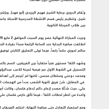
للمباراة بالتعادل السلبي دون أهداف.
ويُقام الدوري برعاية الشيخ فهيم اليزيدي (أبو فهد)، وبإشر
شيخ، وتنظيم رئيس قسم الأنشطة المدرسية الأستاذ جاعم ص
بين طلاب المرحلة الثانوية.
انطلقت صافرة البداية عند الساعة الرابعة مساءً بقيادة ا
سالم لحوري حكماً رابعاً، فيما تولى التعليق الكابتن توفي
وشهد اللقاء مستوى فنياً متقارباً بين الفريقين، اتسم با
التسجيل في الشوط الأول عبر فرصة ثمينة للاعب عبدالر
ومحمد دوعني وسلطان محسن، لكنها لم تُترجم إلى أهداف
في المقابل، شنّ فريق ثانوية الشعب عدداً من الهجمات ال
علي، حيث شكّلا مصدر إزعاج دائم لدفاع فلسان، وكانت أبر
واحدة من أخطر لحظات اللقاء، فيما تألق حارس فلسان ع