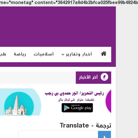
me="monetag" content="3642917a9d4b2bfca025fbee99b4824b">
أخبار وتقارير
أسلاميات
رياضة
طب
أخر الأخبار
ترجمة - Translate