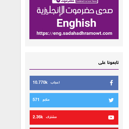
تابعونا على
10.770k
اعجاب
571
متابع
2.36k
مشترك