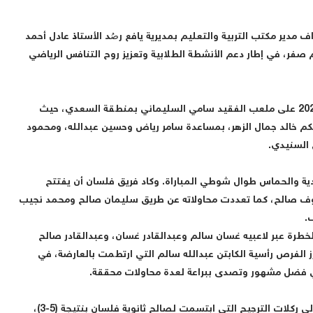
اف مدير مكتب التربية والتعليم بمديرية يافع رصُد الأستاذ عادل أحمد
فر، في إطار دعم الأنشطة الطلابية وتعزيز روح التنافس الرياضي
وجرت المباراة النهائية عصر يوم السبت الموافق 2 مايو 2026 على ملعب الفقيد سامي السليماني بمنطقة السعدي، حيث
لحكم خالد جمال الزهر، بمساعدة سامر رياض وحسين عبدالله، ومحمود
ق السنيدي.
لندية والحماس طوال شوطي المباراة. وكاد فريق فلسان أن يفتتح
ؤوف صالح، كما تعددت محاولاته عن طريق سليمان صالح ومحمد نجيب
.
خطرة عبر لاعبيه غسان سالم وعبدالقادر غسان، وعبدالقادر صالح
ز الفرص رأسية الكابتن عبدالله سالم التي ارتطمت بالعارضة، في
لي فضل مشهور وتصدى ببراعة لعدة محاولات محققة.
ومع استمرار التعادل حتى صافرة النهاية، احتكم الفريقان إلى ركلات الترجيح التي ابتسمت لصالح ثانوية فلسان بنتيجة (5-3)،