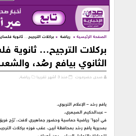
الصفحة الرئيسية
رياضة
بركلات الترجيح… ثانوية فلسان ت
بركلات الترجيح… ثانوية فلس
الثانوي بيافع رصُد، والشع
صدى حضرموت
منذ 3 أشهر تقريبا
رياضة,
يافع رصُد – الإعلام التربوي.
– عبدالحكيم الصيعري.
في أجواء رياضية حماسية وحضور جماهيري لافت، تُوِّج فريق