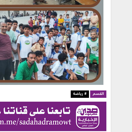
القسم
# رياضة