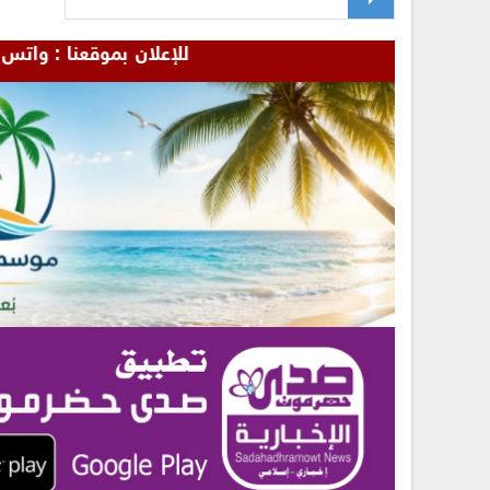
للإعلان بموقعنا : واتس - 00967772655481