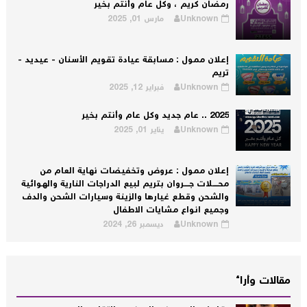
رمضان كريم ، وكل عام وأنتم بخير
Unknown
مارس 01, 2025
إعلان ممول : مسابقة عيادة تقويم الأسنان - عيديد -
تريم
Unknown
فبراير 12, 2025
2025 .. عام جديد وكل عام وأنتم بخير
Unknown
يناير 01, 2025
إعلان ممول : عروض وتخفيضات نهاية العام من
محــــلات جــــروان بتريم لبيع الدراجات النارية والهوائية
والشحن وقطع غيارها والزينة وسيارات الشحن والدف
وجميع انواع مشايات الاطفال
Unknown
ديسمبر 26, 2024
مقالات وأراء