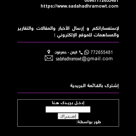
00967772655481
https://www.sadahadhramowt.com
لإستفساراتكم و إرسال الأخبار والمقالات والتقارير
والمساهمات للموقع الإلكتروني :
إشــترك بالقـــائمة الــبريدية
إدخــل بـريــدك هــنا
طور بواسطة:
موقع صدى حضرموت