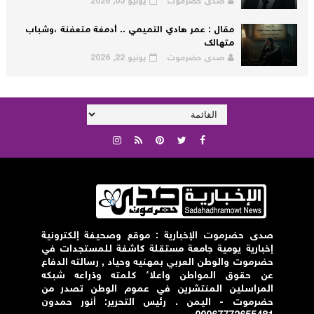
صدى حضرموت
يوليو 03, 2026
مقال : عمر هادي التميمي .. أدمغة متعفنة ،وشباب
متهالك
صدى حضرموت
يونيو 22, 2026
صدى حضرموت الإخبارية : موقع وصحيفة إلكترونية
إخبارية يومية جامعة مستقلة كاشفة للمستجدات في
حضرموت والوطن العربي بمهنيه وحياد , رسالته الدفاع
عن حقوق المواطن واعلاء كلمته وذراعه شبكه
المراسلين المنتشرين في عموم الوطن تصدر من
حضرموت - اليمن . رئيس التحرير: أنور حمدون