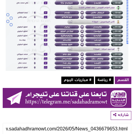
لقسم
# رياضة
# مباريات اليوم
اركه