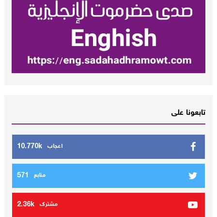
تابعونا على
10.770k
اعجاب
571
متابع
2.36k
مشترك