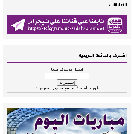
التعليقات
إشــترك بالقـــائمة الــبريدية
إدخــل بـريــدك هــنا
طور بواسطة:
موقع صدى حضرموت