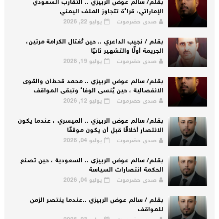
بقلم/ سالم عوض الربيزي .. التقارب السعودي
الإماراتي، قراءة تتجاوز الملف اليمني
صدى حضرموت
يوليو 22, 2026
بقلم / نجيب الداعري .. حين تُغتال الكرامة مرتين،
الجريمة أولًا والتشهير ثانيًا
صدى حضرموت
يوليو 19, 2026
بقلم/ سالم عوض الربيزي .. محمد قحطان والقوى
الانفصالية ، حين يُنسى الوفاء وتبقى المواقف
صدى حضرموت
يوليو 12, 2026
بقلم/ سالم عوض الربيزي .. الميسري ، عندما يكون
الانتصار أخلاقًا قبل أن يكون موقفًا
صدى حضرموت
يوليو 04, 2026
بقلم/ سالم عوض الربيزي .. السعودية ، حين تصنع
الحكمة انتصارات السياسة
صدى حضرموت
يوليو 04, 2026
بقلم / سالم عوض الربيزي ..عندما ينتصر الزمن
للمواقف