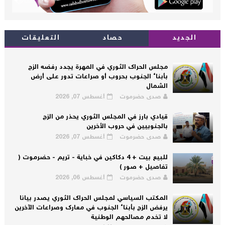
الجديد
حصاد
التعليقات
مجلس الحراك الثوري في المهرة يجدد رفضه الزج
بأبناء الجنوب بحروب أو صراعات تدور على أرض
الشمال
صدى حضرموت
أغسطس 07, 2026
قيادي بارز في المجلس الثوري يحذر من الزج
بالجنوبيين في حروب الأخرين
صدى حضرموت
أغسطس 07, 2026
للبيع بيت + 4 دكاكين في خباية - تريم - حضرموت (
تفاصيل + صور )
صدى حضرموت
أغسطس 06, 2026
المكتب السياسي لمجلس الحراك الثوري يصدر بيانا
يرفض الزج بأبناء الجنوب في معارك وصراعات الآخرين
لا تخدم مصالحهم الوطنية