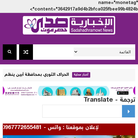
name="monet
content="3642917a9d4b2bfca025fbee99b4824
الحراك الثوري بمحافظة أبين ينظم في مدينة لودر 
أخبار محلية
مة - Translate
للإعلان بموقعنا : واتس - 00967772655481