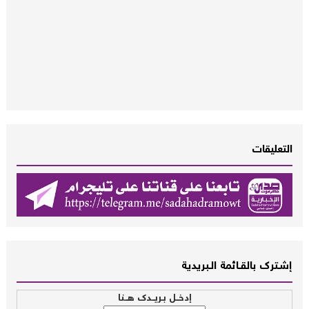
التعليقات
إشــترك بالقـــائمة الــبريدية
إدخــل بـريــدك هــنا