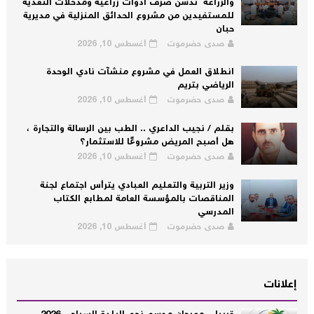
والزراعة تدشن صرف ادوات زراعية ومدخلات التغذية
للمستفيدين من مشروع الحدائق المنزلية في مديرية
حبان
صدى حضرموت
أغسطس 10, 2026
انطلاق العمل في مشروع منشآت نادي الوحدة
الرياضي بتريم
صدى حضرموت
أغسطس 10, 2026
بقلم / نجيب الداعري .. الطب بين الرسالة والتجارة ،
هل أصبح المريض مشروعًا للاستثمار؟
صدى حضرموت
أغسطس 10, 2026
وزير التربية والتعليم العبادي يترأس اجتماع لجنة
المناقصات بالمؤسسة العامة لمطابع الكتاب
المدرسي
صدى حضرموت
أغسطس 10, 2026
إعلانات