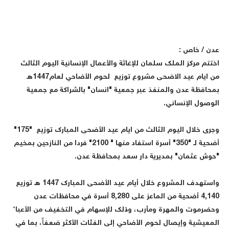
دن / خاص :
ختتم مركز الملك سلمان للإغاثة والأعمال الإنسانية اليوم الثالث
من ايام عيد الاضحى مشروع توزيع لحوم الأضاحي لعام1447هـ
محافظة عدن والمنفذ عبر جمعية "انسان" بالشراكة مع جمعية
لوصول الإنساني.
وجرى خلال اليوم الثالث من ايام عيد الأضحى المبارك توزيع "175"
أضحية لـ "350" أسرة استفاد منها " 2100" فردا من النازحين بمخيم
حوش عثمان" بمديرية دار سعد بمحافظة عدن.
واستهدف المشروع خلال أيام عيد الأضحى المبارك 1447 هـ توزيع
4,140 أضحية من الماعز على 8,280 أسرة في محافظات عدن
حضرموت والمهرة ومأرب، وذلك للإسهام في التخفيف من الأعباء
لمعيشية وإيصال لحوم الأضاحي إلى الفئات الأكثر ضعفاً، بما في