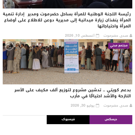
ئيسة اللجنة الوطنية للمرأة بساحل حضرموت ومدير إدارة تنمية
لمرأة ينفذان زيارة ميدانية إلى مديرية دوعن للاطلاع على أوضاع
لمرأة واحتياجاتها
صدى حضرموت
أغسطس 10, 2026
مجتمع مدني
دعم كويتي .. تدشين مشروع لتوزيع ألف مكيف على الأسر
لنازحة والأشد احتياجًا في مأرب
صدى حضرموت
يوليو 30, 2026
ديسكس
فيسبوك