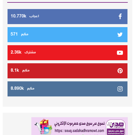
10.770k
اعجاب
571
متابع
2.36k
مشترك
8.1k
متابع
8.890k
متابع