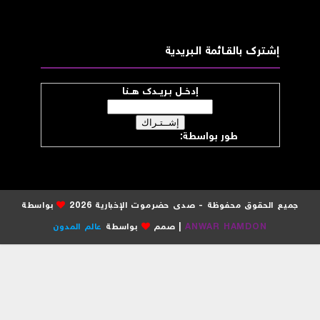
إشــترك بالقـــائمة الــبريدية
إدخــل بـريــدك هــنا
طور بواسطة:
موقع صدى حضرموت
جميع الحقوق محفوظة - صدى حضرموت الإخبارية 2026
بواسطة
ANWAR HAMDON
| صمم
بواسطة
عالم المدون