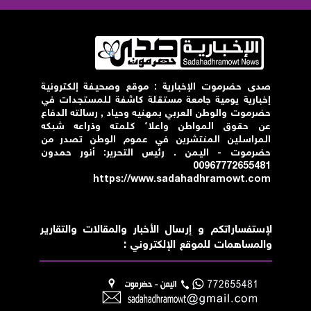
صدى حضرموت الإخبارية : موقع وصحيفة إلكترونية
إخبارية يومية جامعة مستقلة كاشفة للمستجدات في
حضرموت والوطن العربي بمهنيه وحياد , رسالته الدفاع
عن حقوق المواطن واعلاء كلمته وذراعه شبكه
المراسلين المنتشرين في عموم الوطن تصدر من
حضرموت - اليمن . رئيس التحرير: أنور حمدون
00967772655481
https://www.sadahadhramowt.com
لإستفساراتكم و إرسال الأخبار والمقالات والتقارير
والمساهمات للموقع الإلكتروني :