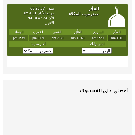
أعـــجبــني عـــلى الــفــيســــبوك