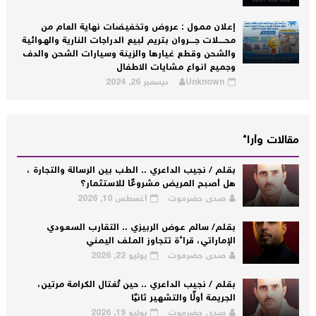
إعلان ممول : عروض وتخفيضات نهاية العام من
محــــلات جــــروان بتريم لبيع الدراجات النارية والهوائية
والشحن وقطع غيارها والزينة وسيارات الشحن والدف
وجميع انواع مشايات الاطفال
Unknown
ديسمبر 26, 2024
مقالات وأراء
بقلم / نجيب الداعري .. الطب بين الرسالة والتجارة ،
هل أصبح المريض مشروعًا للاستثمار؟
صدى حضرموت
أغسطس 10, 2026
بقلم/ سالم عوض الربيزي .. التقارب السعودي
الإماراتي، قراءة تتجاوز الملف اليمني
صدى حضرموت
يوليو 22, 2026
بقلم / نجيب الداعري .. حين تُغتال الكرامة مرتين،
الجريمة أولًا والتشهير ثانيًا
صدى حضرموت
يوليو 19, 2026