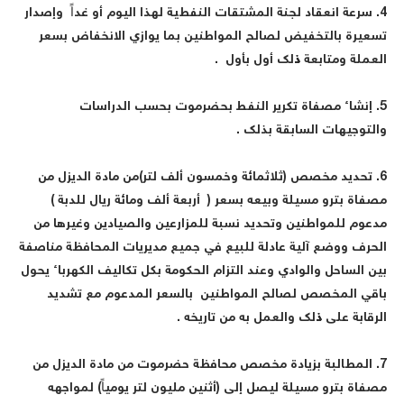
4. سرعة انعقاد لجنة المشتقات النفطية لهذا اليوم أو غداً وإصدار
سعيرة بالتخفيض لصالح المواطنين بما يوازي الانخفاض بسعر
لعملة ومتابعة ذلك أول بأول .
5. إنشاء مصفاة تكرير النفط بحضرموت بحسب الدراسات
التوجيهات السابقة بذلك .
6. تحديد مخصص (ثلاثمائة وخمسون ألف لتر)من مادة الديزل من
صفاة بترو مسيلة وبيعه بسعر ( أربعة ألف ومائة ريال للدبة )
دعوم للمواطنين وتحديد نسبة للمزارعين والصيادين وغيرها من
لحرف ووضع آلية عادلة للبيع في جميع مديريات المحافظة مناصفة
ين الساحل والوادي وعند التزام الحكومة بكل تكاليف الكهرباء يحول
اقي المخصص لصالح المواطنين بالسعر المدعوم مع تشديد
لرقابة على ذلك والعمل به من تاريخه .
7. المطالبة بزيادة مخصص محافظة حضرموت من مادة الديزل من
صفاة بترو مسيلة ليصل إلى (أثنين مليون لتر يومياً) لمواجهه