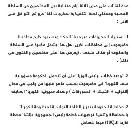
دة لقاءات على مدى ثلاثة أيام متتالية بين المختصين من السلطة
لمحلية وممثلي لجنة التنفيذية لمخرجات لقاء حرو تم التوافق على
لآتي :
1. استيراد المحروقات عبر ميناء المكلا وتصديره خارج محافظة
ضرموت إلى محافظات أخرى، هل هذا يشكل مضرة على السلطة
الحكومة أو هناك منفعة . (يعرض هذا على مختصين والفتوى في
لك) .
2. توجيه خطاب لرئيس الوزراء على أن تتحمل الحكومة مسؤولية
لف الكهرباء في حضرموت بحسب ماهو عليها من واجب في مجال
التوليد + الشبكة + المحروقات ) وسداد مديونية الكهرباء السابقة .
3. مخاطبة الحكومة بتعزيز الطاقة التوليدية لمنظومة الكهرباء
المحافظة وتنفيذ توجيهات فخامة رئيس الجمهورية بإنشاء محطة
ازية الــ(100) ميجا للساحل .