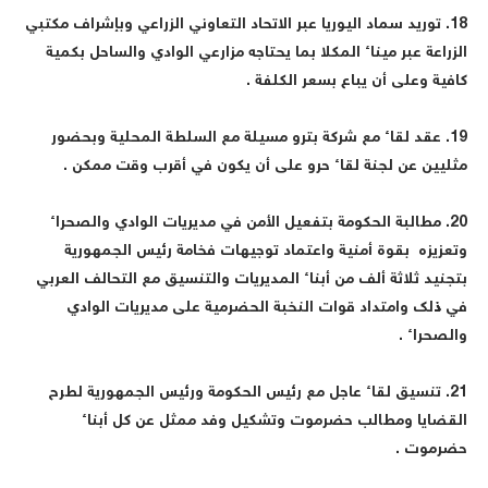
18. توريد سماد اليوريا عبر الاتحاد التعاوني الزراعي وبإشراف مكتبي
لزراعة عبر ميناء المكلا بما يحتاجه مزارعي الوادي والساحل بكمية
افية وعلى أن يباع بسعر الكلفة .
19. عقد لقاء مع شركة بترو مسيلة مع السلطة المحلية وبحضور
ثليين عن لجنة لقاء حرو على أن يكون في أقرب وقت ممكن .
20. مطالبة الحكومة بتفعيل الأمن في مديريات الوادي والصحراء
تعزيزه بقوة أمنية واعتماد توجيهات فخامة رئيس الجمهورية
تجنيد ثلاثة ألف من أبناء المديريات والتنسيق مع التحالف العربي
ي ذلك وامتداد قوات النخبة الحضرمية على مديريات الوادي
الصحراء .
21. تنسيق لقاء عاجل مع رئيس الحكومة ورئيس الجمهورية لطرح
لقضايا ومطالب حضرموت وتشكيل وفد ممثل عن كل أبناء
ضرموت .