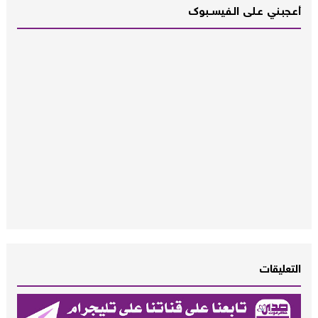
أعـــجبــني عـــلى الــفــيســــبوك
التعليقات