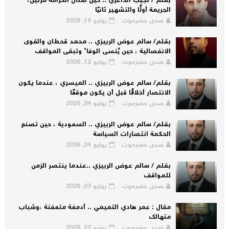
بقلم / نجيب الداعري .. حين تُغتال الكرامة مرتين،
الجريمة أولًا والتشهير ثانيًا
صدى حضرموت
يوليو 19, 2026
بقلم/ سالم عوض الربيزي .. محمد قحطان والقوى
الانفصالية ، حين يُنسى الوفاء وتبقى المواقف
صدى حضرموت
يوليو 12, 2026
بقلم/ سالم عوض الربيزي .. الميسري ، عندما يكون
الانتصار أخلاقًا قبل أن يكون موقفًا
صدى حضرموت
يوليو 04, 2026
بقلم/ سالم عوض الربيزي .. السعودية ، حين تصنع
الحكمة انتصارات السياسة
صدى حضرموت
يوليو 04, 2026
بقلم / سالم عوض الربيزي ..عندما ينتصر الزمن
للمواقف
صدى حضرموت
يوليو 03, 2026
مقال : عمر هادي التميمي .. أدمغة متعفنة ،وشباب
متهالك
صدى حضرموت
يونيو 22, 2026