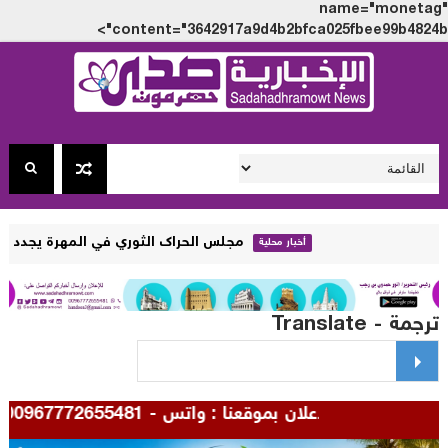
name="monet
content="3642917a9d4b2bfca025fbee99b4824
مجلس الحراك الثوري في المهرة يجدد رفضه الزج بأبن
أخبار محلية
مة - Translate
للإعلان بموقعنا : واتس - 00967772655481