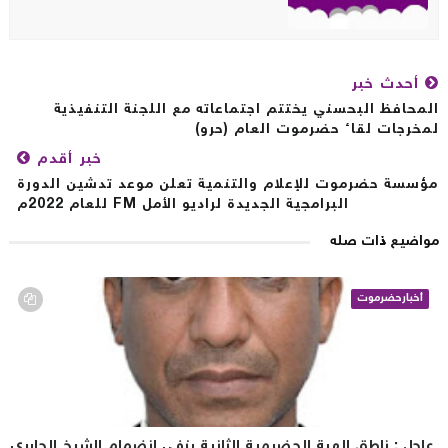
أحدث خبر
محافظ البحسني يختتم اجتماعاته مع اللجنة التنفيذية
خرجات لقاء حضرموت العام (حرو)
خبر أقدم
سسة حضرموت للإعلام والتنمية تعلن موعد تدشين الدورة
البرامجية الجديدة لراديو الأمل FM للعام 2022م
اضيع ذات صله
أخبارحضرموت
اجل : ناطق الهبة الحضرمية الثانية ينفي انضمام الشيخ الجابري