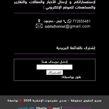
لإستفساراتكم و إرسال الأخبار والمقالات والتقارير
والمساهمات للموقع الإلكتروني :
إشــترك بالقـــائمة الــبريدية
إدخــل بـريــدك هــنا
طور بواسطة:
موقع صدى حضرموت
جميع الحقوق محفوظة - صدى حضرموت الإخبارية 2026
بواسطة
ANWAR HAMDON
| صمم
بواسطة
عالم المدون