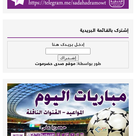
إشــترك بالقـــائمة الــبريدية
إدخــل بـريــدك هــنا
طور بواسطة:
موقع صدى حضرموت