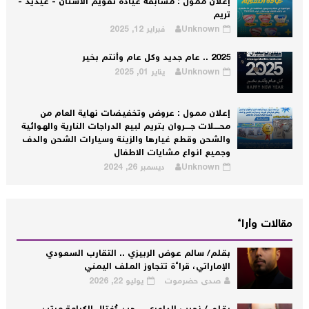
إعلان ممول : مسابقة عيادة تقويم الأسنان - عيديد -
تريم
Unknown
فبراير 12, 2025
2025 .. عام جديد وكل عام وأنتم بخير
Unknown
يناير 01, 2025
إعلان ممول : عروض وتخفيضات نهاية العام من
محــــلات جــــروان بتريم لبيع الدراجات النارية والهوائية
والشحن وقطع غيارها والزينة وسيارات الشحن والدف
وجميع انواع مشايات الاطفال
Unknown
ديسمبر 26, 2024
مقالات وأراء
بقلم/ سالم عوض الربيزي .. التقارب السعودي
الإماراتي، قراءة تتجاوز الملف اليمني
صدى حضرموت
يوليو 22, 2026