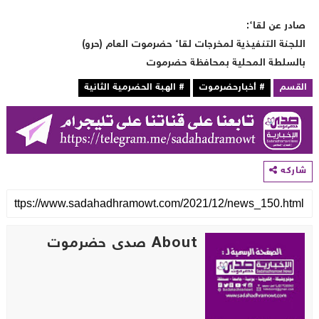
ادر عن لقاء:
للجنة التنفيذية لمخرجات لقاء حضرموت العام (حرو)
السلطة المحلية بمحافظة حضرموت
لقسم
# أخبارحضرموت
# الهبة الحضرمية الثانية
اركه
About صدى حضرموت