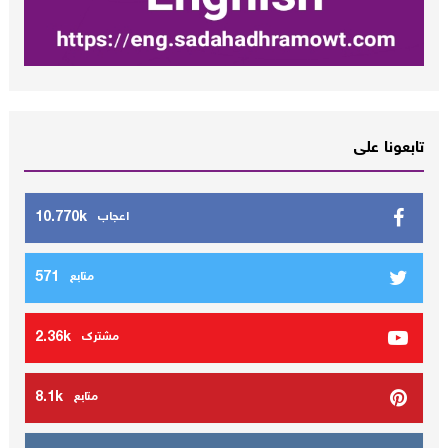
تابعونا على
10.770k
اعجاب
571
متابع
2.36k
مشترك
8.1k
متابع