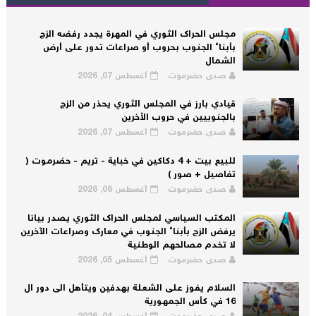
مجلس الحراك الثوري في المهرة يجدد رفضه الزج
بأبناء الجنوب بحروب أو صراعات تدور على أرض
الشمال
صدى حضرموت
أغسطس 07, 2026
قيادي بارز في المجلس الثوري يحذر من الزج
بالجنوبيين في حروب الأخرين
صدى حضرموت
أغسطس 07, 2026
للبيع بيت + 4 دكاكين في خباية - تريم - حضرموت (
تفاصيل + صور )
صدى حضرموت
أغسطس 06, 2026
المكتب السياسي لمجلس الحراك الثوري يصدر بيانا
يرفض الزج بأبناء الجنوب في معارك وصراعات الآخرين
لا تخدم مصالحهم الوطنية
صدى حضرموت
أغسطس 05, 2026
السلام يفوز على الشعلة بهدفين ويتأهل الى دور ال
16 في كأس الجمهورية